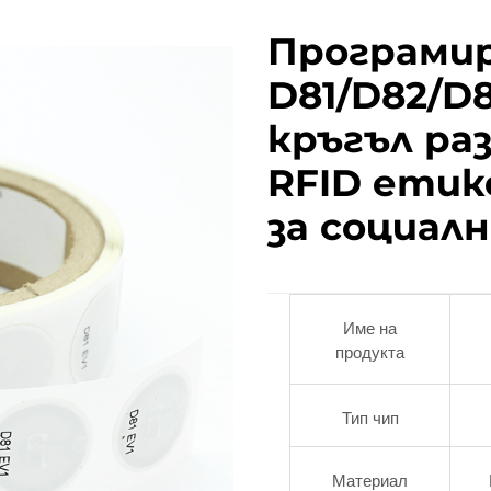
Програми
D81/D82/D8
кръгъл ра
RFID етик
за социал
Име на
продукта
Тип чип
Материал