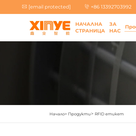
[email protected]
+86 13392703992
НАЧАЛНА
ЗА
Про
СТРАНИЦА
НАС
>
Начало>
Продукти
RFID етикет