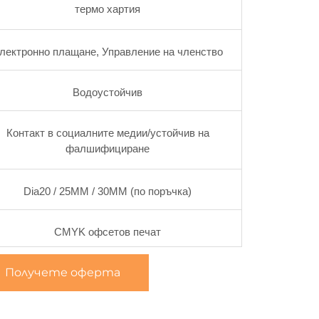
термо хартия
лектронно плащане, Управление на членство
Водоустойчив
Контакт в социалните медии/устойчив на
фалшифициране
Dia20 / 25MM / 30MM (по поръчка)
CMYK офсетов печат
Получете оферта