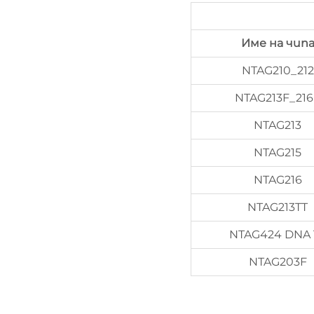
Име на чип
NTAG210_212
NTAG213F_216
NTAG213
NTAG215
NTAG216
NTAG213TT
NTAG424 DNA 
NTAG203F