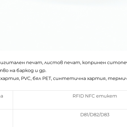
дигитален печат, листов печат, копринен ситопеч
во на баркод и др.
хартия, PVC, бял PET, синтетична хартия, термич
та
RFID NFC етикет
D81/D82/D83