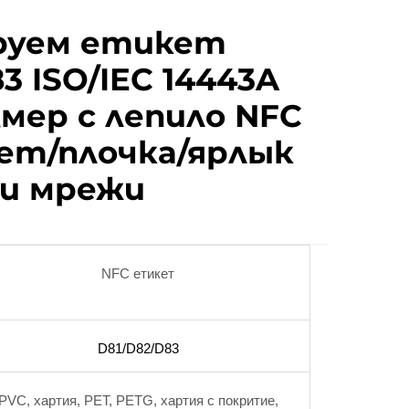
руем етикет
3 ISO/IEC 14443A
змер с лепило NFC
ет/плочка/ярлык
ни мрежи
NFC етикет
D81/D82/D83
PVC, хартия, PET, PETG, хартия с покритие,