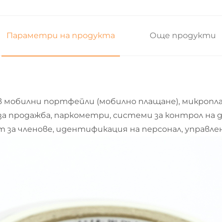
Параметри на продукта
Още продукти
в мобилни портфейли (мобилно плащане), микропл
за продажба, паркометри, системи за контрол на
 за членове, идентификация на персонал, управле