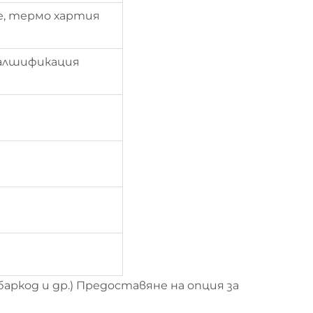
ие, термо хартия
алшификация
аркод и др.) Предоставяне на опция за