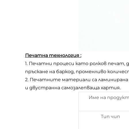
Печатна технология :
1. Печатни процеси като ролков печат, 
пръскане на баркод, променливо количест
2. Печатните материали са ламинирана 
и двустранна самозалепваща хартия.
Име на продук
Тип чип