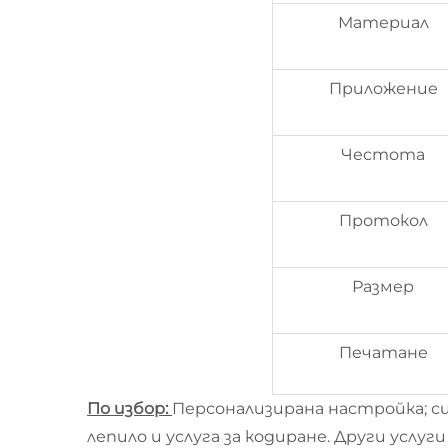
Материал
Приложение
Честота
Протокол
Размер
Печатане
По избор:
Персонализирана настройка; си
лепило и услуга за кодиране. Други услуги