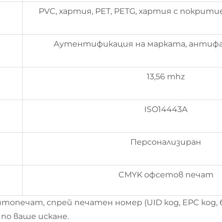
PVC, хартия, PET, PETG, хартия с покрит
Аутентификация на марката, антиф
13,56 mhz
ISO14443A
Персонализиран
CMYK офсетов печат
топечат, спрей печатен номер (UID код, EPC код, б
 по ваше искане.