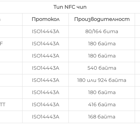
Тип NFC чип
а
Протокол
Производителност
ISO14443A
80/164 бита
F
ISO14443A
180 байта
ISO14443A
180 байта
ISO14443A
540 байта
ISO14443A
180 или 924 байта
ISO14443A
180 байта
TT
ISO14443A
416 байта
ISO14443A
168 байта