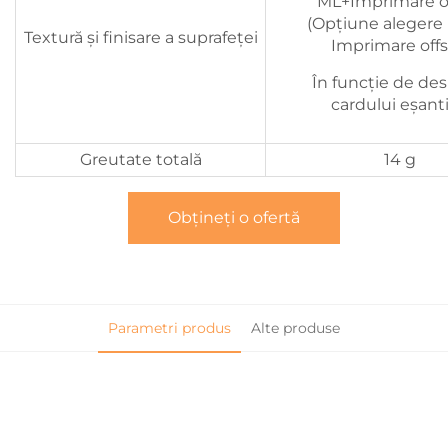
ML+Imprimare o
(Opțiune alegere
Textură și finisare a suprafeței
Imprimare offs
În funcție de des
cardului eșant
Greutate totală
14 g
Obțineți o ofertă
Parametri produs
Alte produse