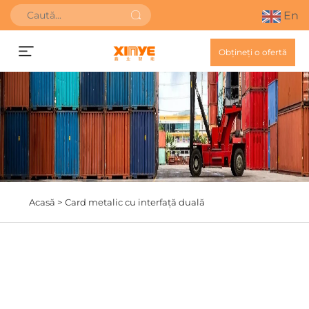
En
Obțineți o ofertă
Acasă >
Card metalic cu interfață duală