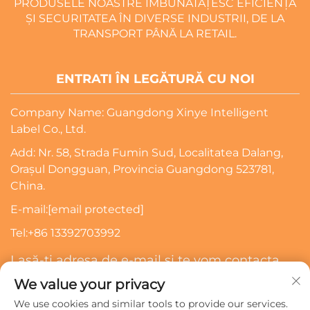
PRODUSELE NOASTRE ÎMBUNĂTĂȚESC EFICIENȚA
ȘI SECURITATEA ÎN DIVERSE INDUSTRII, DE LA
TRANSPORT PÂNĂ LA RETAIL.
ENTRATI ÎN LEGĂTURĂ CU NOI
Company Name: Guangdong Xinye Intelligent
Label Co., Ltd.
Add: Nr. 58, Strada Fumin Sud, Localitatea Dalang,
Orașul Dongguan, Provincia Guangdong 523781,
China.
E-mail:
[email protected]
Tel:
+86 13392703992
Lasă-ți adresa de e-mail și te vom contacta
We value your privacy
Abonează-Te
We use cookies and similar tools to provide our services.