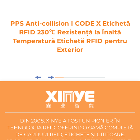
PPS Anti-collision I CODE X Etichetă
RFID 230℃ Rezistență la Înaltă
Temperatură Etichetă RFID pentru
Exterior
DIN 2008, XINYE A FOST UN PIONIER ÎN
TEHNOLOGIA RFID, OFERIND O GAMĂ COMPLETĂ
DE CARDURI RFID, ETICHETE ȘI CITITOARE.