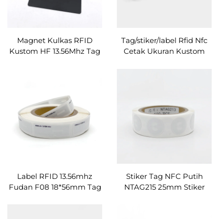
Magnet Kulkas RFID
Tag/stiker/label Rfid Nfc
Kustom HF 13.56Mhz Tag
Cetak Ukuran Kustom
PVC/PET Magnet untuk
Untuk Berbagi Tautan
Berbagi Informasi yang
Dengan Kode QR
Mudah
Label RFID 13.56mhz
Stiker Tag NFC Putih
Fudan F08 18*56mm Tag
NTAG215 25mm Stiker
Inlay Persegi Panjang
RFID Programmable Tag
Stiker Chip NFC
Stiker Kompatibel