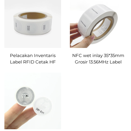
dengan Ponsel NFC
Pelacakan Inventaris
NFC wet inlay 35*35mm
Label RFID Cetak HF
Grosir 13.56MHz Label
25mm 30mm label kertas
RFID Kosong Stiker Label
rfid cetak label/tag/stiker
Tag Bentuk Persegi NFC
rfid
RFID Tag untuk Dijual