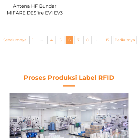
Antena HF Bundar
MIFARE DESfire EV1 EV3
2K 4K 8K 13.56mhz chip
pintar bundar pvc stiker
rfid nfc label kustom
...
...
Sebelumnya
1
4
5
6
7
8
15
Berikutnya
Proses Produksi Label RFID