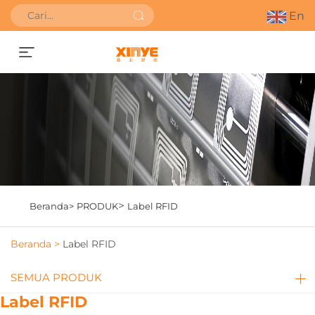
En
DAPATKAN PENAWARAN
>
Beranda>
PRODUK
Label RFID
Beranda >
Label RFID
SEMUA PRODUK
Label RFID