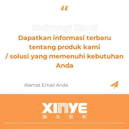
“
Dapatkan informasi terbaru
tentang produk kami
/ solusi yang memenuhi kebutuhan
Anda