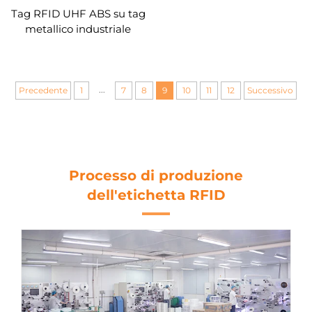
Tag RFID UHF ABS su tag
metallico industriale
...
Precedente
1
7
8
9
10
11
12
Successivo
Processo di produzione
dell'etichetta RFID