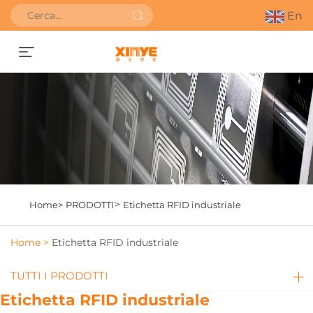
En
Richiedi un preventivo
>
Home>
PRODOTTI
Etichetta RFID industriale
Home >
Etichetta RFID industriale
TUTTI I PRODOTTI
Etichetta RFID industriale