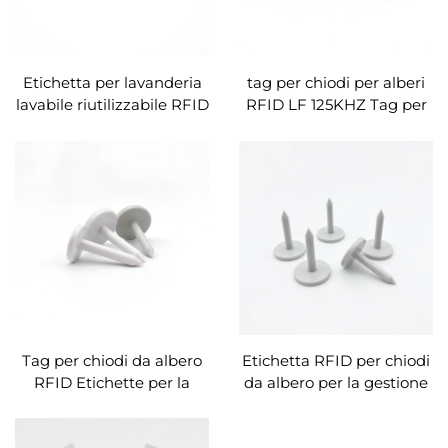
Etichetta per lavanderia
tag per chiodi per alberi
lavabile riutilizzabile RFID
RFID LF 125KHZ Tag per
UHF PPS
chiodi RFID ABS per la
gestione del
monitoraggio degli alberi
Gestione logistica
Tag per chiodi da albero
Etichetta RFID per chiodi
RFID Etichette per la
da albero per la gestione
gestione del legno con
degli alberi
chip intelligenti UHF