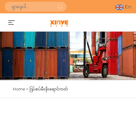
En
စျေးနှုန်းကောက်ယူရန်
Home >
ဒြပ်စပ်မီးခိုးရောင်ကတ်