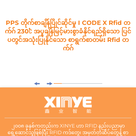
PPS တိုက်စာချိန်ပြိုင်ဆိုင်မှု I CODE X Rfid တ
က်ဂ် 230℃ အပူချိန်မြင့်မားစွာခံနိုင်ရည်ရှိသော ပြင်
ပတွင်အသုံးပြုနိုင်သော စာရွက်စာတမ်း Rfid တ
က်ဂ်
၂၀၀၈ ခုနှစ်ကတည်းက XINYE ဟာ RFID နည်းပညာမှာ
ရှေ့ဆောင်သူဖြစ်ပြီး RFID ကဒ်တွေ၊ အမှတ်တံဆိပ်တွေနဲ့ စာ