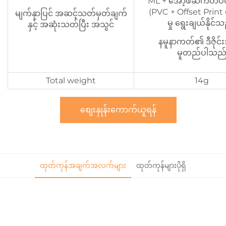
ML + အော့ဖ်ဆက်တိပ်ပုံန
(PVC + Offset Print 
မျက်နှာပြင် အဆင့်သတ်မှတ်ချက်
မှု ရွေးချယ်နိုင်
နှင့် အဆုံးသတ်ပြီး အသွင်
နမူနာကတ်၏ ဒီဇိုင်
မူတည်ပါသည
Total weight
14g
စျေးနှုန်းကောက်ယူရန်
ထုတ်ကုန်အချက်အလက်များ
ထုတ်ကုန်များပိုရှိ