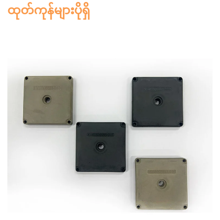
ထုတ်ကုန်များပိုရှိ