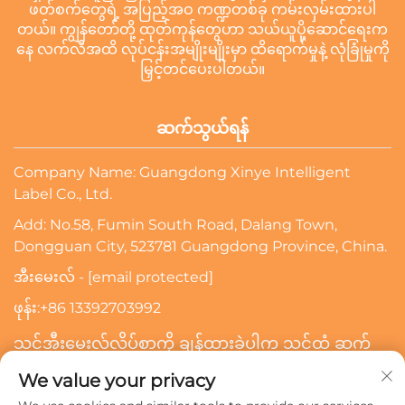
ဖတ်စက်တွေရဲ့ အပြည့်အဝ ကဏ္ဍတစ်ခု ကမ်းလှမ်းထားပါ
တယ်။ ကျွန်တော်တို့ ထုတ်ကုန်တွေဟာ သယ်ယူပို့ဆောင်ရေးက
နေ လက်လီအထိ လုပ်ငန်းအမျိုးမျိုးမှာ ထိရောက်မှုနဲ့ လုံခြုံမှုကို
မြှင့်တင်ပေးပါတယ်။
ဆက်သွယ်ရန်
Company Name: Guangdong Xinye Intelligent
Label Co., Ltd.
Add: No.58, Fumin South Road, Dalang Town,
Dongguan City, 523781 Guangdong Province, China.
အီးမေးလ် -
[email protected]
ဖုန်း:
+86 13392703992
သင့်အီးမေးလ်လိပ်စာကို ချန်ထားခဲ့ပါက သင့်ထံ ဆက်
သွယ်ပေးပါမည်။
We value your privacy