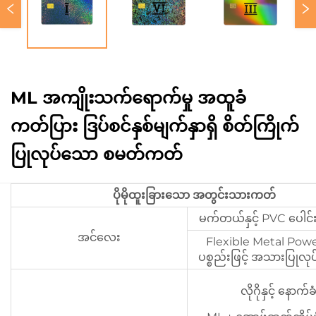
ML အကျိုးသက်ရောက်မှု အထူခံ
ကတ်ပြား ဒြပ်စင်နှစ်မျက်နှာရှိ စိတ်ကြိုက်
ပြုလုပ်သော စမတ်ကတ်
ပိုမိုထူးခြားသော အတွင်းသားကတ်
မက်တယ်နှင့် PVC ပေါင်း
အင်လေး
Flexible Metal Pow
ပစ္စည်းဖြင့် အသားပြုလ
လိုဂိုနှင့် နောက်ခံ