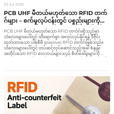
03 Jul 2026
PCB UHF မီတယ်မဟုတ်သော RFID တက်
ဂ်များ – စက်မှုလုပ်ငန်းတွင် ပစ္စည်းများကို
ခြေရာခံရာတွင် ယုံကုံစိတ်ချရသော ဖြေရှင်း
PCB UHF မီတယ်မဟုတ်သော RFID တက်ဂ်ဆိုသည်မှာ
နည်း
သံလေးများပေါ်တွင် ထိရောက်စွာ အလုပ်လုပ်နိုင်ရန် ဒီဇိုင်း
ထုတ်ထားသော ပါစ်စီဗီ (passive) RFID တက်ဂ်ဖြစ်သည်။
သံလေးများပေါ်တွင် တပ်ဆင်လုပ်ဆောင်သည့်အခါ စံနှုန်း
အတိုင်းသော RFID လေဘယ်များသည် စိတ်ခေါ်မှုများကို ဖော်
ပေးသော အချက်အလက်များကို ဖော်ပေးသည်။ PCB မီတယ်
မဟုတ်သော တက်ဂ်များသည် သံလေးများပေါ်တွင် တပ်ဆင်
လုပ်ဆောင်ရာတွင် အထူးသဖြင့် အကောင်အထောက်ဖြစ်သည်။