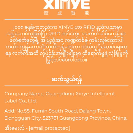
၂၀၀၈ ခုနှစ်ကတည်းက XINYE ဟာ RFID နည်းပညာမှာ
ရှေ့ဆောင်သူဖြစ်ပြီး RFID ကဒ်တွေ၊ အမှတ်တံဆိပ်တွေနဲ့ စာ
ဖတ်စက်တွေရဲ့ အပြည့်အဝ ကဏ္ဍတစ်ခု ကမ်းလှမ်းထားပါ
တယ်။ ကျွန်တော်တို့ ထုတ်ကုန်တွေဟာ သယ်ယူပို့ဆောင်ရေးက
နေ လက်လီအထိ လုပ်ငန်းအမျိုးမျိုးမှာ ထိရောက်မှုနဲ့ လုံခြုံမှုကို
မြှင့်တင်ပေးပါတယ်။
ဆက်သွယ်ရန်
Company Name: Guangdong Xinye Intelligent
Label Co., Ltd.
Add: No.58, Fumin South Road, Dalang Town,
Dongguan City, 523781 Guangdong Province, China.
အီးမေးလ် -
[email protected]