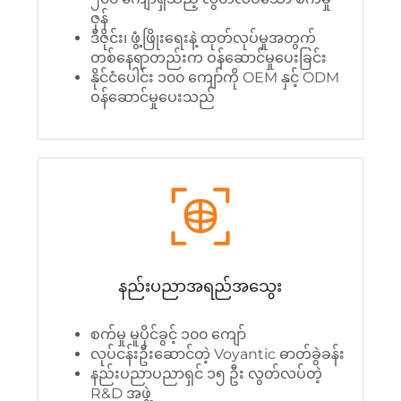
ဇုန်
ဒီဇိုင်း၊ ဖွံ့ဖြိုးရေးနဲ့ ထုတ်လုပ်မှုအတွက်
တစ်နေရာတည်းက ဝန်ဆောင်မှုပေးခြင်း
နိုင်ငံပေါင်း ၁၀၀ ကျော်ကို OEM နှင့် ODM
ဝန်ဆောင်မှုပေးသည်
နည်းပညာအရည်အသွေး
စက်မှု မူပိုင်ခွင့် ၁၀၀ ကျော်
လုပ်ငန်းဦးဆောင်တဲ့ Voyantic ဓာတ်ခွဲခန်း
နည်းပညာပညာရှင် ၁၅ ဦး လွတ်လပ်တဲ့
R&D အဖွဲ့