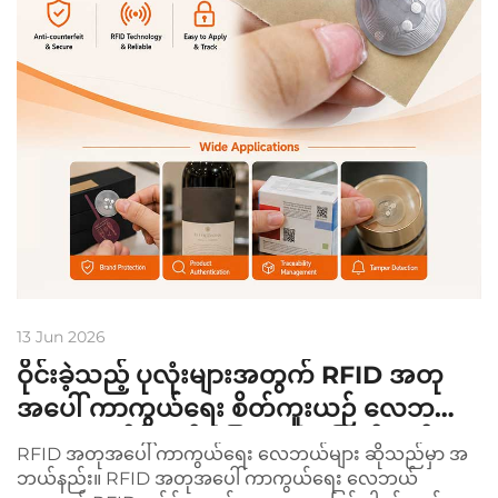
13 Jun 2026
ဝိုင်းခဲ့သည့် ပုလုံးများအတွက် RFID အတု
အပေါ် ကာကွယ်ရေး စိတ်ကူးယဉ် လေဘယ်
များ - အထိရှိမှုနှင့် ခြေရာခံမှု ဖြေရှင်းနည်း
RFID အတုအပေါ် ကာကွယ်ရေး လေဘယ်များ ဆိုသည်မှာ အ
များ
ဘယ်နည်း။ RFID အတုအပေါ် ကာကွယ်ရေး လေဘယ်