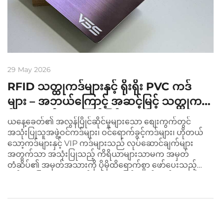
29 May 2026
RFID သတ္ထုကဒ်များနှင့် ရိုးရိုး PVC ကဒ်
များ – အဘယ်ကြောင့် အဆင့်မြင့် သတ္ထုက
ဒ်များသည် အနာဂတ်ဖြစ်သနည်း
ယနေ့ခေတ်၏ အလွန်ပြိုင်ဆိုင်မှုများသော စျေးကွက်တွင်
အသုံးပြုသူအဖွဲ့ဝင်ကဒ်များ၊ ဝင်ရောက်ခွင့်ကဒ်များ၊ ဟိုတယ်
သော့ကဒ်များနှင့် VIP ကဒ်များသည် လုပ်ဆောင်ချက်များ
အတွက်သာ အသုံးပြုသည့် ကိရိယာများသာမက အမှတ်
တံဆိပ်၏ အမှတ်အသားကို ပိုမိုထိရောက်စွာ ဖော်ပေးသည့်
အင်အားကြီးသော အလုပ်သမ်းများဖြစ်လာပါသည်။ ရိုးရိုး
RFID PVC ကဒ်များသည် စျေးကွက်တွင် အများဆုံးအသုံးပြုခဲ့
ကြသော်လည်း...