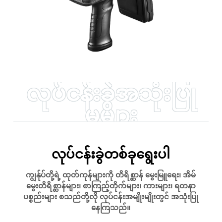
လုပ်ငန်းခွဲအသုံးပြု
မှုများ
လုပ်ငန်းခွဲတစ်ခုရွေးပါ
ကျွန်ုပ်တို့ရဲ့ ထုတ်ကုန်များကို တိရိစ္ဆာန် မွေးမြူရေး၊ အိမ်
မွေးတိရိစ္ဆာန်များ၊ စာကြည့်တိုက်များ၊ ကားများ၊ ရတနာ
ပစ္စည်းများ စသည်တို့လို လုပ်ငန်းအမျိုးမျိုးတွင် အသုံးပြု
နေကြသည်။