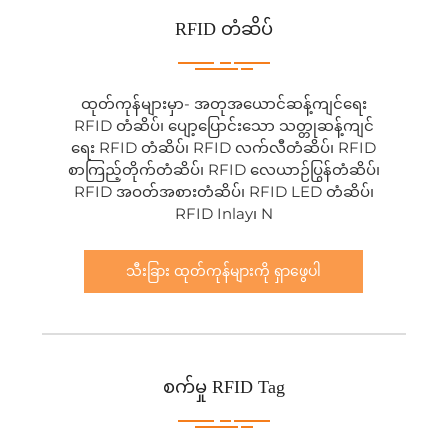
RFID တံဆိပ်
ထုတ်ကုန်များမှာ- အတုအယောင်ဆန့်ကျင်ရေး
RFID တံဆိပ်၊ ပျော့ပြောင်းသော သတ္တုဆန့်ကျင်
ရေး RFID တံဆိပ်၊ RFID လက်လီတံဆိပ်၊ RFID
စာကြည့်တိုက်တံဆိပ်၊ RFID လေယာဉ်ပြွန်တံဆိပ်၊
RFID အဝတ်အစားတံဆိပ်၊ RFID LED တံဆိပ်၊
RFID Inlay၊ N
သီးခြား ထုတ်ကုန်များကို ရှာဖွေပါ
စက်မှု RFID Tag