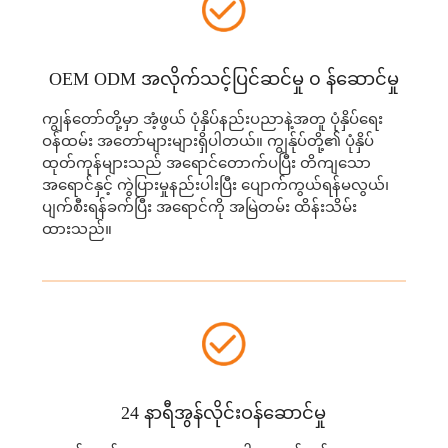
OEM ODM အလိုက်သင့်ပြင်ဆင်မှု ၀ န်ဆောင်မှု
ကျွန်တော်တို့မှာ အံ့ဖွယ် ပုံနှိပ်နည်းပညာနဲ့အတူ ပုံနှိပ်ရေး
ဝန်ထမ်း အတော်များများရှိပါတယ်။ ကျွန်ုပ်တို့၏ ပုံနှိပ်
ထုတ်ကုန်များသည် အရောင်တောက်ပပြီး တိကျသော
အရောင်နှင့် ကွဲပြားမှုနည်းပါးပြီး ပျောက်ကွယ်ရန်မလွယ်၊
ပျက်စီးရန်ခက်ပြီး အရောင်ကို အမြဲတမ်း ထိန်းသိမ်း
ထားသည်။
24 နာရီအွန်လိုင်းဝန်ဆောင်မှု