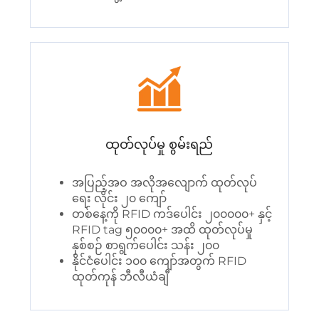
ထုတ်လုပ်မှု စွမ်းရည်
အပြည့်အဝ အလိုအလျောက် ထုတ်လုပ်
ရေး လိုင်း ၂၀ ကျော်
တစ်နေ့ကို RFID ကဒ်ပေါင်း ၂၀၀၀၀၀+ နှင့်
RFID tag ၅၀၀၀၀+ အထိ ထုတ်လုပ်မှု
နှစ်စဉ် စာရွက်ပေါင်း သန်း ၂၀၀
နိုင်ငံပေါင်း ၁၀၀ ကျော်အတွက် RFID
ထုတ်ကုန် ဘီလီယံချီ