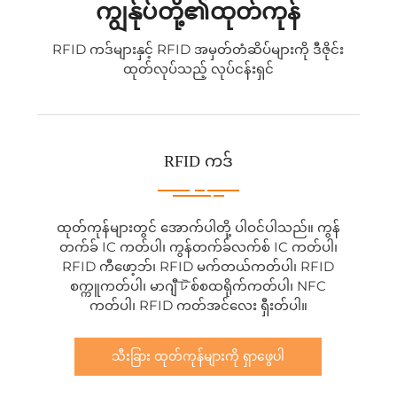
ကျွန်ုပ်တို့၏ထုတ်ကုန်
RFID ကဒ်များနှင့် RFID အမှတ်တံဆိပ်များကို ဒီဇိုင်း
ထုတ်လုပ်သည့် လုပ်ငန်းရှင်
RFID ကဒ်
ထုတ်ကုန်များတွင် အောက်ပါတို့ ပါဝင်ပါသည်။ ကွန်
တက်ခ် IC ကတ်ပါ၊ ကွန်တက်ခ်လက်စ် IC ကတ်ပါ၊
RFID ကီဖော့ဘ်၊ RFID မက်တယ်ကတ်ပါ၊ RFID
စက္ကူကတ်ပါ၊ မာဂျီটစ်စထရိုက်ကတ်ပါ၊ NFC
ကတ်ပါ၊ RFID ကတ်အင်လေး ရှီးတ်ပါ။
သီးခြား ထုတ်ကုန်များကို ရှာဖွေပါ