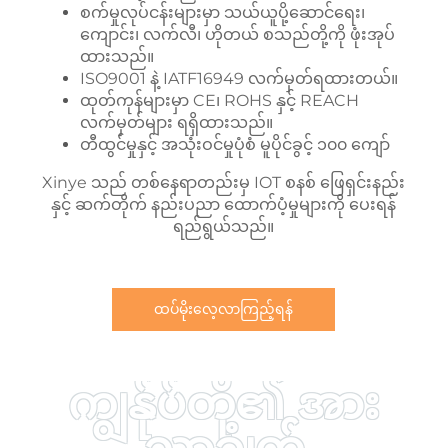
စက်မှုလုပ်ငန်းများမှာ သယ်ယူပို့ဆောင်ရေး၊
ကျောင်း၊ လက်လီ၊ ဟိုတယ် စသည်တို့ကို ဖုံးအုပ်
ထားသည်။
ISO9001 နဲ့ IATF16949 လက်မှတ်ရထားတယ်။
ထုတ်ကုန်များမှာ CE၊ ROHS နှင့် REACH
လက်မှတ်များ ရရှိထားသည်။
တီထွင်မှုနှင့် အသုံးဝင်မှုပုံစံ မူပိုင်ခွင့် ၁၀၀ ကျော်
Xinye သည် တစ်နေရာတည်းမှ IOT စနစ် ဖြေရှင်းနည်း
နှင့် ဆက်တိုက် နည်းပညာ ထောက်ပံ့မှုများကို ပေးရန်
ရည်ရွယ်သည်။
ထပ်မိုးလေ့လာကြည့်ရန်
ကျွန်ုပ်တို့၏ အား
သာချက်