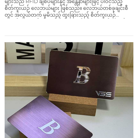
များသည် RFID ချစ်ပ်များနှင့် အန္တေနာများဖြင့် ပါဝင်သည့်
စိတ်ကူးယဉ် လေဘယ်များ ဖြစ်သည်။ လေဘယ်တစ်ခုချင်းစီ
တွင် အလွယ်တက် မူမိသည့် ထူးခြားသည့် စိတ်ကူးယဉ်
အမှတ်အသား ပါဝင်သည်။ ဝိုင်းခဲ့သည့် ပုလုံးများနှင့် တွဲဖက်
ပေးသည့်အခါ ဤလေဘယ်များ...