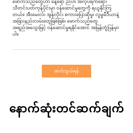
ဖောက်သည်တွေဟာ နေ့ရော ညပါ၊ အလုပ်ရက်ရော၊
သီတင်းပတ်ကုန်ပိုင်းမှာ ဝန်ဆောင်မှုတွေကို ရယူနိုင်ကြ
တယ်။ အီးမေးလ်၊ အွန်လိုင်း စကားပြောဆိုမှု၊ လူမှုမီဒီယာနဲ့
အခြားနည်းလမ်းတွေဖြစ်ဖြစ်၊ ဖောက်သည်တွေ
အရည်အသွေးမြင့် ဝန်ဆောင်မှုရနိုင်အောင် အမြန်တုံ့ပြန်မှာ
ပါ။
ဆက်သွယ်ရန်
နောက်ဆုံးတင်ဆက်ချက်