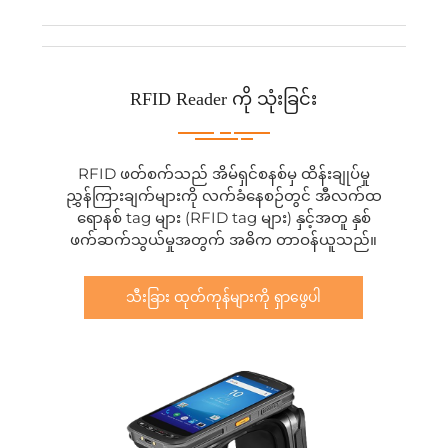
RFID Reader ကို သုံးခြင်း
RFID ဖတ်စက်သည် အိမ်ရှင်စနစ်မှ ထိန်းချုပ်မှု
ညွှန်ကြားချက်များကို လက်ခံနေစဉ်တွင် အီလက်ထ
ရောနစ် tag များ (RFID tag များ) နှင့်အတူ နှစ်
ဖက်ဆက်သွယ်မှုအတွက် အဓိက တာဝန်ယူသည်။
သီးခြား ထုတ်ကုန်များကို ရှာဖွေပါ