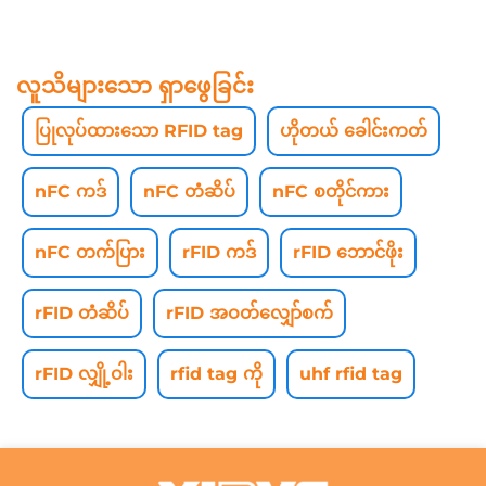
လူသိများသော ရှာဖွေခြင်း
ပြုလုပ်ထားသော RFID tag
ဟိုတယ် ခေါင်းကတ်
nFC ကဒ်
nFC တံဆိပ်
nFC စတိုင်ကား
nFC တက်ပြား
rFID ကဒ်
rFID ဘောင်ဖိုး
rFID တံဆိပ်
rFID အဝတ်လျှော်စက်
rFID လျှို့ဝါး
rfid tag ကို
uhf rfid tag