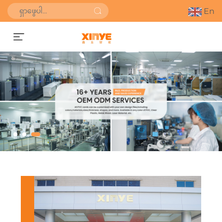
En
စျေးနှုန်းကောက်ယူရန်