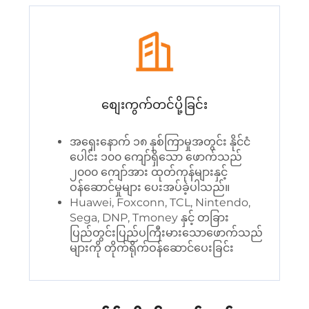
စျေးကွက်တင်ပို့ခြင်း
အရှေးနောက် ၁၈ နှစ်ကြာမှုအတွင်း နိုင်ငံ
ပေါင်း ၁၀၀ ကျော်ရှိသော ဖောက်သည်
၂၀၀၀ ကျော်အား ထုတ်ကုန်များနှင့်
ဝန်ဆောင်မှုများ ပေးအပ်ခဲ့ပါသည်။
Huawei, Foxconn, TCL, Nintendo,
Sega, DNP, Tmoney နှင့် တခြား
ပြည်တွင်းပြည်ပကြီးမားသောဖောက်သည်
များကို တိုက်ရိုက်ဝန်ဆောင်ပေးခြင်း