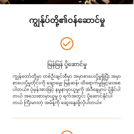
ကျွန်ုပ်တို့၏ဝန်ဆောင်မှု
မြန်မြန် ပို့ဆောင်မှု
ကျွန်တော်တို့မှာ တစ်ဦးချင်းစီမှာ အမှာစာပေးပို့မှုရှိပြီး အမှာ
စာပေးပို့မှုတိုင်းကို ချောမွေ့၊ မြန်ဆန်၊ ထိရောက်မှုမြင့်မားစေ
ပါတယ်။ ပုံမှန်အားဖြင့် နမူနာမှာယူမှုကို အဲဒီနေ့မှာပဲ ပို့နိုင်ပါ
တယ် အသေးစားမှာယူမှု ၇ ရက်အတွင်း ပို့ဆောင်နိုင်ပါ
တယ် ကြီးမားတဲ့ အမိန့်ကို ဆွေးနွေးဖို့လိုပါတယ်။