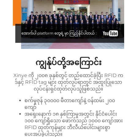
အောက်ပါ platform တွေရဲ့ မှာ ကြည့်နိုင်ပါတယ် :
ကျွန်ုပ်တို့အကြောင်း
Xinye ကို ၂၀၀၈ ခုနှစ်တွင် တည်ထောင်ခဲ့ပြီး RFID က
ဒ်နှင့် RFID tag များ ထုတ်လုပ်ရာတွင် အထူးပြုသော
လုပ်ငန်းရှင်ထုတ်လုပ်သူဖြစ်သည်။
စက်မှုဇုန် ၃၀၀၀၀ မီတာကျော်နဲ့ ဝန်ထမ်း ၂၀၀
ကျော်
အရှေးနောက် ၁၈ နှစ်ကြာမှုအတွင်း နိုင်ငံပေါင်း
၁၀၀ ကျော်ရှိသော ဖောက်သည် ၁၀၀၀ ကျော်အား
RFID ထုတ်ကုန်များ ဘီလီယံပေါင်းများစွာ
ပေးအပ်ခဲ့ပါသည်။