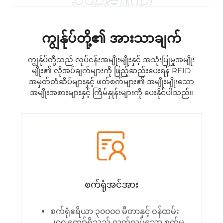
ကျွန်ုပ်တို့၏ အားသာချက်
ကျွန်ုပ်တို့သည် လုပ်ငန်းအမျိုးမျိုးနှင့် အသုံးပြုမှုအမျိုး
မျိုး၏ လိုအပ်ချက်များကို ဖြည့်ဆည်းပေးရန် RFID
အမှတ်တံဆိပ်များနှင့် ဖတ်စက်များ၏ အမျိုးမျိုးသော
အမျိုးအစားများနှင့် ကြိမ်နှုန်းများကို ပေးနိုင်ပါသည်။
စက်ရုံအင်အား
စက်ရုံဧရိယာ ၃၀၀၀၀ မီတာနှင့် ဝန်ထမ်း
၂၀၀ ကျော်ရှိသည့် လွတ်လပ်သော စက်မှု