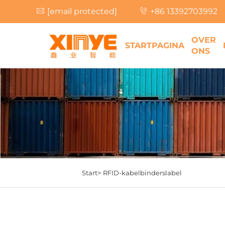
[email protected]
+86 13392703992
OVER
STARTPAGINA
ONS
Start>
RFID-kabelbinderslabel