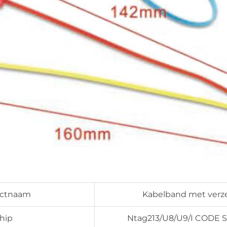
uctnaam
Kabelband met verz
hip
Ntag213/U8/U9/I CODE SL