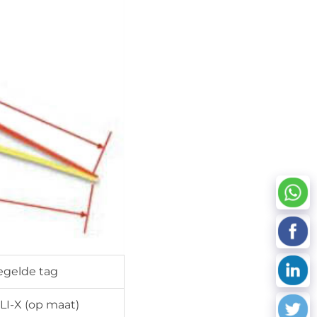
egelde tag
I-X (op maat)