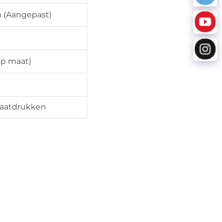
 (Aangepast)
op maat)
laatdrukken