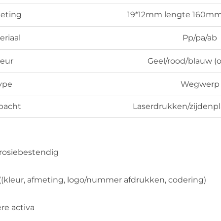
eting
19*12mm lengte 160mm
eriaal
Pp/pa/ab
leur
Geel/rood/blauw (
ype
Wegwerp
bacht
Laserdrukken/zijdenp
rrosiebestendig
(kleur, afmeting, logo/nummer afdrukken, codering)
re activa