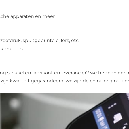
ische apparaten en meer
eefdruk, spuitgeprinte cijfers, etc.
ikteopties.
hting strikketen fabrikant en leverancier? we hebben ee
 zijn kwaliteit gegarandeerd. we zijn de china origins fabr