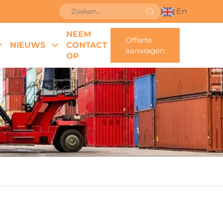
En
NEEM
Offerte
NIEUWS
CONTACT
aanvragen
OP