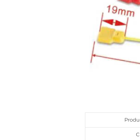
Prod
C