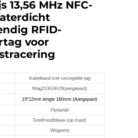
js 13,56 MHz NFC-
aterdicht
endig RFID-
rtag voor
stracering
Kabelband met verzegelde tag
Ntag213/U8/U9(aangepast)
19*12mm lengte 160mm (Aangepast)
Pp/pa/ab
Geel/rood/blauw (op maat)
Wegwerp