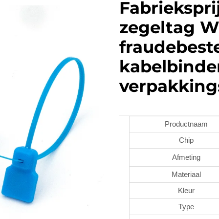
Fabriekspri
zegeltag W
fraudebest
kabelbinde
verpakking
Productnaam
Chip
Afmeting
Materiaal
Kleur
Type