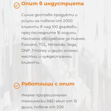
Опит в индустрията
Синие доставя продукти и
услуги на повече от 2000
клиенти в над 100 държави
през последните 16 години.
Насочено обслужване за Huawei,
Foxconn, TCL, Nintendo, Sega,
DNP, Tmoney и други големи
местни и чуждестранни
клиенти.
Работници с опит
Имаме професионален
технически R&D екип от 15
души, повече от 200