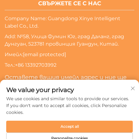
СВЪРЖЕТЕ СЕ С НАС
Company Name: Guangdong Xinye Intelligent
Label Co., Ltd.
Add: №58, Улица Фумин Юг, град Даланг, град
Дунгуан, 523781 провинция Гуандун, Китай.
Имейл:
[email protected]
Тел.:
+86 13392703992
Оставете вашия имейл адрес и ние ще
се свържем с вас
We value your privacy
We use cookies and similar tools to provide our services.
Абонирайте Се
If you don't want to accept all cookies, click Personalize
cookies.
Всички права запазени © 2024 Guangdong Xinye
Accept all
Intelligent Label Co., Ltd.
Политика за поверителност
Personalize cookies