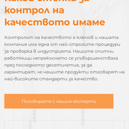
контрол на
качеството имаме
Контролът на качеството е ключов и нашата
компания има една от най-строгите процедури
за проверка в индустрията. Нашите опитни
работници непрекъснато се усъвършенстваха
през последното десетилетие, за да
гарантират, че нашите продукти отговарят на
най-високите стандарти за качество.
Поговорете с нашия експерти