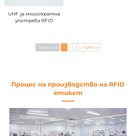
UHF за многократна
употреба RFID
пластмасов етикет за
уплътнение на кабела
Предишна
1
2
Следваща
Процес на производство на RFID
етикет