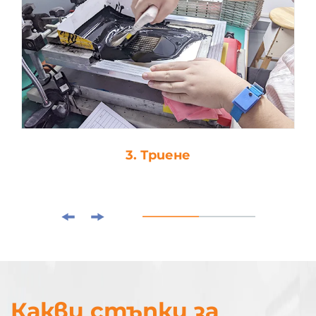
3. Триене
Какви стъпки за