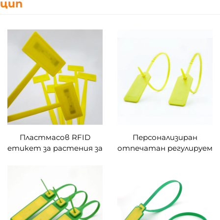
цип
Пластмасов RFID
Персонализиран
етикет за растения за
отпечатан регулируем
идентификация на
антитамперен RFID
цветя в гринхаус,
NFC висящ етикет
водонепроницаем
против
етикет за маркиране
фалшифициране
на растения
Етикет за кабел с цип
за логистични облекла