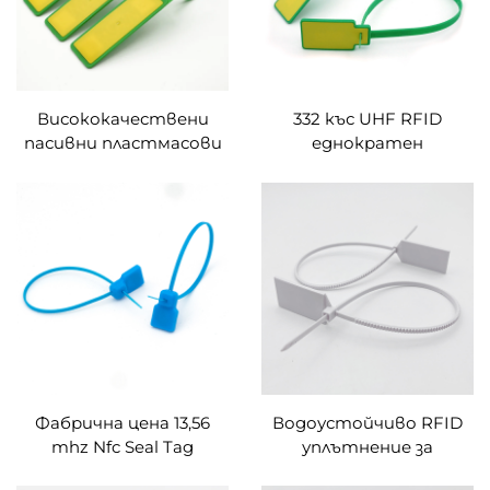
Висококачествени
332 къс UHF RFID
пасивни пластмасови
еднократен
UHF кабелни връзки
уплътнителен
Уплътнителни
етикет за кабелна
етикети Rfid етикет
връзка за обувки за
за проследяване за
проследяване на
управление на палети
активи на дребно
Фабрична цена 13,56
Водоустойчиво RFID
mhz Nfc Seal Tag
уплътнение за
Водоустойчив,
сигурност на кабела