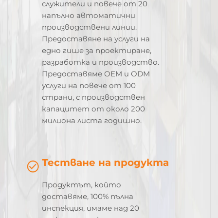
служители и повече от 20
напълно автоматични
производствени линии.
Предоставяне на услуги на
едно гише за проектиране,
разработка и производство.
Предоставяме OEM и ODM
услуги на повече от 100
страни, с производствен
капацитет от около 200
милиона листа годишно.
Тестване на продукта
Продуктът, който
доставяме, 100% пълна
инспекция, имаме над 20