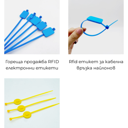
устойчив на
Етикет за
фалшифициране Rfid
запечатване на
кабелна връзка
контейнера за анти-
Етикет за
фалшифициране
проследяване на
опаковки
Гореща продажба RFID
Rfid етикет за кабелна
електронни етикети
връзка найлонов
за кабелни връзки
етикет с цип Nfc
Пластмасово
уплътнение/връзка с
уплътнение Етикет за
цип/кабел Rfid етикет
управление на линии
UHF етикет