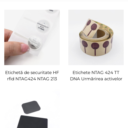
Etichetă de securitate HF
Etichete NTAG 424 TT
rfid NTAG424 NTAG 213
DNA Urmărirea activelor
DNA TT etichete NFC din
Etichetă RFID Etichete
hârtie de acoperire
NFC inviolabile de înaltă
securitate