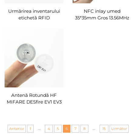
Urmărirea inventarului
NFC inlay umed
etichetă RFID
35*35mm Gros 13.56MHz
imprimabilă HF 25mm
Etichete RFID Goale Nfc
30mm pasiv hârtie RFID
Etichetă Adhesiv Formă
imprimată etichetă
Pătrată Etichetă NFC
RFID/etichetă/autocolant
RFID pentru Vanzare
Antenă Rotundă HF
MIFARE DESfire EV1 EV3
2K 4K 8K 13.56mhz chip
inteligent circular pvc
etichetă rfid adesiv nfc
personalizat
...
...
Anterior
1
4
5
6
7
8
15
Următor