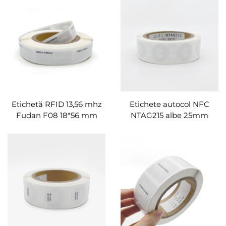
cu cod Qr
Etichetă RFID 13,56 mhz
Etichete autocol NFC
Fudan F08 18*56 mm
NTAG215 albe 25mm
Etichete dreptunghiulare
Eticheta RFID
încrustate NFC
programabilă Eticheta
Autocolant pentru cip
autocol NFC compatibilă
cu telefoanele activate
NFC