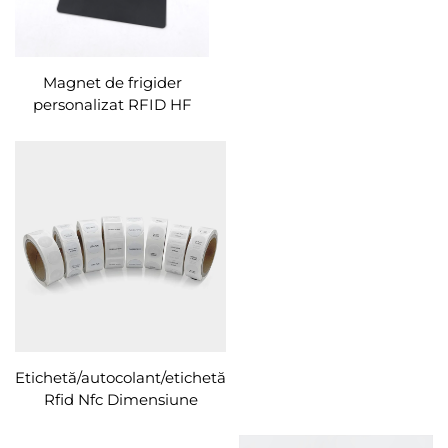
Magnet de frigider
personalizat RFID HF
13,56 Mhz Etichetă
magnetică PVC/PET
pentru partajarea ușoară
a informațiilor
Etichetă/autocolant/etichetă
Rfid Nfc Dimensiune
personalizată imprimabilă
pentru partajarea linkului