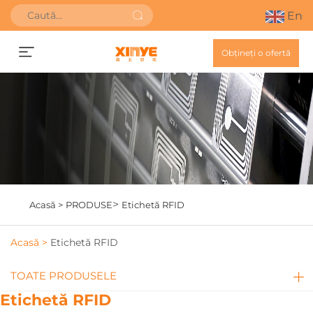
En
Obțineți o ofertă
>
Acasă >
PRODUSE
Etichetă RFID
Acasă >
Etichetă RFID
TOATE PRODUSELE
Etichetă RFID