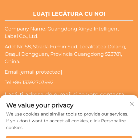
LUAȚI LEGĂTURA CU NOI
Company Name: Guangdong Xinye Intelligent
Label Co., Ltd.
Add: Nr. 58, Strada Fumin Sud, Localitatea Dalang,
Orașul Dongguan, Provincia Guangdong 523781,
China.
Email:
[email protected]
Tel:
+86 13392703992
Lasă-ți adresa de e-mail și te vom contacta
We value your privacy
Abonează-Te
We use cookies and similar tools to provide our services.
If you don't want to accept all cookies, click Personalize
cookies.
Drepturi de autor © 2024 Guangdong Xinye Intelligent