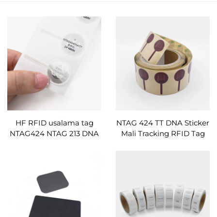
HF RFID usalama tag
NTAG 424 TT DNA Sticker
NTAG424 NTAG 213 DNA
Mali Tracking RFID Tag
TT mipako karatasi NFC
High Usalama Tamper
lebo
Proof NFC Tags