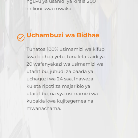
nguvu ya usanidi ya kiraia 200
milioni kwa mwaka.
Uchambuzi wa Bidhae
Tunatoa 100% usimamizi wa kifupi
kwa bidhaa yetu, tunaleta zaidi ya
20 wafanyakazi wa usimamizi wa
utaratibu, juhudi za baada ya
uchaguzi wa 24 saa, Inaweza
kuleta ripoti za majaribio ya
utaratibu, na vya usimamizi wa
kupakia kwa kujitegemea na
mwanachama.