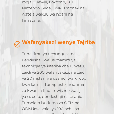
moja Huawei, Foxconn, TCL,
Nintendo, Sega, DNP, Tmoney na
wateja wakuu wa ndani na
kimataifa.
Wafanyakazi wenye Tajriba
Tuna timu ya uchunguza na
uendeshaji wa usimamizi ya
teknolojia ya kifedha cha 15 watu,
zaidi ya 200 wafanyakazi, na zaidi
ya 20 mstari wa usanidi wa kirobo
kwa kamili. Tunapitisha huduma
za kwanza hadi mwisho kwa ajili
ya uzoefu, uendeshaji na usanidi.
Tumeleta huduma za OEM na
ODM kwa zaidi ya 100 nchi, na