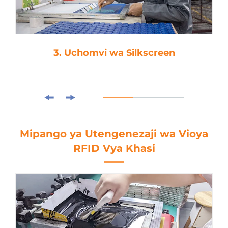
3. Uchomvi wa Silkscreen
Mipango ya Utengenezaji wa Vioya
RFID Vya Khasi