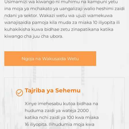
Usimamizi wa kiwango ni muhimu na kampuni yetu
ina moja ya mchakato ya uangalizaji walio heshimi zaidi
ndani ya sektor. Wakazi wetu wa ujuzi wamekuwa
wanajisaidia pamoja kila muda za miaka 10 iliyopita ili
kuhakikisha kuwa bidhae zetu zinapatikana katika
kiwango cha juu cha ubora.
Ngoja na Wakusaida Wetu
Tajriba ya Sehemu
Xinye imehesabu kutoa bidhaa na
huduma zaidi ya wateja 2000
katika nchi zaidi ya 100 kwa miaka
16 iliyopita. Ilihudumia moja kwa