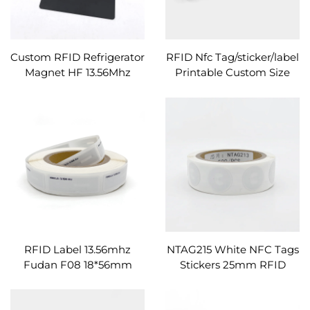
Custom RFID Refrigerator
RFID Nfc Tag/sticker/label
Magnet HF 13.56Mhz
Printable Custom Size
Magnetic PVC/PET Tag
Kwa Kushiriki Link Kwa
kwa ajili ya kushiriki
Qr Code
habari kwa urahisi
RFID Label 13.56mhz
NTAG215 White NFC Tags
Fudan F08 18*56mm
Stickers 25mm RFID
Rectangular Inlay Tags
Sticker Programmable
NFC Chip Sticker
NFC Tag Sticker