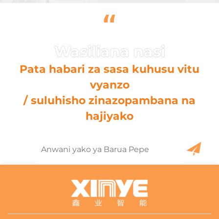
“
Pata habari za sasa kuhusu vitu
vyanzo
/ suluhisho zinazopambana na
hajiyako