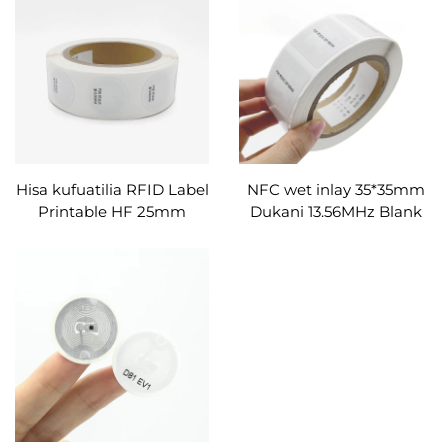
Inapunguza na Simu
Zinazotumika NFC
Hisa kufuatilia RFID Label
NFC wet inlay 35*35mm
Printable HF 25mm
Dukani 13.56MHz Blank
30mm pasifu RFID
RFID Labels Nfc Sticker
karatasi kuchapishwa
Label Tag Uhusiano wa
label RFID
Sifa NFC RFID Tag kwa
label/tag/sticker
Kupaswa