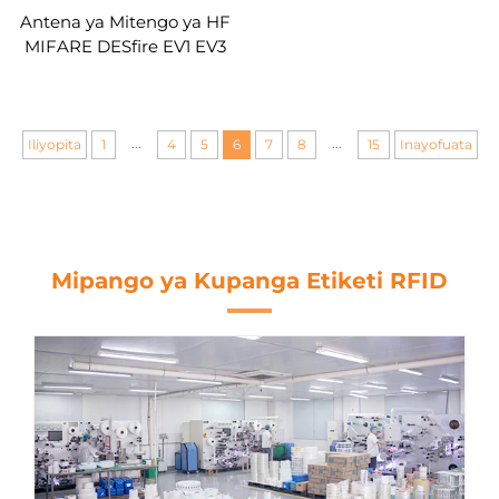
Antena ya Mitengo ya HF
MIFARE DESfire EV1 EV3
2K 4K 8K 13.56mhz chipu
nzuri ya pvc mduara ya
rfid ya nfc ya mitihani
...
...
Iliyopita
1
4
5
6
7
8
15
Inayofuata
Mipango ya Kupanga Etiketi RFID