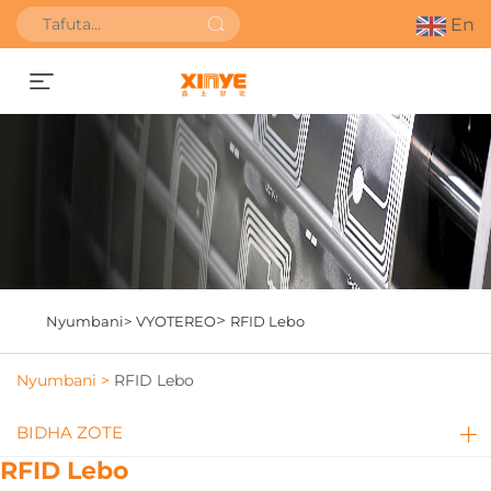
En
Pata Rasimu ya Bei
>
Nyumbani>
VYOTEREO
RFID Lebo
Nyumbani >
RFID Lebo
BIDHA ZOTE
RFID Lebo