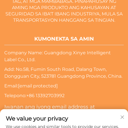
TAG, AT MGA MAMBABASA. PINAPAHUSAY NG
AMING MGA PRODUKTO ANG KAHUSAYAN AT
SEGURIDAD SA IBA'T IBANG INDUSTRIYA, MULA SA
TRANSPORTASYON HANGGANG SA TINGIAN.
KUMONEKTA SA AMIN
Company Name: Guangdong Xinye Intelligent
Label Co., Ltd.
Add: No.58, Fumin South Road, Dalang Town,
Dongguan City, 523781 Guangdong Province, China.
Email:
[email protected]
Telepono:
+86 13392703992
Iwanan ang iyong email address at
makikipag-ugnayan kami sa iyo
We value your privacy
We use cookies and similar tools to provide our services.
Mag-Subscribe