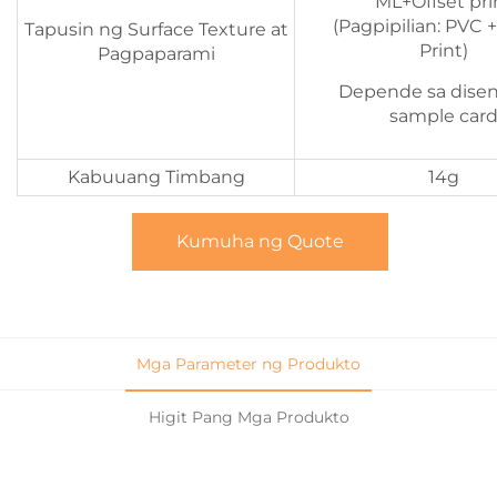
ML+Offset pri
(Pagpipilian: PVC +
Tapusin ng Surface Texture at
Print)
Pagpaparami
Depende sa dise
sample car
Kabuuang Timbang
14g
Kumuha ng Quote
Mga Parameter ng Produkto
Higit Pang Mga Produkto