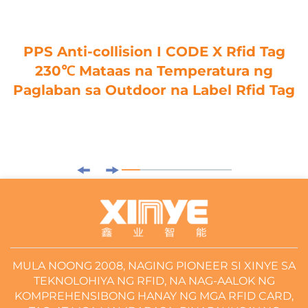
PPS Anti-collision I CODE X Rfid Tag
230℃ Mataas na Temperatura ng
Paglaban sa Outdoor na Label Rfid Tag
MULA NOONG 2008, NAGING PIONEER SI XINYE SA
TEKNOLOHIYA NG RFID, NA NAG-AALOK NG
KOMPREHENSIBONG HANAY NG MGA RFID CARD,