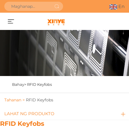
En
Kumuha ng Quote
Bahay>
RFID Keyfobs
Tahanan >
RFID Keyfobs
LAHAT NG PRODUKTO
RFID Keyfobs