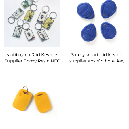
Matibay na Rfid Keyfobs
Satety smart rfid keyfob
Supplier Epoxy Resin NFC
supplier abs rfid hotel key
Keychain Tag Ntag213 215
card custom factory
216 Smart Chip RFID Key
Fobs