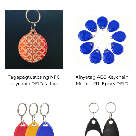
Tagapagtustos ng NFC
Xinyetag ABS Keychain
Keychain RFID Mifare
Mifare UTL Epoxy RFID
Desfire EV1 4K na Gawa
Keyfob para sa
sa Kahoy na RFID Keyfob
Contactless Entry