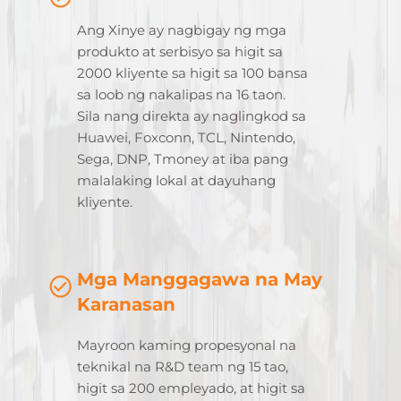
Ang Xinye ay nagbigay ng mga
produkto at serbisyo sa higit sa
2000 kliyente sa higit sa 100 bansa
sa loob ng nakalipas na 16 taon.
Sila nang direkta ay naglingkod sa
Huawei, Foxconn, TCL, Nintendo,
Sega, DNP, Tmoney at iba pang
malalaking lokal at dayuhang
kliyente.
Mga Manggagawa na May
Karanasan
Mayroon kaming propesyonal na
teknikal na R&D team ng 15 tao,
higit sa 200 empleyado, at higit sa