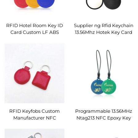
RFID Hotel Room Key ID
Supplier ng Rfid Keychain
Card Custom LF ABS
13.56Mhz Hotek Key Card
Waterproof Keychain
Mifare 1K Custom na Rfid
Em4350 Tk4100 T5577
Key Fobs
125Khz RFID Key Fob
RFID Keyfobs Custom
Programmable 13.56MHz
Manufacturer NFC
Ntag213 NFC Epoxy Key
Keychains F08 Chip para
fob RFID Access Control
sa Access Control
Keychain Tag