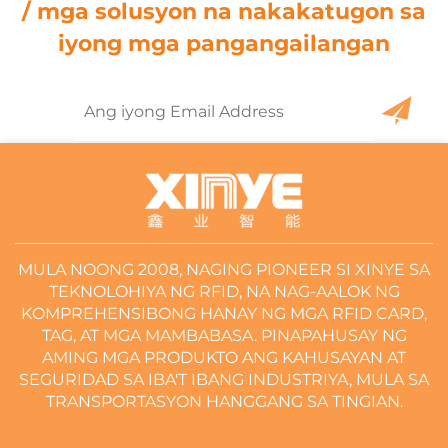
/ mga solusyon na nakakatugon sa
iyong mga pangangailangan
MULA NOONG 2008, NAGING PIONEER SI XINYE SA
TEKNOLOHIYA NG RFID, NA NAG-AALOK NG
KOMPREHENSIBONG HANAY NG MGA RFID CARD,
TAG, AT MGA MAMBABASA. PINAPAHUSAY NG
AMING MGA PRODUKTO ANG KAHUSAYAN AT
SEGURIDAD SA IBA'T IBANG INDUSTRIYA, MULA SA
TRANSPORTASYON HANGGANG SA TINGIAN.