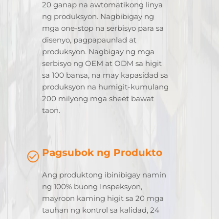
20 ganap na awtomatikong linya
ng produksyon. Nagbibigay ng
mga one-stop na serbisyo para sa
disenyo, pagpapaunlad at
produksyon. Nagbigay ng mga
serbisyo ng OEM at ODM sa higit
sa 100 bansa, na may kapasidad sa
produksyon na humigit-kumulang
200 milyong mga sheet bawat
taon.
Pagsubok ng Produkto
Ang produktong ibinibigay namin
ng 100% buong Inspeksyon,
mayroon kaming higit sa 20 mga
tauhan ng kontrol sa kalidad, 24