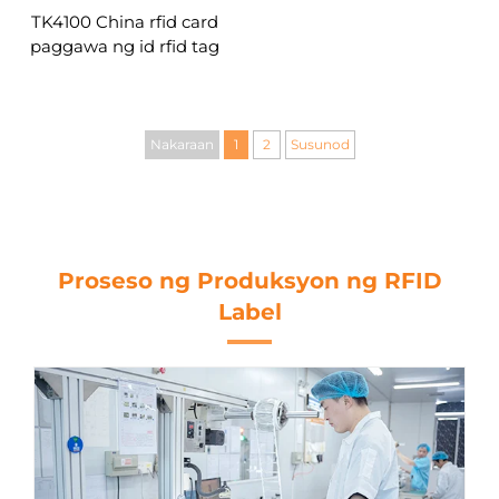
TK4100 China rfid card
paggawa ng id rfid tag
contactless access control
rfid keyfob custom
Nakaraan
1
2
Susunod
Proseso ng Produksyon ng RFID
Label