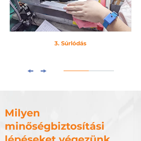
3. Súrlódás
Milyen
minőségbiztosítási
lépéseket végezünk