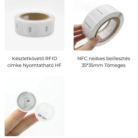
Osszpatible NFC-
készülékekkel
Készletkövető RFID
NFC nedves beillesztés
címke Nyomtatható HF
35*35mm Tömeges
25mm 30mm passzív
13,56MHz Üres RFID
RFID papírra nyomtatott
Címkék Nfc Címke Tető
címke RFID
Címke Négyzet alakú
címke/címke/matrica
NFC RFID Címke Eladó