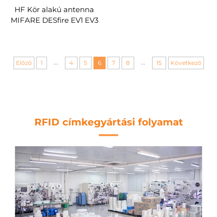
HF Kör alakú antenna
MIFARE DESfire EV1 EV3
2K 4K 8K 13.56mhz okos
chip körpén rfid címke
nfc címkék személyre
szabva
...
...
Előző
1
4
5
6
7
8
15
Következő
RFID címkegyártási folyamat