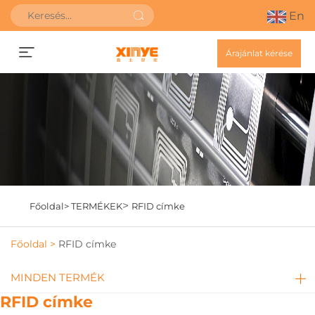
En
Árajánlat kérése
>
Főoldal>
TERMÉKEK
RFID címke
Főoldal >
RFID címke
MINDEN TERMÉK
RFID címke