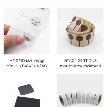
HF RFID biztonsági
NTAG 424 TT DNS
címke NTAG424 NTAG
matricák eszközkövető
213 DNA TT bevonópapír
RFID címke, nagy
NFC címkék
biztonságú,
szabotázsbiztos NFC
címkék