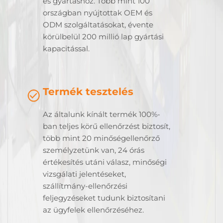
és gyártáshoz. Több mint 100
országban nyújtottak OEM és
ODM szolgáltatásokat, évente
körülbelül 200 millió lap gyártási
kapacitással.
Termék tesztelés
Az általunk kínált termék 100%-
ban teljes körű ellenőrzést biztosít,
több mint 20 minőségellenőrző
személyzetünk van, 24 órás
értékesítés utáni válasz, minőségi
vizsgálati jelentéseket,
szállítmány-ellenőrzési
feljegyzéseket tudunk biztosítani
az ügyfelek ellenőrzéséhez.