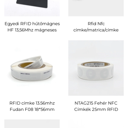
Egyedi RFID hűtőmágnes
Rfid Nfc
HF 13,56Mhz mágneses
címke/matrica/címke
PVC/PET címke az
Nyomtatható egyedi
egyszerű
méret linkmegosztáshoz
információmegosztáshoz
QR-kóddal
RFID címke 13.56mhz
NTAG215 Fehér NFC
Fudan F08 18*56mm
Címkék 25mm RFID
négyszögletes berakásos
Címke Programozható
címkék NFC chip matrica
NFC Címkével