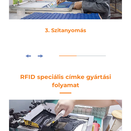
3. Szitanyomás
RFID speciális címke gyártási
folyamat