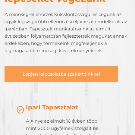
A minőség-ellenőrzés kulcsfontosságú, és cégünk az
egyik legszigorúbb ellenőrzési eljárással rendelkezik az
iparágban. Tapasztalt munkatársaink az elmúlt
évtizedben folyamatosan fejlesztették magukat annak
érdekében, hogy termékeink megfeleljenek a
legmagasabb minőségi követelményeknek.
Lépjen kapcsolatba szakértőinkkel
Ipari Tapasztalat
A Xinye az elmúlt 16 évben több
mint 2000 ügyfélnek szolgált be