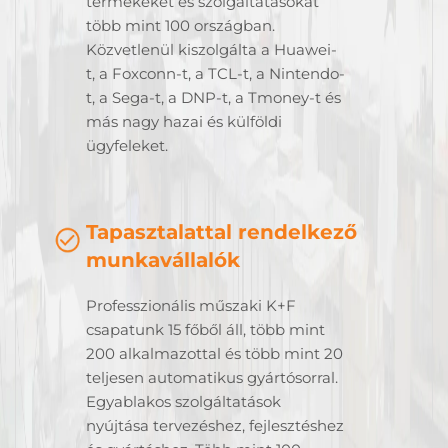
termékeket és szolgáltatásokat
több mint 100 országban.
Közvetlenül kiszolgálta a Huawei-
t, a Foxconn-t, a TCL-t, a Nintendo-
t, a Sega-t, a DNP-t, a Tmoney-t és
más nagy hazai és külföldi
ügyfeleket.
Tapasztalattal rendelkező
munkavállalók
Professzionális műszaki K+F
csapatunk 15 főből áll, több mint
200 alkalmazottal és több mint 20
teljesen automatikus gyártósorral.
Egyablakos szolgáltatások
nyújtása tervezéshez, fejlesztéshez