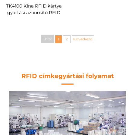
TK4100 Kína RFID kártya
gyártási azonosító RFID
címke érintés nélküli
beléptető RFID
távirányító egyedi
Előző
1
2
Következő
RFID címkegyártási folyamat