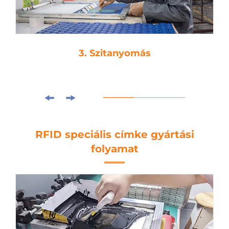
3. Szitanyomás
RFID speciális címke gyártási
folyamat