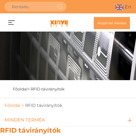
En
Árajánlat kérése
Főoldal>
RFID távirányítók
Főoldal >
RFID távirányítók
MINDEN TERMÉK
RFID távirányítók