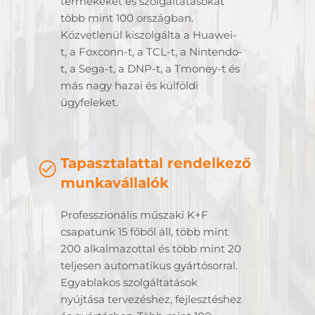
termékeket és szolgáltatásokat
több mint 100 országban.
Közvetlenül kiszolgálta a Huawei-
t, a Foxconn-t, a TCL-t, a Nintendo-
t, a Sega-t, a DNP-t, a Tmoney-t és
más nagy hazai és külföldi
ügyfeleket.
Tapasztalattal rendelkező
munkavállalók
Professzionális műszaki K+F
csapatunk 15 főből áll, több mint
200 alkalmazottal és több mint 20
teljesen automatikus gyártósorral.
Egyablakos szolgáltatások
nyújtása tervezéshez, fejlesztéshez