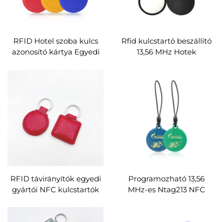
RFID Hotel szoba kulcs
Rfid kulcstartó beszállító
azonosító kártya Egyedi
13,56 MHz Hotek
LF ABS vízálló kulcstartó
kulcskártya Mifare 1K Rfid
Em4350 Tk4100 T5577
kulcstartók egyedi
125Khz RFID kulcstartó
RFID távirányítók egyedi
Programozható 13,56
gyártói NFC kulcstartók
MHz-es Ntag213 NFC
F08 chip a beléptetéshez
epoxi kulcstartó RFID
beléptető kulcstartó