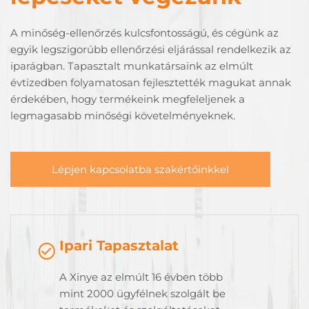
A minőség-ellenőrzés kulcsfontosságú, és cégünk az
egyik legszigorúbb ellenőrzési eljárással rendelkezik az
iparágban. Tapasztalt munkatársaink az elmúlt
évtizedben folyamatosan fejlesztették magukat annak
érdekében, hogy termékeink megfeleljenek a
legmagasabb minőségi követelményeknek.
Lépjen kapcsolatba szakértőinkkel
Ipari Tapasztalat
A Xinye az elmúlt 16 évben több
mint 2000 ügyfélnek szolgált be