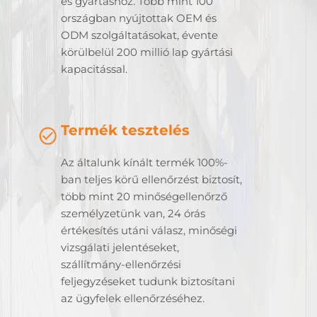
és gyártáshoz. Több mint 100
országban nyújtottak OEM és
ODM szolgáltatásokat, évente
körülbelül 200 millió lap gyártási
kapacitással.
Termék tesztelés
Az általunk kínált termék 100%-
ban teljes körű ellenőrzést biztosít,
több mint 20 minőségellenőrző
személyzetünk van, 24 órás
értékesítés utáni válasz, minőségi
vizsgálati jelentéseket,
szállítmány-ellenőrzési
feljegyzéseket tudunk biztosítani
az ügyfelek ellenőrzéséhez.