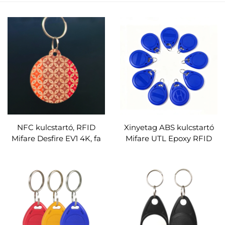
NFC kulcstartó, RFID
Xinyetag ABS kulcstartó
Mifare Desfire EV1 4K, fa
Mifare UTL Epoxy RFID
RFID kulcstartó beszállító
kulcstartó érintésmentes
belépéshez