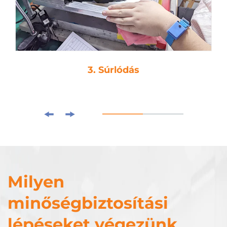
3. Súrlódás
Milyen
minőségbiztosítási
lépéseket végezünk