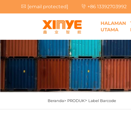
[email protected]
+86 13392703992
HALAMAN
UTAMA
>
Beranda>
PRODUK
Label Barcode