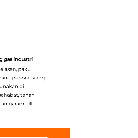
 gas industri
lasan, paku 
akang perekat yang 
gunakan di 
ahabat, tahan 
an garam, dll. 