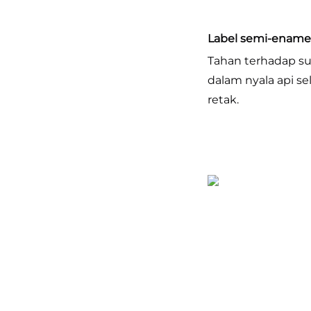
Label semi-enamel
Tahan terhadap su
dalam nyala api se
retak. 