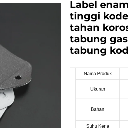
Label enam
tinggi kod
tahan koro
tabung gas
tabung ko
Nama Produk
Ukuran
Bahan
Suhu Kerja