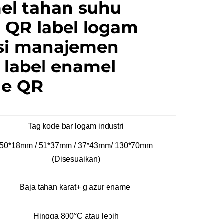
el tahan suhu
e QR label logam
si manajemen
 label enamel
de QR
Tag kode bar logam industri
50*18mm
/ 51*37mm /
37*43mm/ 130*70mm
(Disesuaikan)
Baja tahan karat+
glazur enamel
Hingga 800°C atau lebih