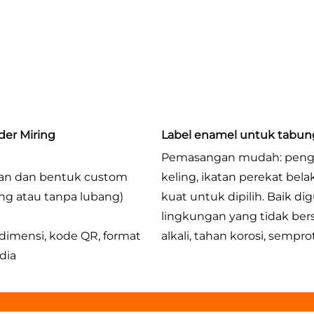
der Miring
Label enamel untuk tabung
Pemasangan mudah: penge
an dan bentuk custom 
keling, ikatan perekat bel
ng atau tanpa lubang) 
kuat untuk dipilih. Baik di
lingkungan yang tidak bers
dimensi, kode QR, format 
alkali, tahan korosi, semprot
dia 