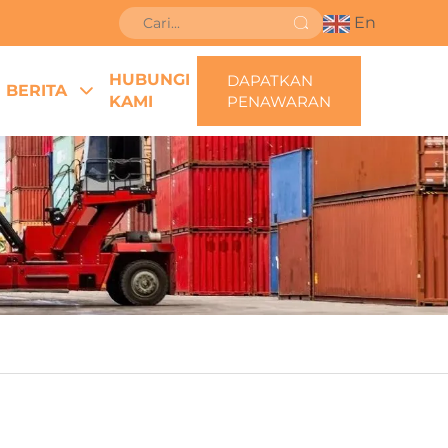
En
HUBUNGI
DAPATKAN
BERITA
KAMI
PENAWARAN