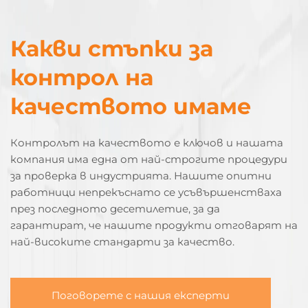
Какви стъпки за
контрол на
качеството имаме
Контролът на качеството е ключов и нашата
компания има една от най-строгите процедури
за проверка в индустрията. Нашите опитни
работници непрекъснато се усъвършенстваха
през последното десетилетие, за да
гарантират, че нашите продукти отговарят на
най-високите стандарти за качество.
Поговорете с нашия експерти