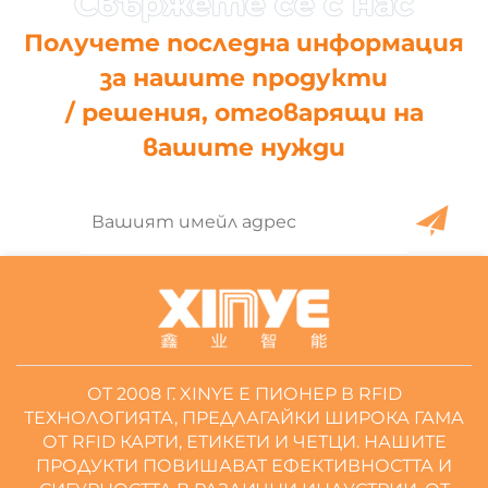
Получете последна информация
за нашите продукти
/ решения, отговарящи на
вашите нужди
ОТ 2008 Г. XINYE Е ПИОНЕР В RFID
ТЕХНОЛОГИЯТА, ПРЕДЛАГАЙКИ ШИРОКА ГАМА
ОТ RFID КАРТИ, ЕТИКЕТИ И ЧЕТЦИ. НАШИТЕ
ПРОДУКТИ ПОВИШАВАТ ЕФЕКТИВНОСТТА И