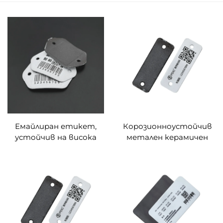
Емайлиран етикет,
Корозионноустойчив
устойчив на висока
метален керамичен
температура QR код,
цилиндричен етикет с
метален етикет,
бифел, метален кожен
устойчив на корозия
етикет, подходящ за
газов цилиндър,
мобилно управление на
управление на
споделяните
емайлиран етикет,
велосипеди
цилиндър QR код