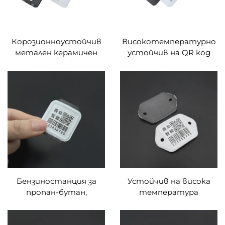
Корозионноустойчив
Високотемпературно
метален керамичен
устойчив на QR код
цилиндричен етикет с
метален етикет с
бифел, метален кожен
корозионно устойчив
етикет, подходящ за
емайлов етикет
мобилно управление на
цилиндър за
споделяните
проследяване на
велосипеди
самоличността на
батерията
Бензиностанция за
Устойчив на висока
пропан-бутан,
температура
постоянни етикети с
металокерамичен
баркод, проследяване
газов цилиндър