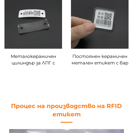
на газови бутилки,
етикети с баркод
полуемайлиран
емайл етикет за
етикет, QR код,
проследяване на газови
етикети за
бутилки LPG
проследяване на
бутилки
Металокерамичен
Постоянен керамичен
цилиндър за ЛПГ с
метален етикет с бар
баркод, етикет/таг за
код Устойчивост на
проследяване на
висока температура
етикета, цилиндър с
за проследяване на
баркод
бутилки с пропан-
бутан
Процес на производство на RFID
етикет