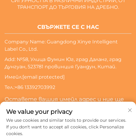
СИГУРНОСТТА В РАЗЛИЧНИ ИНДУСТРИИ, ОТ
ТРАНСПОРТ ДО ТЪРГОВИЯ НА ДРЕБНО.
СВЪРЖЕТЕ СЕ С НАС
Company Name: Guangdong Xinye Intelligent
Label Co., Ltd.
Add: №58, Улица Фумин Юг, град Даланг, град
Дунгуан, 523781 провинция Гуандун, Китай.
Имейл:
[email protected]
Тел.:
+86 13392703992
Оставете вашия имейл адрес и ние ще
се свържем с вас
We value your privacy
We use cookies and similar tools to provide our services.
Абонирайте Се
If you don't want to accept all cookies, click Personalize
cookies.