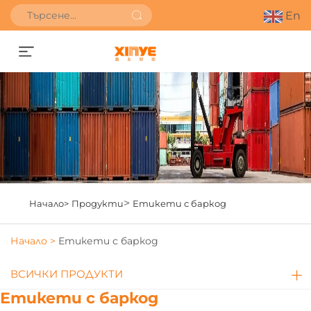
En
Получете оферта
>
Начало>
Продукти
Етикети с баркод
Начало >
Етикети с баркод
ВСИЧКИ ПРОДУКТИ
Етикети с баркод