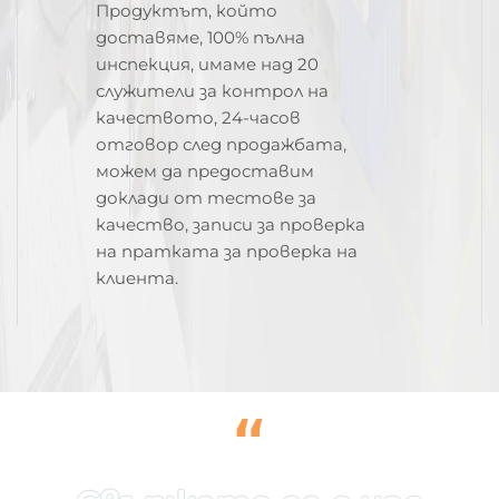
Продуктът, който
доставяме, 100% пълна
инспекция, имаме над 20
служители за контрол на
качеството, 24-часов
отговор след продажбата,
можем да предоставим
доклади от тестове за
качество, записи за проверка
на пратката за проверка на
клиента.
“