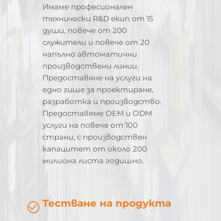
Имаме професионален
технически R&D екип от 15
души, повече от 200
служители и повече от 20
напълно автоматични
производствени линии.
Предоставяне на услуги на
едно гише за проектиране,
разработка и производство.
Предоставяме OEM и ODM
услуги на повече от 100
страни, с производствен
капацитет от около 200
милиона листа годишно.
Тестване на продукта