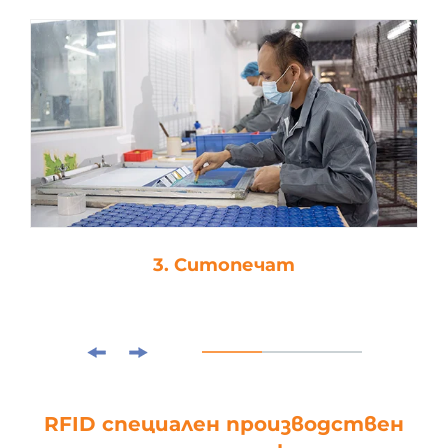
4. Ламиниране
RFID специален производствен