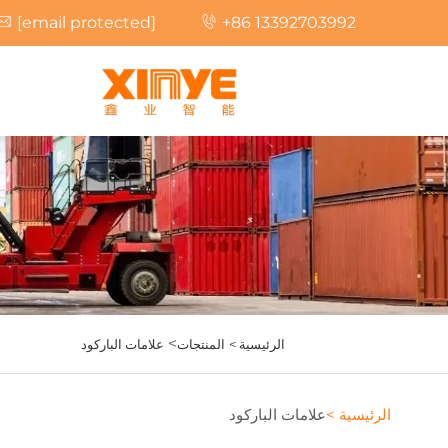
[email protected]
+86 13392703992
>
الرئيسية >
المنتجات
علامات الباركود
الرئيسية >
علامات الباركود