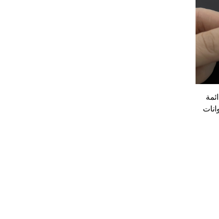
ائمة
انات