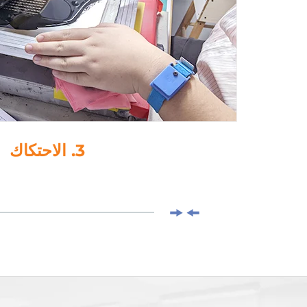
4. لصق-قطرة