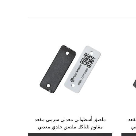
قعد
ملصق أسطواني معدني سرمي مقعد
ني
مقاوم للتآكل ملصق جلدي معدني
كة
مناسب لإدارة الدراجات المشتركة