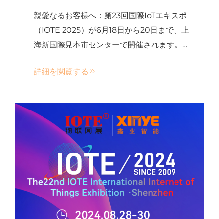
公司に出展します。
親愛なるお客様へ：第23回国際IoTエキスポ
（IOTE 2025）が6月18日から20日まで、上
海新国際見本市センターで開催されます。
本展示会では、上流および下流の技術やア
詳細を閲覧する
プリケーションソリューションに焦点を当
てて展示されます...