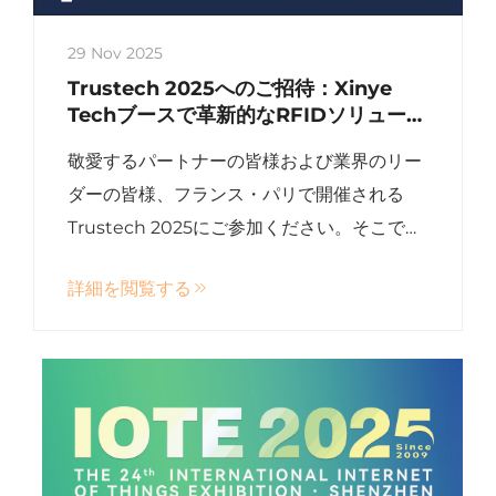
29 Nov 2025
Trustech 2025へのご招待：Xinye
Techブースで革新的なRFIDソリューシ
ョンを発見してください！
敬愛するパートナーの皆様および業界のリー
ダーの皆様、フランス・パリで開催される
Trustech 2025にご参加ください。そこでは
革新が機会と出会います。最先端のスマート
詳細を閲覧する
カードおよびRFIDタグの主要サプライヤー
として、X...