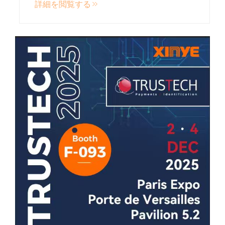
詳細を閲覧する
ました。しかし、従来のメタルカードは金
属特有の性質による制約が常にありました...