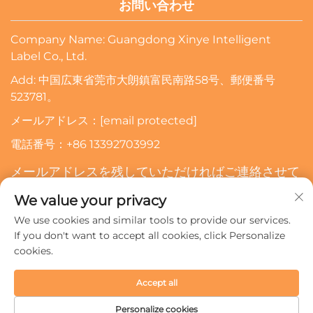
お問い合わせ
Company Name: Guangdong Xinye Intelligent
Label Co., Ltd.
Add: 中国広東省莞市大朗鎮富民南路58号、郵便番号
523781。
メールアドレス：
[email protected]
電話番号：
+86 13392703992
メールアドレスを残していただければご連絡させて
いただきます
We value your privacy
We use cookies and similar tools to provide our services.
購読する
If you don't want to accept all cookies, click Personalize
cookies.
著作権 © 2024 広東新業インテリジェントラベル有限公司。すべ
Accept all
ての権利は留保されます。
プライバシーポリシー
Personalize cookies