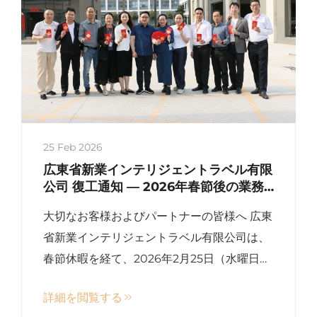
25 Feb 2026
広東省新業インテリジェントラベル有限
公司 復工通知 ― 2026年春節後の業務
再開
大切なお客様およびパートナーの皆様へ 広東
省新業インテリジェントラベル有限公司は、
春節休暇を経て、2026年2月25日（水曜日）
より正式に業務を再開いたしました。新業
詳細を閲覧する
RFID社は、社員・お客様・すべての関係者