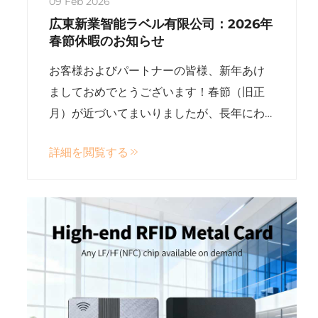
09 Feb 2026
広東新業智能ラベル有限公司：2026年
春節休暇のお知らせ
お客様およびパートナーの皆様、新年あけ
ましておめでとうございます！春節（旧正
月）が近づいてまいりましたが、長年にわ
たりGuangdong Xinye Intelligent Label
詳細を閲覧する
Co., Ltd.への変わらぬご信頼とご支援に心よ
り感謝申し上げます。弊社のPRによると、
弊社は2020年も引き続きご愛顧を賜ります
ようお願い申し上げます。