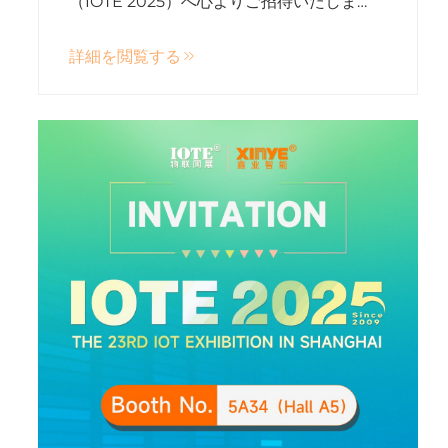
（IOTE 2025）へ心よりご招待いたしま
す。広東欣業インテリジェントラベル株式
詳細を閲覧する
会社は、同イベントにて最先端のRFID製品
ソリューションを展示いたします。イベン
トの詳細は以下の通りです...