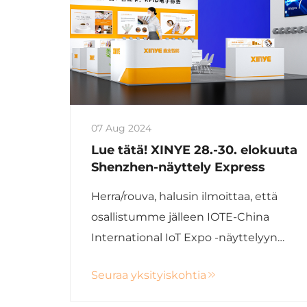
07 Aug 2024
Lue tätä! XINYE 28.-30. elokuuta
Shenzhen-näyttely Express
Herra/rouva, halusin ilmoittaa, että
osallistumme jälleen IOTE-China
International IoT Expo -näyttelyyn
Shenzhenissa tässä kuussa.
Seuraa yksityiskohtia
Kehotamme vilpittömästi teitä
osallistumaan tulevaan näyttelyyn ja