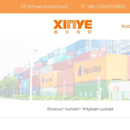
[email protected]
+86 13392703992
Kot
>
Etusivu>
Uutiset
Yrityksen uutiset