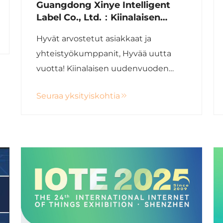
Guangdong Xinye Intelligent
Label Co., Ltd.：Kiinalaisen
uudenvuoden lomailmoitus
Hyvät arvostetut asiakkaat ja
2026
yhteistyökumppanit, Hyvää uutta
vuotta! Kiinalaisen uudenvuoden
(kevätjuhlan) lähestyessä kiitämme
Seuraa yksityiskohtia
vilpittömästi jatkuvasta
luottamuksestanne ja tuestanne
Guangdong Xinye Intelligent Label
Co., Ltd.:tä kohtaan vuosien varrella!
Asiakaspalvelumme mukaan...