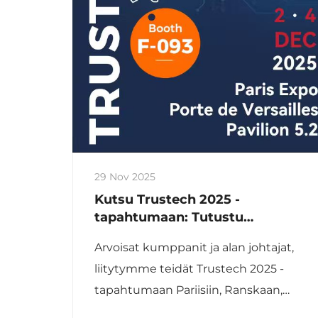
29 Nov 2025
Kutsu Trustech 2025 -
tapahtumaan: Tutustu
innovatiivisiin RFID-ratkaisuihin
Arvoisat kumppanit ja alan johtajat,
Xinye Techin sivustolla!
liitytymme teidät Trustech 2025 -
tapahtumaan Pariisiin, Ranskaan,
jossa innovaatio kohtaa