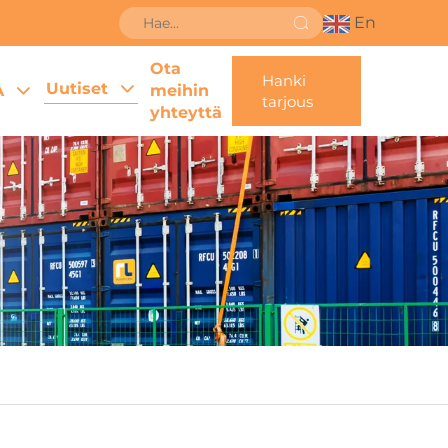
En
Ota
Hanki
Uutiset
A
meihin
tarjous
yhteyttä