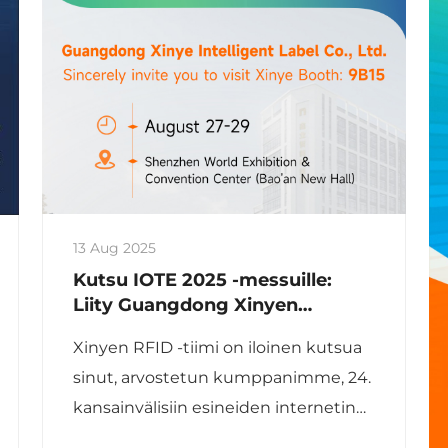
13 Aug 2025
Kutsu IOTE 2025 -messuille:
Liity Guangdong Xinyen
eturintamaan RFID-
Xinyen RFID -tiimi on iloinen kutsua
innovaatioiden saralla
sinut, arvostetun kumppanimme, 24.
kansainvälisiin esineiden internetin
messuihin (IOTE 2025), jossa