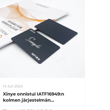
14 Jun 2024
Xinye onnistui IATF16949:n
kolmen järjestelmän
autoteollisuuden