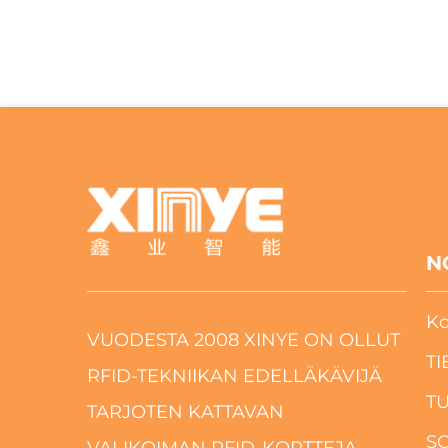
keskustelemaan suoraan ...
N
Ko
VUODESTA 2008 XINYE ON OLLUT
TI
RFID-TEKNIIKAN EDELLÄKÄVIJÄ
T
TARJOTEN KATTAVAN
S
VALIKOIMAN RFID-KORTTEJA,