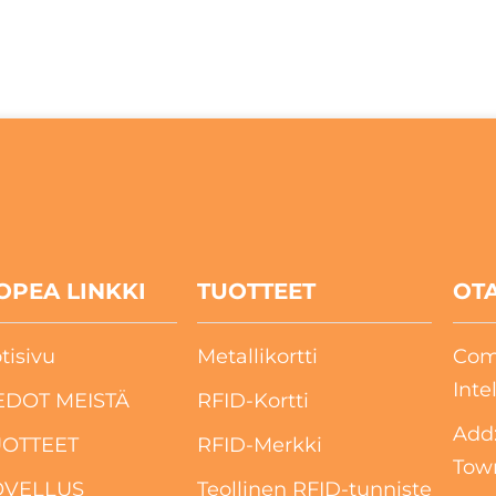
OPEA LINKKI
TUOTTEET
OTA
tisivu
Metallikortti
Com
Inte
EDOT MEISTÄ
RFID-Kortti
Add:
UOTTEET
RFID-Merkki
Tow
OVELLUS
Teollinen RFID-tunniste