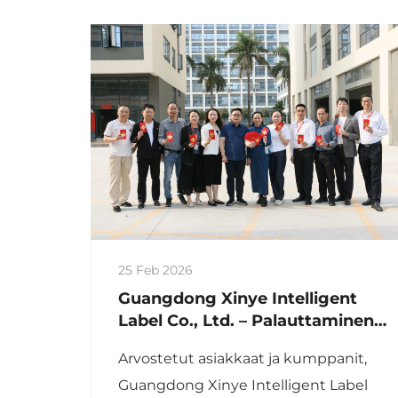
25 Feb 2026
Guangdong Xinye Intelligent
Label Co., Ltd. – Palauttaminen
toimintaan – Takaisin töihin
Arvostetut asiakkaat ja kumppanit,
kiinalaisen uuden vuoden 2026
Guangdong Xinye Intelligent Label
jälkeen