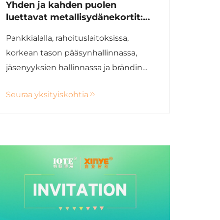
Yhden ja kahden puolen
luettavat metallisydänekortit:
Metallikorttien uusi aika
Pankkialalla, rahoituslaitoksissa,
korkean tason pääsynhallinnassa,
jäsenyyksien hallinnassa ja brändin
mukautuksessa metallikortit ovat
Seuraa yksityiskohtia
pitkään symboloineet arvostusta ja
turvallisuutta. Perinteisiä
metallikortteja on kuitenkin aina
rajoittanut metallin...