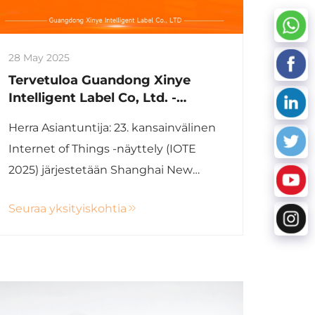
28 May 2025
Tervetuloa Guandong Xinye
Intelligent Label Co, Ltd. -
standille IOTE-näyttelyyn
Herra Asiantuntija: 23. kansainvälinen
Shanghaiin kaupungissa
Internet of Things -näyttely (IOTE
2025) järjestetään Shanghai New
International Expo Centre -
Seuraa yksityiskohtia
tapahtumakeskuksessa 18.–20.
kesäkuuta. Tämän näyttelyn
keskipiste on ylä- ja
alaviestinteknologioiden sekä
sovellusratkaisujen esittely...