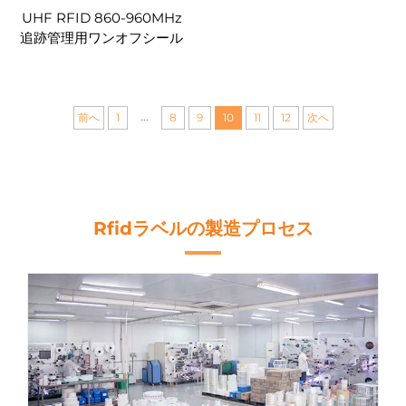
UHF RFID 860-960MHz
追跡管理用ワンオフシール
ケーブルタグ
...
前へ
1
8
9
10
11
12
次へ
Rfidラベルの製造プロセス