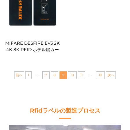
MIFARE DESFIRE EV3 2K
4K 8K RFID ホテル鍵カー
ド アクセスコントロール 印
刷可能 無地 黒 PVC カード
グロッシー マット
13.56mhz
...
...
前へ
1
7
8
9
10
11
18
次へ
Rfidラベルの製造プロセス