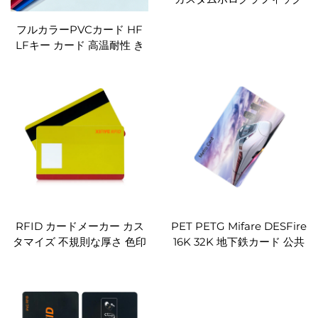
デザインRFIDカード NFC
フルカラーPVCカード HF
レーザー刻印対応
LFキー カード 高温耐性 き
ずに強い RFIDホテルドアア
クセス用
RFID カードメーカー カス
PET PETG Mifare DESFire
タマイズ 不規則な厚さ 色印
16K 32K 地下鉄カード 公共
刷 光沢ホログラム OVI
交通機関用
RFID カード 校内学生用