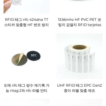
RFID 태그 nfc 424dna TT
13.56mhz HF PVC PET 코
스티커 맞춤형 HF 변조 방지
팅지 감열지 RFID tarjetas
위조 방지 라벨 제품 추적용
nfc ntag215 스티커 맞춤 공
장
도매 nfc 태그 방수 재기록 가
UHF RFID 태그 EPC Gen2
능 ntag 216 nfc 라벨 안티
종이 라벨 맞춤 제조
메탈 에폭시 태그 소셜 미디
어용