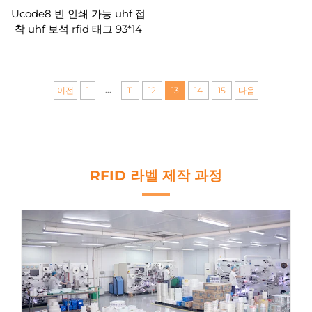
Ucode8 빈 인쇄 가능 uhf 접
착 uhf 보석 rfid 태그 93*14
mm
...
이전
1
11
12
13
14
15
다음
RFID 라벨 제작 과정