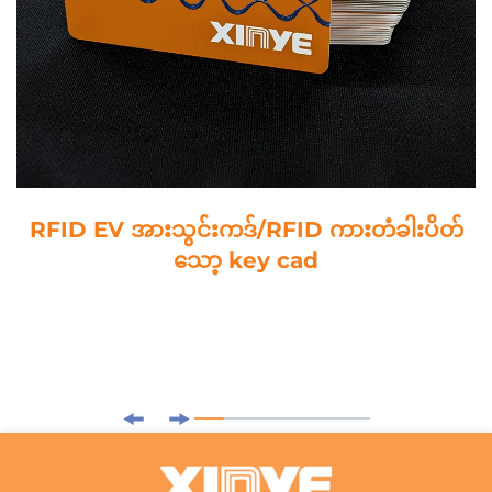
RFID EV အားသွင်းကဒ်/RFID ကားတံခါးပိတ်
သော့ key cad