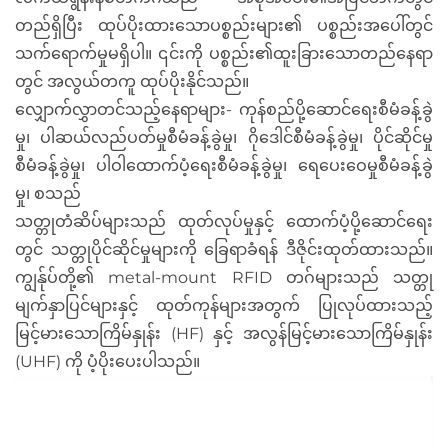
တည်ရှိပြီး ထုပ်ပိုးထားသောပစ္စည်းများ၏ ပစ္စည်းအပေါ်တွင်
သက်ရောက်မှုမရှိပါ။ ၎င်းကို ပစ္စည်း၏ထူးခြားသောတည်နေရာ
တွင် အလွယ်တကူ ထုပ်ပိုးနိုင်သည်။
လျှောက်လွှာတင်သည့်နေရာများ- ကုန်စည်ပို့ဆောင်ရေးစီမံခန့်ခွဲ
မှု၊ ပါဆယ်လည်ပတ်မှုစီမံခန့်ခွဲမှု၊ ဂိုဒေါင်စီမံခန့်ခွဲမှု၊ ပိုင်ဆိုင်မှု
စီမံခန့်ခွဲမှု၊ ပါဝါထောက်ပံ့ရေးစီမံခန့်ခွဲမှု၊ ရေပေးဝေမှုစီမံခန့်ခွဲ
မှု၊ စသည်
သတ္တုတံဆိပ်များသည် ထုတ်လုပ်မှုနှင့် ထောက်ပံ့ပို့ဆောင်ရေး
တွင် သတ္တုပိုင်ဆိုင်မှုများကို ခြေရာခံရန် ဒီဇိုင်းထုတ်ထားသည်။
ကျွန်ုပ်တို့၏ metal-mount RFID တဂ်များသည် သတ္တု
မျက်နှာပြင်များနှင့် ထုတ်ကုန်များအတွက် ပြုလုပ်ထားသည့်
မြင့်မားသောကြိမ်နှုန်း (HF) နှင့် အလွန်မြင့်မားသောကြိမ်နှုန်း
(UHF) ကို ပံ့ပိုးပေးပါသည်။