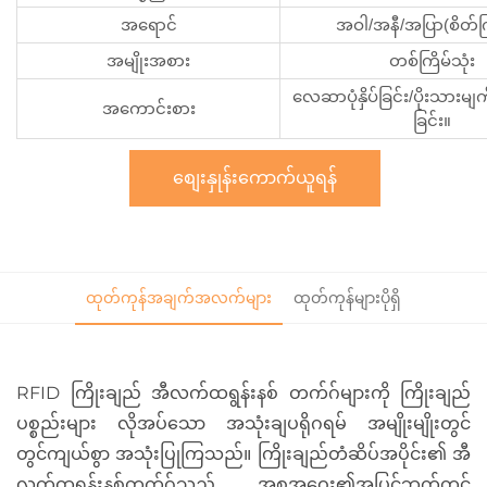
အရောင်
အဝါ/အနီ/အပြာ(စိတ်က
အမျိုးအစား
တစ်ကြိမ်သုံး
လေဆာပုံနှိပ်ခြင်း/ပိုးသားမျက်နှ
အကောင်းစား
ခြင်း။
စျေးနှုန်းကောက်ယူရန်
ထုတ်ကုန်အချက်အလက်များ
ထုတ်ကုန်များပိုရှိ
RFID ကြိုးချည် အီလက်ထရွန်းနစ် တက်ဂ်များကို ကြိုးချည်
ပစ္စည်းများ လိုအပ်သော အသုံးချပရိုဂရမ် အမျိုးမျိုးတွင်
တွင်ကျယ်စွာ အသုံးပြုကြသည်။ ကြိုးချည်တံဆိပ်အပိုင်း၏ အီ
လက်ထရွန်းနစ်တက်ဂ်သည် အစုအဝေး၏အပြင်ဘက်တွင်