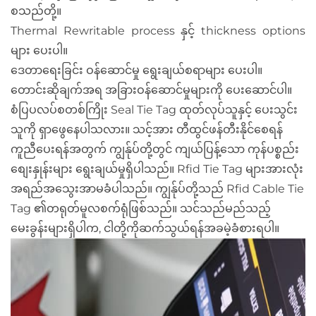
စသည်တို့။
Thermal Rewritable process နှင့် thickness options
များ ပေးပါ။
ဒေတာရေးခြင်း ဝန်ဆောင်မှု ရွေးချယ်စရာများ ပေးပါ။
တောင်းဆိုချက်အရ အခြားဝန်ဆောင်မှုများကို ပေးဆောင်ပါ။
စံပြပလပ်စတစ်ကြိုး Seal Tie Tag ထုတ်လုပ်သူနှင့် ပေးသွင်း
သူကို ရှာဖွေနေပါသလား။ သင့်အား တီထွင်ဖန်တီးနိုင်စေရန်
ကူညီပေးရန်အတွက် ကျွန်ုပ်တို့တွင် ကျယ်ပြန့်သော ကုန်ပစ္စည်း
စျေးနှုန်းများ ရွေးချယ်မှုရှိပါသည်။ Rfid Tie Tag များအားလုံး
အရည်အသွေးအာမခံပါသည်။ ကျွန်ုပ်တို့သည် Rfid Cable Tie
Tag ၏တရုတ်မူလစက်ရုံဖြစ်သည်။ သင်သည်မည်သည့်
မေးခွန်းများရှိပါက, ငါတို့ကိုဆက်သွယ်ရန်အခမဲ့ခံစားရပါ။