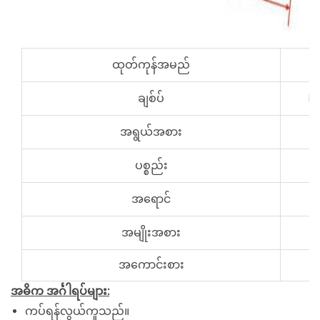
ထုတ်ကုန်အမည်
ချစ်ပ်
Nt
အရွယ်အစား
ပစ္စည်း
အရောင်
အမျိုးအစား
အကောင်းစား
အဓိက အင်္ဂါရပ်များ:
ကပ်ရန်လွယ်ကူသည်။