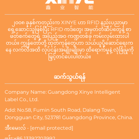
၂၀၀၈ ခုနှစ်ကတည်းက XINYE ဟာ RFID နည်းပညာမှာ
ရှေ့ဆောင်သူဖြစ်ပြီး RFID ကဒ်တွေ၊ အမှတ်တံဆိပ်တွေနဲ့ စာ
ဖတ်စက်တွေရဲ့ အပြည့်အဝ ကဏ္ဍတစ်ခု ကမ်းလှမ်းထားပါ
တယ်။ ကျွန်တော်တို့ ထုတ်ကုန်တွေဟာ သယ်ယူပို့ဆောင်ရေးက
နေ လက်လီအထိ လုပ်ငန်းအမျိုးမျိုးမှာ ထိရောက်မှုနဲ့ လုံခြုံမှုကို
မြှင့်တင်ပေးပါတယ်။
ဆက်သွယ်ရန်
Company Name: Guangdong Xinye Intelligent
Label Co., Ltd.
Add: No.58, Fumin South Road, Dalang Town,
Dongguan City, 523781 Guangdong Province, China.
အီးမေးလ် -
[email protected]
ဖုန်း:
+86 13392703992