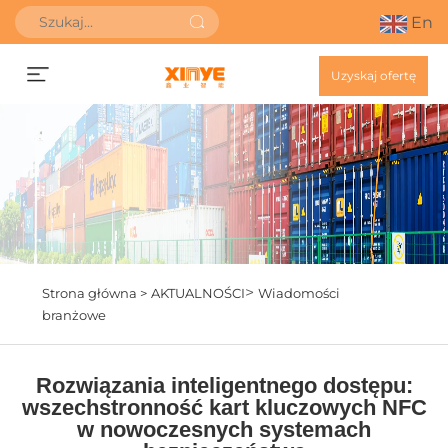
En
Uzyskaj ofertę
>
Strona główna >
AKTUALNOŚCI
Wiadomości
branżowe
Rozwiązania inteligentnego dostępu:
wszechstronność kart kluczowych NFC
w nowoczesnych systemach