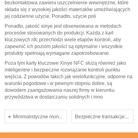
bezkontaktowa zawiera uszczelnienie wewnętrzne, które
składa się z wysokiej jakości materiałów umożliwiających
jej codzienne użycie. Ponadto, użycie poli
Ponadto, jakość xinye jest obserwowana w metodach
procesów stosowanych do produkcji. Każda z kart
kluczowych nfc przechodzi wiele etapów kontroli, aby
zapewnić ich poziom jakości są optymalne i wszystkie
produkty spełniają wymagane zapotrzebowanie.
Poza tym karty kluczowe Xinye NFC służą również jako
inteligentne i bezpieczne rozwiązanie kontroli punktu
wejścia. Z powodów takich jak wielofunkcyjne, odporne na
warunki pogodowe i w pewnym stopniu dobre, są
dowodem zaangażowania naszej firmy w kierunku
przywództwa w dostarczaniu solidnych i inno
Bezpieczne transakcje: rola kart RFID w zwiększaniu bezpieczeństwa płatności
Minimalistyczne monitorowanie: małe etykiety RFID dla efektywnego śledzenia aktywów