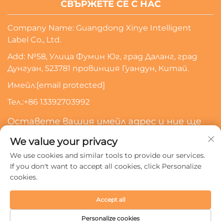
СВЪРЖЕТЕ СЕ С НАС
Company Name: Guangdong Xinye Intelligent
Label Co., Ltd.
Add: №58, Улица Фумин Юг, град Даланг, град
Дунгуан, 523781 провинция Гуандун, Китай.
Имейл:
[email protected]
Тел.:
+86 13392703992
Оставете вашия имейл адрес и ние ще
се свържем с вас
We value your privacy
We use cookies and similar tools to provide our services.
Абонирайте Се
If you don't want to accept all cookies, click Personalize
cookies.
Всички права запазени © 2024 Guangdong Xinye
Accept all
Intelligent Label Co., Ltd.
Политика за поверителност
Personalize cookies