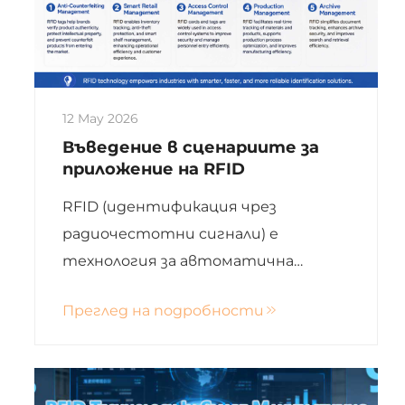
12 May 2026
Въведение в сценариите за
приложение на RFID
RFID (идентификация чрез
радиочестотни сигнали) е
технология за автоматична
идентификация без контакт,
Преглед на подробности
която използва радиосигнали за
автоматично разпознаване на
целеви обекти и получаване на
свързани данни. Процесът на