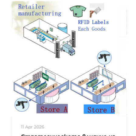
разработена от Philips и Sony, NFC е
безконтактна идентификационна и
свързваща технология, която
позволява краткоразмерна безжична
връзка...
11 Apr 2026