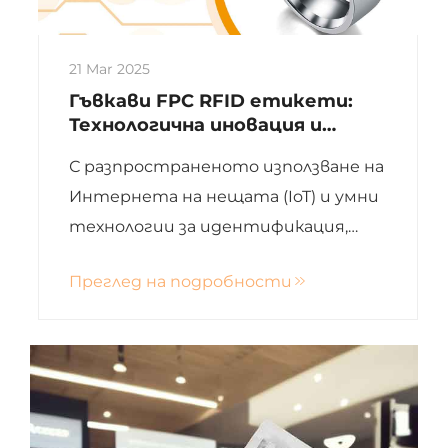
21 Mar 2025
Гъвкави FPC RFID етикети:
Технологична иновация и
персонализирани приложения в
С разпространеното използване на
различни индустрии
Интернета на нещата (IoT) и умни
технологии за идентификация,
RFID етикетите са станали
Преглед на подробности
критични в области като
управление на артикули и
проследяване против
фалшифициране. FPC (гъвкави
печатни платки) електронни т...