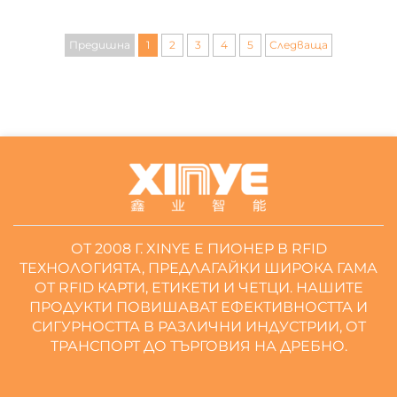
Научете как да изберете
Предишна
1
2
3
4
5
Следваща
подходящите RFID стикери за
различни среди и най-добрите
практики за прилагане за
безпроблемна интеграция.
ОТ 2008 Г. XINYE Е ПИОНЕР В RFID
ТЕХНОЛОГИЯТА, ПРЕДЛАГАЙКИ ШИРОКА ГАМА
ОТ RFID КАРТИ, ЕТИКЕТИ И ЧЕТЦИ. НАШИТЕ
ПРОДУКТИ ПОВИШАВАТ ЕФЕКТИВНОСТТА И
СИГУРНОСТТА В РАЗЛИЧНИ ИНДУСТРИИ, ОТ
ТРАНСПОРТ ДО ТЪРГОВИЯ НА ДРЕБНО.