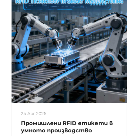
идентификация не изисква ръчно
вмешателство и може да се
извършва...
24 Apr 2026
Промишлени RFID етикети в
умното производство