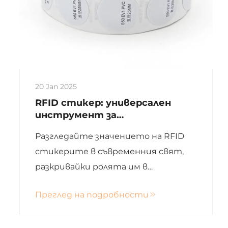
20 Jan 2025
RFID стикер: универсален
инструмент за
инвентаризация и маркиране
Разгледайте значението на RFID
стикерите в съвременния свят,
разкривайки ролята им в
подобряването на контрола на
Преглед на подробности
запасите, приложенията в
различни индустрии и плюсовете и
минусите от тяхното използване.