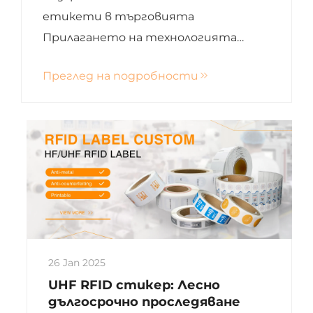
етикети в търговията
Прилагането на технологията
Radio Frequency Identification (RFID) в
Преглед на подробности
търговията започва още през 2000
г., когато Walmart използва първите
етикети в управлението на
веригата на доставки. Това бележи
началото на...
26 Jan 2025
UHF RFID стикер: Лесно
дългосрочно проследяване