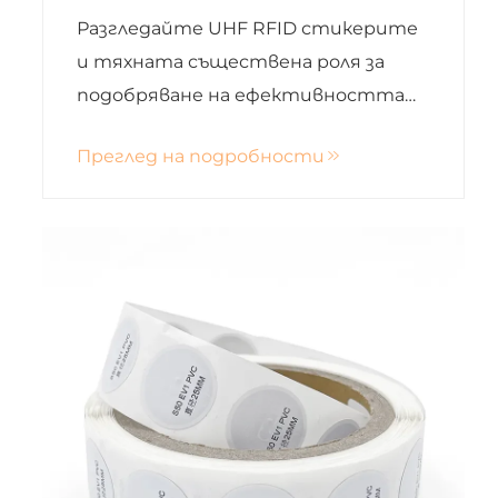
Разгледайте UHF RFID стикерите
и тяхната съществена роля за
подобряване на ефективността
на веригата за доставки,
Преглед на подробности
логистиката и управлението на
активи с безжично предаване на
данни.