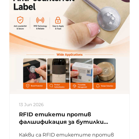
13 Jun 2026
RFID етикети против
фалшификация за бутилки
вино: интелигентни решения
Какви са RFID етикетите против
за аутентификация и