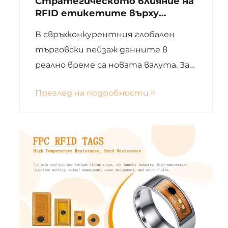
Стратегическото влияние на
RFID етикетите върху
прозрачността на веригата
В свръхконкурентния глобален
за доставки и операциите в
магазина
търговски пейзаж данните в
реално време са новата валута. За
интеграторите на IoT системи и
Преглед на подробности
глобалните брандове RFID
(радиочестотна идентификация)
се е превърнала от „люксова
технология“ в основна
необходимост. Тази статия
изследва...