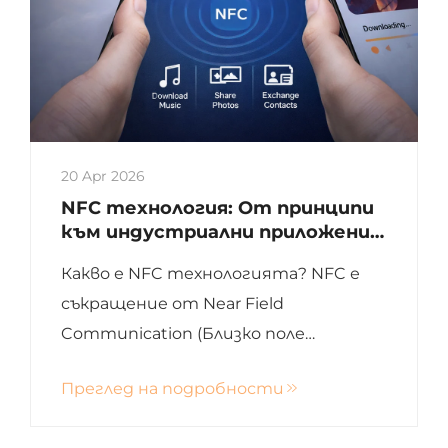
20 Apr 2026
NFC технология: От принципи
към индустриални приложения,
подпомагаща цифровата
Какво е NFC технологията? NFC е
трансформация на
предприятията
съкращение от Near Field
Communication (Близко поле
комуникация) — безжична
Преглед на подробности
комуникационна технология за
кратки разстояния. Съвместно