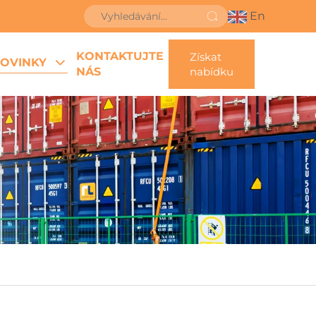
En
KONTAKTUJTE
Získat
OVINKY
NÁS
nabídku