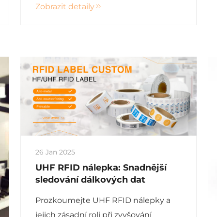
Zobrazit detaily
globální značky se technologie RFID
(radiofrekvenční identifikace)
vyvinula z „luxusní technologie“ na
základní nutnost. Tento článek
zkoumá...
26 Jan 2025
UHF RFID nálepka: Snadnější
sledování dálkových dat
Prozkoumejte UHF RFID nálepky a
jejich zásadní roli při zvyšování