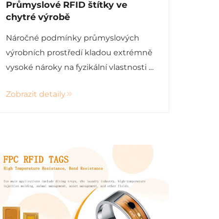
Průmyslové RFID štítky ve
chytré výrobě
Náročné podmínky průmyslových
výrobních prostředí kladou extrémně
vysoké nároky na fyzikální vlastnosti a
spolehlivost RFID štítků. Na rozdíl od
Zobrazit detaily
RFID štítků určených pro
spotřebitelské nebo logistické účely
musí průmyslové RFID štítky
zachovávat stabilní r...