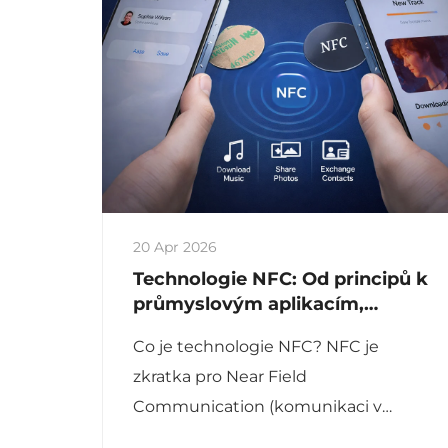
20 Apr 2026
Technologie NFC: Od principů k
průmyslovým aplikacím,
podpora digitální transformace
Co je technologie NFC? NFC je
podniků
zkratka pro Near Field
Communication (komunikaci v
blízkém poli), krátkodosahovou