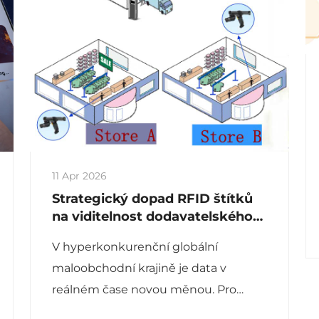
11 Apr 2026
Strategický dopad RFID štítků
na viditelnost dodavatelského
řetězce a provoz v obchodě
V hyperkonkurenční globální
maloobchodní krajině je data v
reálném čase novou měnou. Pro
integrační firmy IoT systémů i