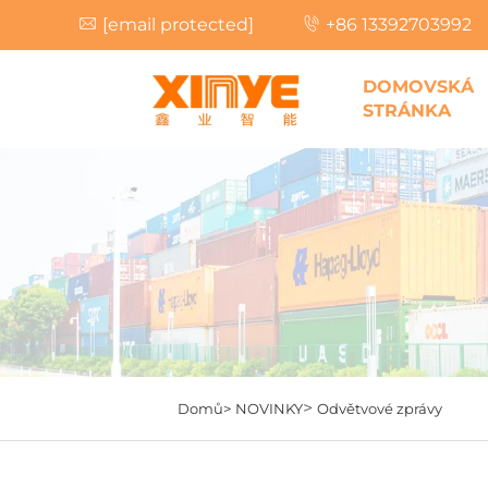
[email protected]
+86 13392703992
DOMOVSKÁ
STRÁNKA
>
Domů>
NOVINKY
Odvětvové zprávy