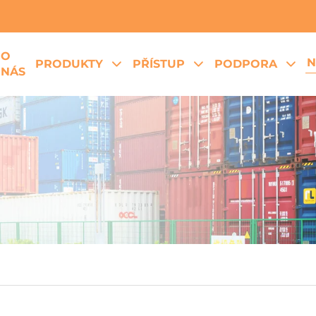
O
N
PRODUKTY
PŘÍSTUP
PODPORA
NÁS