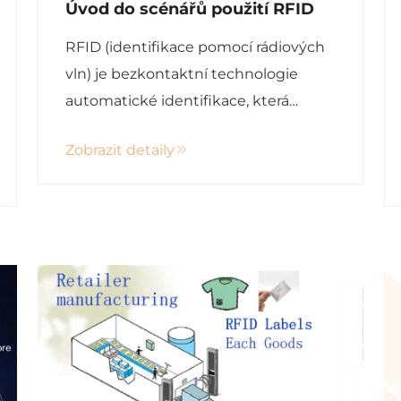
Úvod do scénářů použití RFID
RFID (identifikace pomocí rádiových
vln) je bezkontaktní technologie
automatické identifikace, která
využívá rádiové signály k automatické
Zobrazit detaily
identifikaci cílových objektů a získání
souvisejících dat. Proces identifikace
nevyžaduje ruční zásah a může...