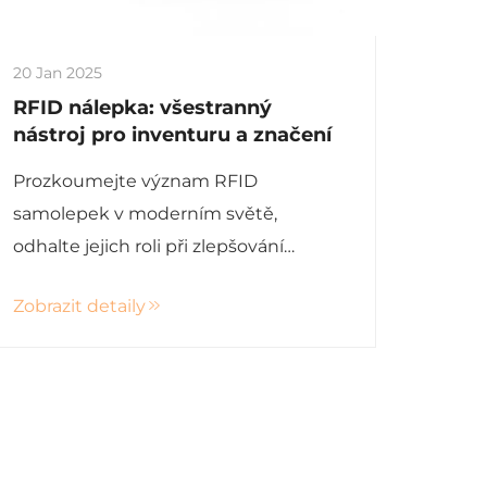
20 Jan 2025
RFID nálepka: všestranný
nástroj pro inventuru a značení
Prozkoumejte význam RFID
samolepek v moderním světě,
odhalte jejich roli při zlepšování
kontroly zásob, aplikace v různých
Zobrazit detaily
odvětvích a výhody a nevýhody jejich
použití. Zjistěte, jak vybrat správné
RFID samolepky pro různá prostředí a
nejlepší postupy implementace pro
bezproblémovou integraci.