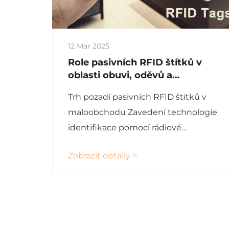
12 Mar 2025
Role pasivních RFID štítků v
oblasti obuvi, oděvů a
maloobchodu
Trh pozadí pasivních RFID štítků v
maloobchodu Zavedení technologie
identifikace pomocí rádiové
frekvence (RFID) v maloobchodě
Zobrazit detaily
začalo již v roce 2000, když
společnost Walmart první použila
tuto technologii ve správě
dodavatelského řetězce. Tím začal...