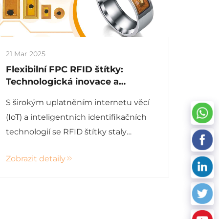
21 Mar 2025
Flexibilní FPC RFID štítky:
Technologická inovace a
přizpůsobivé aplikace v různých
S širokým uplatněním internetu věcí
odvětvích
(IoT) a inteligentních identifikačních
technologií se RFID štítky staly
klíčovými v oblastech jako je správa
Zobrazit detaily
položek a sledování proti padělání.
FPC (Flexibilní tištěný obvod)
elektronické t...