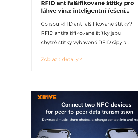
RFID antifalšifikované štítky pro
láhve vína: inteligentní řešení
pro ověřování a sledovatelnost
Co jsou RFID antifalšifikované štítky?
RFID antifalšifikované štítky jsou
chytré štítky vybavené RFID čipy a
anténami. Každý štítek obsahuje
Zobrazit detaily
jedinečné identifikační číslo, které
nelze snadno duplikovat. Při
připevnění na láhve vína tyto štítky...