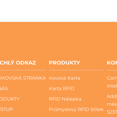
CHLÝ ODKAZ
PRODUKTY
KO
MOVSKÁ STRÁNKA
Kovová Karta
Com
Inte
NÁS
Karta RFID
Add:
ODUKTY
RFID Nálepka
měs
ÍSTUP
Průmyslový RFID štítek
5237