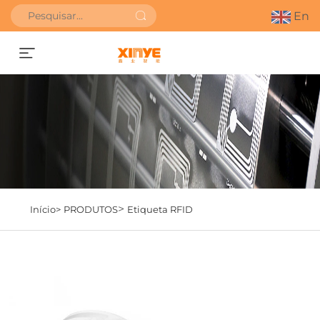
En
SOLICITAR ORÇAMENTO
>
Início>
PRODUTOS
Etiqueta RFID