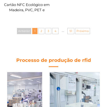
Cartão NFC Ecológico em
Madeira, PVC, PET e
Papel Revestido, 13,56
MHz, Cartão RFID
Inteligente para Hotel
com Tecnologia MIFARE
...
Anterior
1
2
3
4
51
Próximo
Classic 1K, Personalizável
Processo de produção de rfid