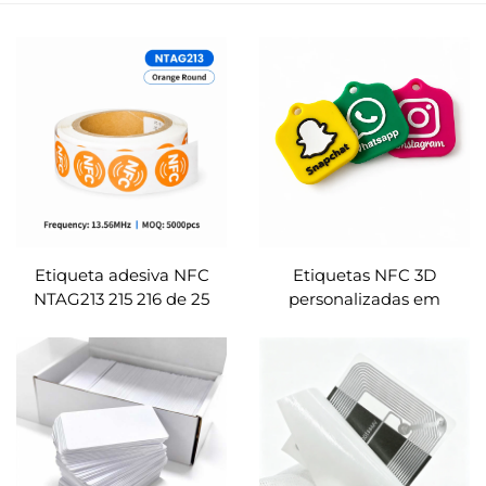
Etiqueta adesiva NFC
Etiquetas NFC 3D
NTAG213 215 216 de 25
personalizadas em
mm com cola de
silicone para mídias
segurança VOID,
sociais – Ntag213, Ntag215,
compatível com
Ntag216 com logotipo
ISO14443A, para selo de
impresso para avaliações
garantia RFID,
no Google, Instagram e
personalizável
TikTok