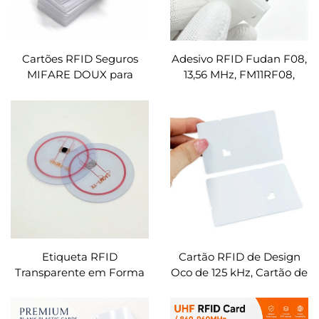
Cartões RFID Seguros
Adesivo RFID Fudan F08,
MIFARE DOUX para
13,56 MHz, FM11RF08,
Recarga de VE, Cartão de
Inlay NFC, Etiquetas RFID
Chave Digital NFC para
ISO14443A Antimetálicas,
OCPP/OPCI
Formato Quadrado
Etiqueta RFID
Cartão RFID de Design
Transparente em Forma
Oco de 125 kHz, Cartão de
de Moeda, Token RFID
Entrada Removível em
Transparente, Etiqueta
PVC, Cartão de Admissão