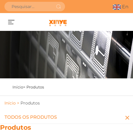
En
Obter orçamento
Início>
Produtos
Início >
Produtos
TODOS OS PRODUTOS
Produtos