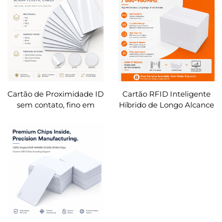
RFID Discoidal
NFC para Eventos,
Transparente, Etiqueta
Concertos e Festivais
RFID em PVC
Personalizada
Cartão de Proximidade ID
Cartão RFID Inteligente
sem contato, fino em
Híbrido de Longo Alcance
PVC, 125 kHz, regravável,
ISO18000-6C UHF EPC
cartão de acesso RFID
Gen2 e de Dupla
T5577 para
Frequência HF+UHF
estacionamento de
escritório