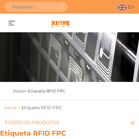
En
SOLICITAR ORÇAMENTO
Início>
Etiqueta RFID FPC
Início >
Etiqueta RFID FPC
TODOS OS PRODUTOS
Etiqueta RFID FPC