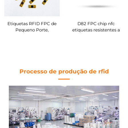
Etiquetas RFID FPC de
D82 FPC chip nfc
Pequeno Porte,
etiquetas resistentes a
Resistentes a Altas
altas temperaturas 13,90
Temperaturas e
MHz personalizado
Antimetálicas, Etiquetas
NFC FPC Antimetálicas
Personalizáveis
Processo de produção de rfid