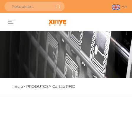
En
SOLICITAR ORÇAMENTO
>
Início>
PRODUTOS
Cartão RFID