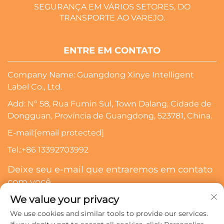
SEGURANÇA EM VÁRIOS SETORES, DO
TRANSPORTE AO VAREJO.
ENTRE EM CONTATO
Company Name: Guangdong Xinye Intelligent
Label Co., Ltd.
Add: Nº 58, Rua Fumin Sul, Town Dalang, Cidade de
Dongguan, Província de Guangdong, 523781, China.
E-mail:
[email protected]
Tel.:
+86 13392703992
Deixe seu e-mail que entraremos em contato
com você
We value your privacy
Inscrever-Se
We use cookies and similar tools to provide our services.