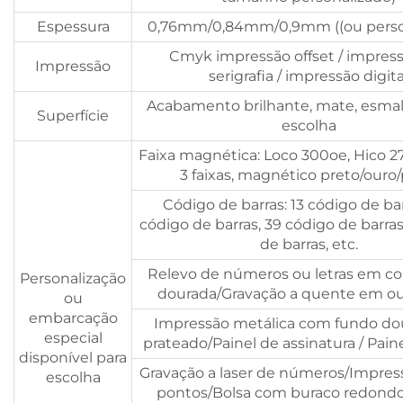
Espessura
0,76mm/0,84mm/0,9mm ((ou perso
Cmyk impressão offset / impres
Impressão
serigrafia / impressão digita
Acabamento brilhante, mate, esmal
Superfície
escolha
Faixa magnética: Loco 300oe, Hico 2
3 faixas, magnético preto/ouro/
Código de barras: 13 código de bar
código de barras, 39 código de barras
de barras, etc.
Relevo de números ou letras em cor
Personalização
dourada/Gravação a quente em ou
ou
embarcação
Impressão metálica com fundo do
especial
prateado/Painel de assinatura / Paine
disponível para
Gravação a laser de números/Impres
escolha
pontos/Bolsa com buraco redondo