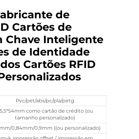
Fabricante de
ID Cartões de
 Chave Inteligente
es de Identidade
ados Cartões RFID
Personalizados
Pvc/pet/abs/pc/pla/petg
5,5*54mm como cartão de crédito (ou
tamanho personalizado)
6mm/0,84mm/0,9mm ((ou personalizado)
myk impressão offset / impressão em