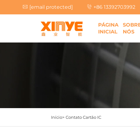
[email protected]
+86 13392703992
PÁGINA
SOBR
INICIAL
NÓS
Início>
Contato Cartão IC