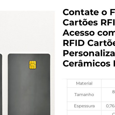
Contate o 
Cartões RF
Acesso com
RFID Cartõ
Personaliz
Cerâmicos 
Material
8
Tamanho
Espessura
0,7
C