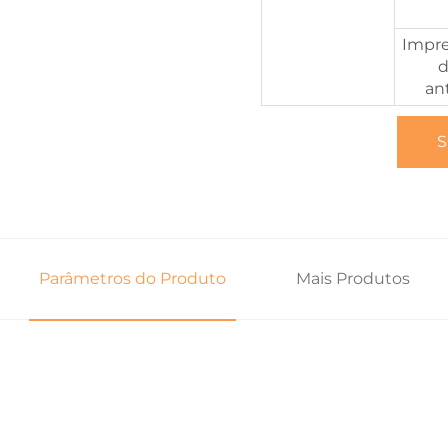
Impre
d
an
S
Parâmetros do Produto
Mais Produtos