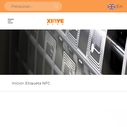
En
SOLICITAR ORÇAMENTO
Início>
Etiqueta NFC