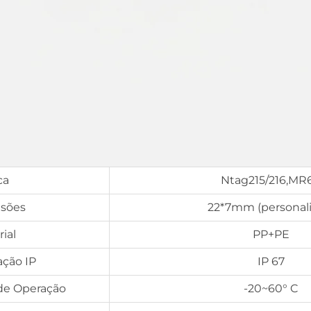
ca
Ntag215/216,MR
sões
22*7mm (personali
ial
PP+PE
ação IP
IP 67
de Operação
-20~60° C