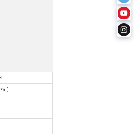
6P
zar)