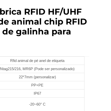
ábrica RFID HF/UHF
de animal chip RFID
 de galinha para
Rfid animal de pé anel de etiqueta
Ntag215/216, MR6P (Pode ser personalizado)
22*7mm (personalizar)
PP+PE
IP67
-20~60° C