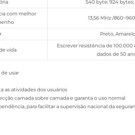
ria
540 byte; 924 bytes;
cia com melhor
13,56 MHz
/
860~96
penho
r
Preto, Amarel
Escrever resistência de 100.000
de vida
dados de 50 an
s de usar
a as atividades dos usuários
nfecção camada sobre camada e garanta o uso normal
endência, para facilitar a supervisão nacional da segur