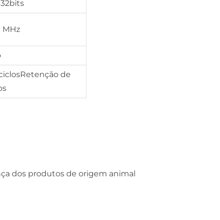
 32bits
0 MHz
o
 ciclosRetenção de
os
ança dos produtos de origem animal