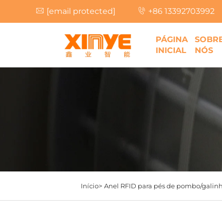
[email protected]
+86 13392703992
PÁGINA
SOBR
INICIAL
NÓS
Início>
Anel RFID para pés de pombo/galin