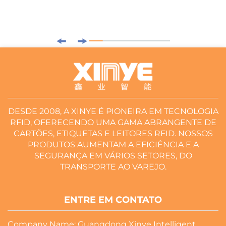
DESDE 2008, A XINYE É PIONEIRA EM TECNOLOGIA
RFID, OFERECENDO UMA GAMA ABRANGENTE DE
CARTÕES, ETIQUETAS E LEITORES RFID. NOSSOS
PRODUTOS AUMENTAM A EFICIÊNCIA E A
SEGURANÇA EM VÁRIOS SETORES, DO
TRANSPORTE AO VAREJO.
ENTRE EM CONTATO
Company Name: Guangdong Xinye Intelligent