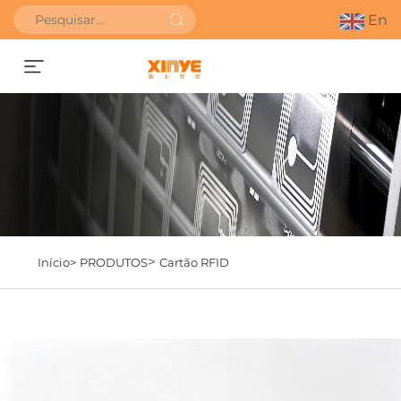
En
SOLICITAR ORÇAMENTO
>
Início>
PRODUTOS
Cartão RFID