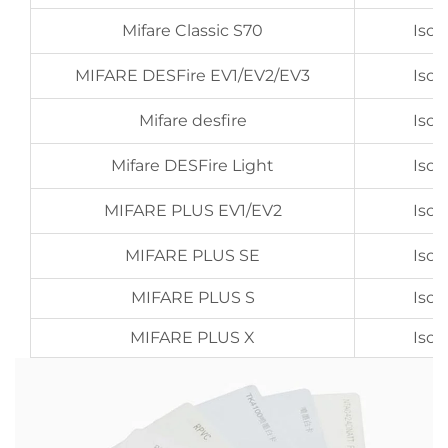
Mifare Classic S70
Iso
MIFARE DESFire EV1/EV2/EV3
Iso
Mifare desfire
Iso
Mifare DESFire Light
Iso
MIFARE PLUS EV1/EV2
Iso
MIFARE PLUS SE
Iso
MIFARE PLUS S
Iso
MIFARE PLUS X
Iso