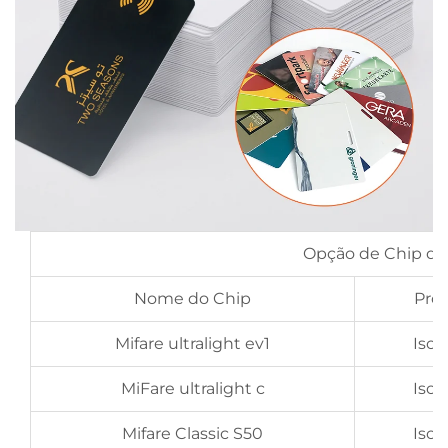
Opção de Chip de 
Nome do Chip
Pro
Mifare ultralight ev1
Iso
MiFare ultralight c
Iso
Mifare Classic S50
Iso