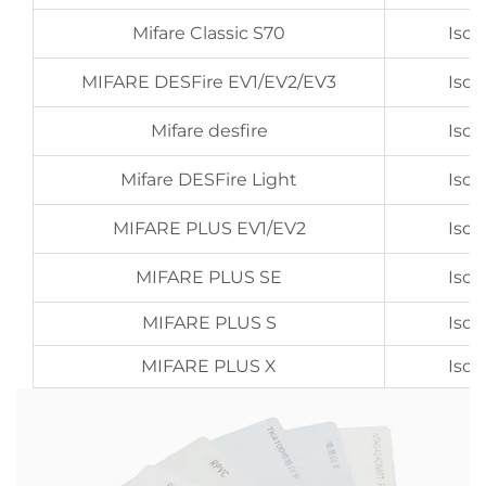
Mifare Classic S70
Iso
MIFARE DESFire EV1/EV2/EV3
Iso
Mifare desfire
Iso
Mifare DESFire Light
Iso
MIFARE PLUS EV1/EV2
Iso
MIFARE PLUS SE
Iso
MIFARE PLUS S
Iso
MIFARE PLUS X
Iso