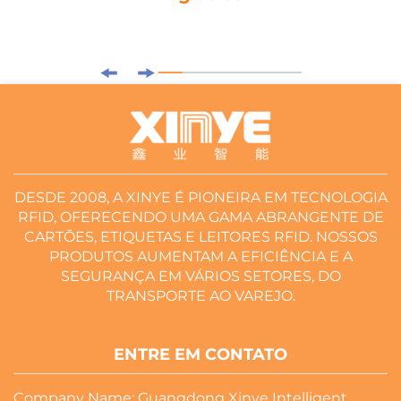
DESDE 2008, A XINYE É PIONEIRA EM TECNOLOGIA
RFID, OFERECENDO UMA GAMA ABRANGENTE DE
CARTÕES, ETIQUETAS E LEITORES RFID. NOSSOS
PRODUTOS AUMENTAM A EFICIÊNCIA E A
SEGURANÇA EM VÁRIOS SETORES, DO
TRANSPORTE AO VAREJO.
ENTRE EM CONTATO
Company Name: Guangdong Xinye Intelligent