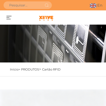
En
SOLICITAR ORÇAMENTO
>
Início>
PRODUTOS
Cartão RFID