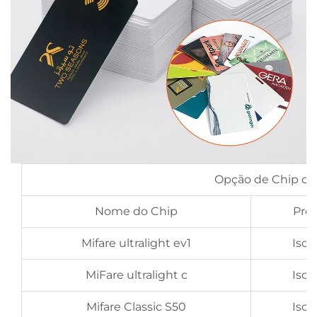
Opção de Chip de 
Nome do Chip
Pro
Mifare ultralight ev1
Iso
MiFare ultralight c
Iso
Mifare Classic S50
Iso