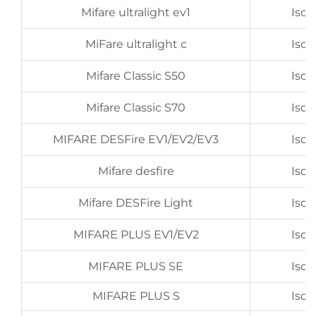
Mifare ultralight ev1
Iso
MiFare ultralight c
Iso
Mifare Classic S50
Iso
Mifare Classic S70
Iso
MIFARE DESFire EV1/EV2/EV3
Iso
Mifare desfire
Iso
Mifare DESFire Light
Iso
MIFARE PLUS EV1/EV2
Iso
MIFARE PLUS SE
Iso
MIFARE PLUS S
Iso