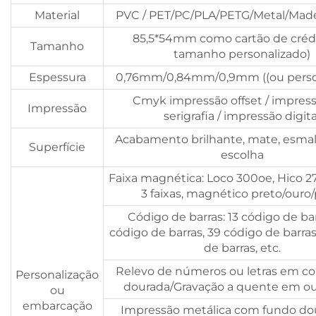
Material
PVC / PET/PC/PLA/PETG/Metal/Made
85,5*54mm como cartão de crédi
Tamanho
tamanho personalizado)
Espessura
0,76mm/0,84mm/0,9mm ((ou perso
Cmyk impressão offset / impres
Impressão
serigrafia / impressão digita
Acabamento brilhante, mate, esmal
Superfície
escolha
Faixa magnética: Loco 300oe, Hico 2
3 faixas, magnético preto/ouro/
Código de barras: 13 código de bar
código de barras, 39 código de barras
de barras, etc.
Relevo de números ou letras em cor
Personalização
dourada/Gravação a quente em ou
ou
embarcação
Impressão metálica com fundo do