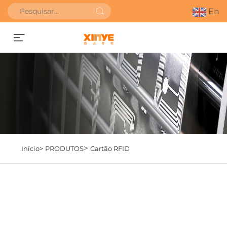
En
Obter orçamento
>
Início>
PRODUTOS
Cartão RFID