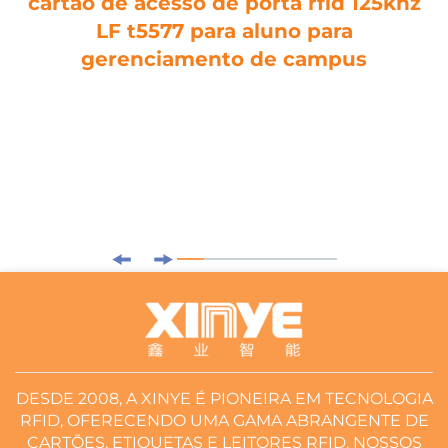
cartão de acesso de porta rfid 125khz
LF t5577 para aluno para
gerenciamento de campus
DESDE 2008, A XINYE É PIONEIRA EM TECNOLOGIA
RFID, OFERECENDO UMA GAMA ABRANGENTE DE
CARTÕES, ETIQUETAS E LEITORES RFID. NOSSOS