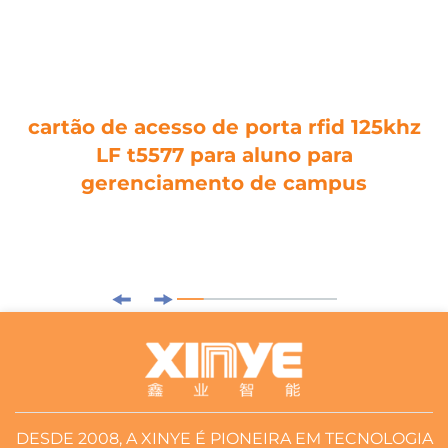
cartão de acesso de porta rfid 125khz
LF t5577 para aluno para
gerenciamento de campus
DESDE 2008, A XINYE É PIONEIRA EM TECNOLOGIA