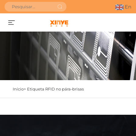
En
SOLICITAR ORÇAMENTO
Início>
Etiqueta RFID no pára-brisas