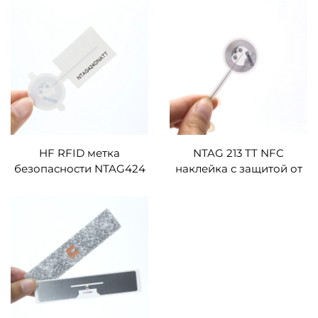
RFID-метки Высокая
индивидуальный
безопасность Защита от
размер NFC наклейка
несанкционированного
этикетка PET/PVC NFC
доступа NFC-метки
UHF антиподдельная
наклейка
HF RFID метка
NTAG 213 TT NFC
безопасности NTAG424
наклейка с защитой от
DNA TT coater бумага
воров RFID-метка
NFC этикетки