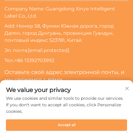
Company Name: Guangdong Xinye Intelligent
Label Co., Ltd.
Add: Номер 58, Фумин Южная дорога, город
Далян, город Дунгуань, провинция Гуандун,
почтовый индекс 523781, Китай.
Эл. почта:
[email protected]
Тел.:
+86 13392703992
Оставьте свой адрес электронной почты, и
мы свяжемся с вами
We value your privacy
Подписаться
We use cookies and similar tools to provide our services.
If you don't want to accept all cookies, click Personalize
cookies.
Авторские права © 2024 Guangdong Xinye Intelligent
Label Co., Ltd. Все права защищены.
Политика
Accept all
конфиденциальности