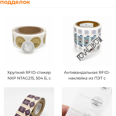
подделок
Хрупкий RFID-стикер
Антивандальная RFID-
NXP NTAG215, 504 Б, с
наклейка из ПЭТ с
покрытием из
чипом NXP UCODE 8,
художественной бумаги,
УВЧ, хрупкая RFID-
термотрансферная
метка, кодирование
печать, QR-код,
EPC, защита от
штрихкод, кодирование
подделки
URL и текста,