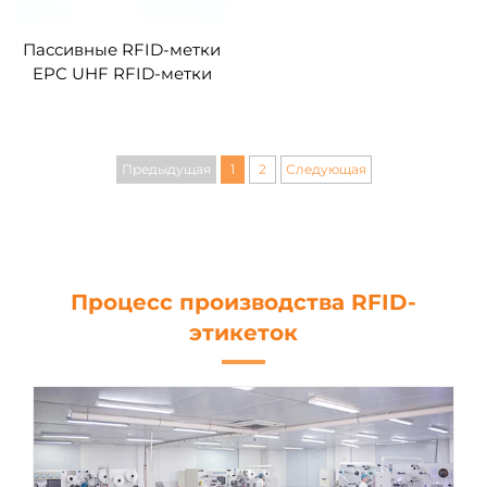
Пассивные RFID-метки
EPC UHF RFID-метки
безопасности для
управления запасами
Предыдущая
1
2
Следующая
Процесс производства RFID-
этикеток