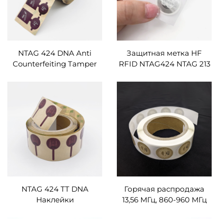
отслеживание активов
NTAG 424 DNA Anti
Защитная метка HF
Counterfeiting Tamper
RFID NTAG424 NTAG 213
Одноразовая RFID-
DNA TT coater paper NFC
метка NFC Хрупкая
этикетки
бьющаяся смарт-
этикетка для винной
бутылки
NTAG 424 TT DNA
Горячая распродажа
Наклейки
13,56 МГц, 860-960 МГц
Отслеживание активов
RFID HF UHF