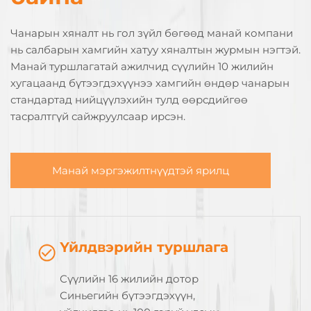
Чанарын хяналт нь гол зүйл бөгөөд манай компани
нь салбарын хамгийн хатуу хяналтын журмын нэгтэй.
Манай туршлагатай ажилчид сүүлийн 10 жилийн
хугацаанд бүтээгдэхүүнээ хамгийн өндөр чанарын
стандартад нийцүүлэхийн тулд өөрсдийгөө
тасралтгүй сайжруулсаар ирсэн.
Манай мэргэжилтнүүдтэй ярилц
Үйлдвэрийн туршлага
Сүүлийн 16 жилийн дотор
Синьегийн бүтээгдэхүүн,