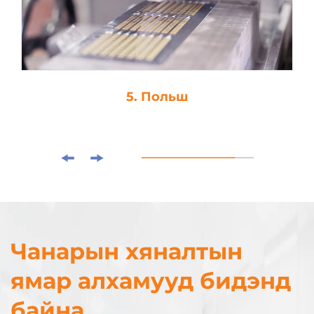
5. Польш
Чанарын хяналтын
ямар алхамууд бидэнд
байна