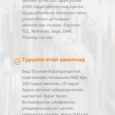
үйлчилгээ нь 100 гаруй улсын
2000 гаруй үйлчлэгчид хүрсэн.
Шууд үйлчилсэн томоохон олон
улсын болон дотоодын
үйлчлэгчид: Huawei, Foxconn,
TCL, Nintendo, Sega, DNP,
Tmoney гэх мэт.
Туршлагатай ажилчид
Бид 15 хүний бүрэлдэхүүнтэй
мэргэжлийн техникийн R&D баг,
200 гаруй ажилтан, 20 гаруй
бүрэн автомат үйлдвэрлэлийн
шугамтай. Зураг төсөл
боловсруулах, үйлдвэрлэх,
үйлдвэрлэхэд нэг цэгийн
үйлчилгээ үзүүлэх. Жилд 200 сая