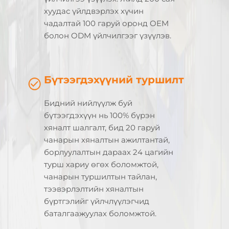
хуудас үйлдвэрлэх хүчин
чадалтай 100 гаруй оронд OEM
болон ODM үйлчилгээг үзүүлэв.
Бүтээгдэхүүний туршилт
Бидний нийлүүлж буй
бүтээгдэхүүн нь 100% бүрэн
хяналт шалгалт, бид 20 гаруй
чанарын хяналтын ажилтантай,
борлуулалтын дараах 24 цагийн
турш хариу өгөх боломжтой,
чанарын туршилтын тайлан,
тээвэрлэлтийн хяналтын
бүртгэлийг үйлчлүүлэгчид
баталгаажуулах боломжтой.