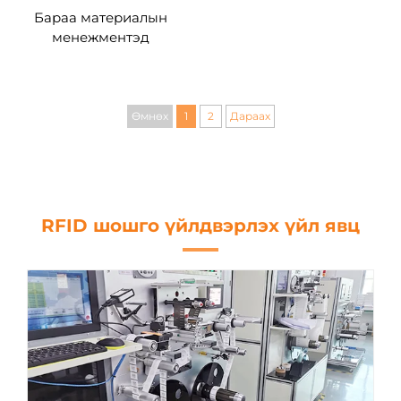
Бараа материалын
менежментэд
зориулсан EPC идэвхгүй
RFID шошго UHF RFID
аюулгүй байдлын
шошго
Өмнөх
1
2
Дараах
RFID шошго үйлдвэрлэх үйл явц