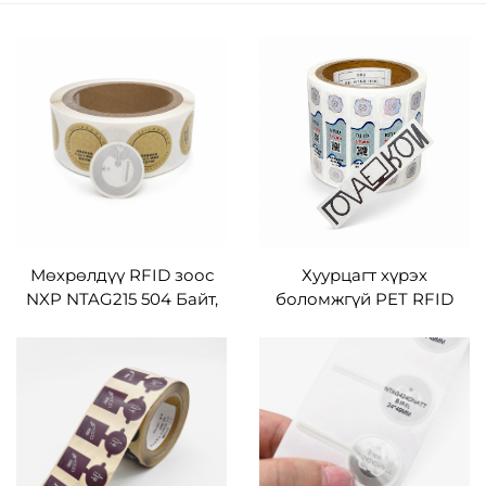
Мөхрөлдүү RFID зоос
Хуурцагт хүрэх
NXP NTAG215 504 Байт,
боломжгүй PET RFID
давхардмал урьдчилан
зоосон NXP UCODE 8
бүтээсэн цаас, дулаан
UHF мөхрөлдүү RFID
шилжүүлэлтийн QR
шелт, EPC кодтой,
баркод, URL холбоос,
хуурамч бүтээгдэхүүн
текст, хөрөнгийн хяналт
түүхийлэхүүн