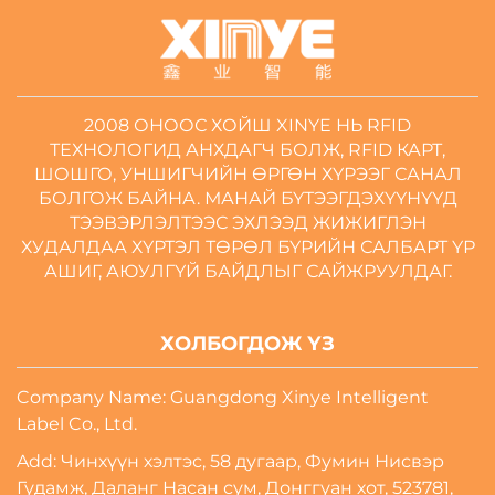
2008 ОНООС ХОЙШ XINYE НЬ RFID
ТЕХНОЛОГИД АНХДАГЧ БОЛЖ, RFID КАРТ,
ШОШГО, УНШИГЧИЙН ӨРГӨН ХҮРЭЭГ САНАЛ
БОЛГОЖ БАЙНА. МАНАЙ БҮТЭЭГДЭХҮҮНҮҮД
ТЭЭВЭРЛЭЛТЭЭС ЭХЛЭЭД ЖИЖИГЛЭН
ХУДАЛДАА ХҮРТЭЛ ТӨРӨЛ БҮРИЙН САЛБАРТ ҮР
АШИГ, АЮУЛГҮЙ БАЙДЛЫГ САЙЖРУУЛДАГ.
ХОЛБОГДОЖ ҮЗ
Company Name: Guangdong Xinye Intelligent
Label Co., Ltd.
Add: Чинхүүн хэлтэс, 58 дугаар, Фумин Нисвэр
Гудамж, Даланг Насан сум, Донггуан хот, 523781,