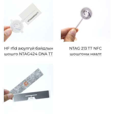
хамгаалалттай NFC
PET/PVC NFC UHF
шошго
хуурамчаар үйлдэхээс
хамгаалсан наалт
HF rfid аюулгүй байдлын
NTAG 213 TT NFC
шошго NTAG424 DNA TT
шошгоны наалт
бүрэх цаас NFC
хулгайчийн эсрэг rfid
шошгууд
шошго