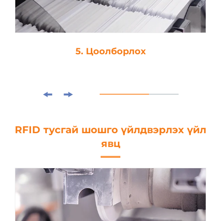
5. Цоолборлох
RFID тусгай шошго үйлдвэрлэх үйл
явц