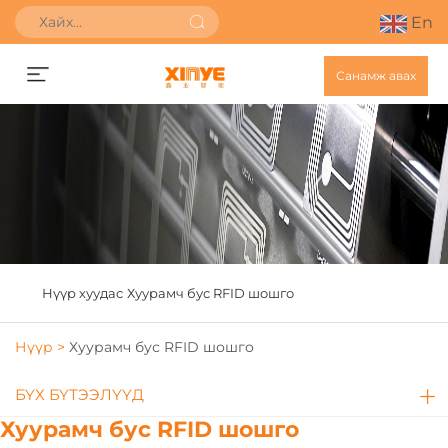
En
Санамж авах
Нүүр хуудас
Хуурамч бус RFID шошго
Нүүр >
Хуурамч бус RFID шошго
БҮХ БҮТЭЭЛҮҮД
Хуурамч бус RFID шошго