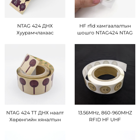
NTAG 424 ДНХ
HF rfid хамгаалалтын
Хуурамчлахаас
шошго NTAG424 NTAG
сэргийлэх нэг удаагийн
213 DNA TT бүрсэн цаас
RFID шошго NFC Эмзэг
NFC шошго
хугардаг ухаалаг шошго
дарсны шил
NTAG 424 TT ДНХ наалт
13.56MHz, 860-960MHZ
Хөрөнгийн хяналтын
RFID HF UHF
RFID шошго, аюулгүй
тохируулсан хэмжээтэй
байдлын өндөр
NFC наалт шошго