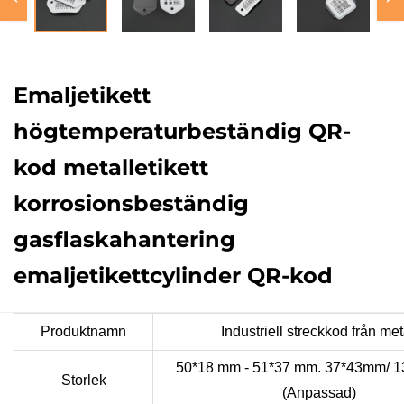
Emaljetikett
högtemperaturbeständig QR-
kod metalletikett
korrosionsbeständig
gasflaskahantering
emaljetikettcylinder QR-kod
Produktnamn
Industriell streckkod från met
50*18 mm
- 51*37 mm.
37*43mm/ 
Storlek
(Anpassad)