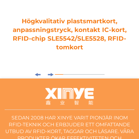
Högkvalitativ plastsmartkort,
anpassningstryck, kontakt IC-kort,
RFID-chip SLE5542/SLE5528, RFID-
tomkort
SEDAN 2008 HAR XINYE VARIT PIONJÄR INOM
RFID-TEKNIK OCH ERBJUDER ETT OMFATTANDE
UTBUD AV RFID-KORT, TAGGAR OCH LÄSARE. VÅRA
PRODUKTER ÖKAR EFFEKTIVITETEN OCH