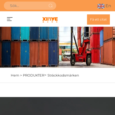
En
Få ett citat
>
Hem >
PRODUKTER
Sträckkodsmärken