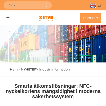
En
Få ett citat
>
Hem >
NYHETER
Industriinformation
Smarta åtkomstlösningar: NFC-
nyckelkortens mångsidighet i moderna
säkerhetssystem