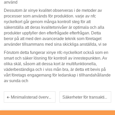
använd
Dessutom är xinye kvalitet observeras i de metoder av
processer som används för produktion. varje av nfc
nyckelkort går genom många kontroll steg för att
säkerställa att deras kvalitetsnivåer är optimala och alla
produkter uppfyller den efterfrågade efterfrågan. Detta
beror på att med den avancerade teknik som företaget
använder tillsammans med sina skickliga anställda, vi se
Förutom detta fungerar xinye nfc-nyckelkort också som en
smart och säker lösning för kontroll av inrestepunkten. Av
olika skäl, såsom att dessa kort är multifunktionella,
väderbeständiga och i viss mån bra, är detta ett bevis på
vårt företags engagemang för ledarskap i tillhandahållande
av sunda och
Säkerheter för transaktioner: RFID-NFC-korts roll för att förbättra betalningssäkerheten
Minimalisterad övervakning: små RFID-taggar för effektiv tillgångsspårning