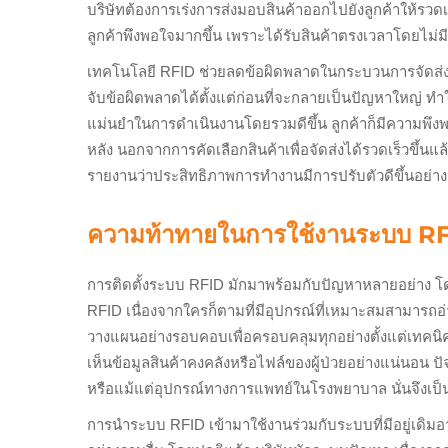
บริษัทต้องการเร่งการส่งมอบสินค้าออกไปยังลูกค้าให้รวด
ลูกค้าพึงพอใจมากขึ้น เพราะได้รับสินค้าตรงเวลาโดยไม่
เทคโนโลยี RFID ช่วยลดข้อผิดพลาดในกระบวนการจัดส่งสิน
จับข้อผิดพลาดได้ตั้งแต่ก่อนที่จะกลายเป็นปัญหาใหญ่ ทำ
แม่นยำในการดำเนินงานโดยรวมดีขึ้น ลูกค้าก็มีความพึงพอใ
หลัง นอกจากการคัดเลือกสินค้าเพื่อจัดส่งได้รวดเร็วขึ้นแ
รายงานว่าประสิทธิภาพการทำงานมีการปรับตัวดีขึ้นอย่างช
ความท้าทายในการใช้งานระบบ R
การติดตั้งระบบ RFID มักมาพร้อมกับปัญหาหลายอย่าง โ
RFID เนื่องจากใครก็ตามที่มีอุปกรณ์ที่เหมาะสมสามารถอ่า
วางแผนอย่างรอบคอบเพื่อครอบคลุมทุกอย่างตั้งแต่เทคน
เห็นข้อมูลสินค้าคงคลังหรือไฟล์ของผู้ป่วยอย่างแน่นอน ปั
หรือแม้แต่อุปกรณ์ทางการแพทย์ในโรงพยาบาล นั่นจึงเ
การนำระบบ RFID เข้ามาใช้งานร่วมกับระบบที่มีอยู่เดิมอ