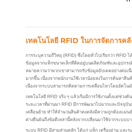
เทคโนโลยี RFID ในการจัดการคลัง
การระบุความถี่วิทยุ (RFID) ซึ่งโดยทั่วไปเรียกว่า RF
ข้อมูลจากแท็กขนาดเล็กที่ติดอยู่บนผลิตภัณฑ์และอุปกรณ์ต่า
หมายความว่าพวกเขาสามารถรับข้อมูลอัปเดตอย่างต่อเนื่อ
มากขึ้น เนื่องจากพนักงานใช้เวลาน้อยลงในการค้นหาสินค้า
เนื่องจากระบบสามารถติดตามการเคลื่อนไหวโดยอัตโนมั
เทคโนโลยี RFID จริง ๆ แล้วเริ่มมีการใช้งานตั้งแต่ช่วง
ระยะเวลาที่ผ่านมา RFID มีการพัฒนาไปมากและปัจจุบัน
เคลื่อนย้าย ทำให้จำนวนสินค้าคงคลังมีความถูกต้องแม่นยำม
ต่างยืนยันถึงข้อดีเหล่านี้หลังจากเปลี่ยนมาใช้จากระบบบ
ระบบ RFID มีสามส่วนหลัก ได้แก่ แท็ก เครื่องอ่าน แล