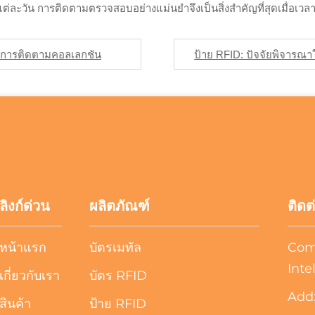
ละวัน การติดตามตรวจสอบอย่างแม่นยำจึงเป็นสิ่งสำคัญที่สุดเมื่อเวลาเป
ับการติดตามคอลเลกชัน
ป้าย RFID: ปัจจัยพิจาร
ลิงก์ด่วน
ผลิตภัณฑ์
ติดต
หน้าแรก
บัตรเมทัล
Com
Inte
เกี่ยวกับเรา
บัตร RFID
Add:
สินค้า
ป้าย RFID