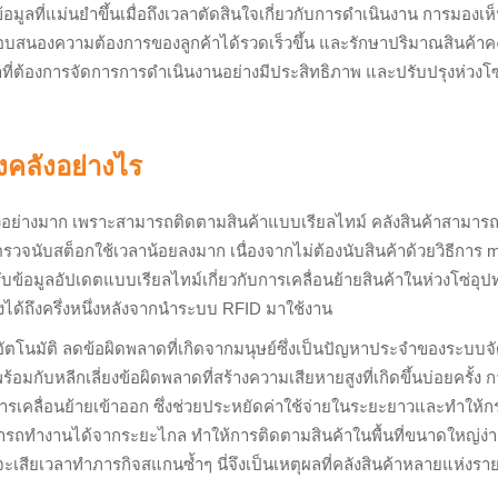
มูลที่แม่นยำขึ้นเมื่อถึงเวลาตัดสินใจเกี่ยวกับการดำเนินงาน การมองเห็น
ตอบสนองความต้องการของลูกค้าได้รวดเร็วขึ้น และรักษาปริมาณสินค้าคง
ี่ต้องการจัดการการดำเนินงานอย่างมีประสิทธิภาพ และปรับปรุงห่วงโซ่อุป
งคลังอย่างไร
งอย่างมาก เพราะสามารถติดตามสินค้าแบบเรียลไทม์ คลังสินค้าสามารถต
รตรวจนับสต็อกใช้เวลาน้อยลงมาก เนื่องจากไม่ต้องนับสินค้าด้วยวิธีการ m
รับข้อมูลอัปเดตแบบเรียลไทม์เกี่ยวกับการเคลื่อนย้ายสินค้าในห่วงโซ่อุ
้ถึงครึ่งหนึ่งหลังจากนำระบบ RFID มาใช้งาน
นมัติ ลดข้อผิดพลาดที่เกิดจากมนุษย์ซึ่งเป็นปัญหาประจำของระบบจัดกา
มกับหลีกเลี่ยงข้อผิดพลาดที่สร้างความเสียหายสูงที่เกิดขึ้นบ่อยครั้ง กา
ีการเคลื่อนย้ายเข้าออก ซึ่งช่วยประหยัดค่าใช้จ่ายในระยะยาวและทำให้ก
ำงานได้จากระยะไกล ทำให้การติดตามสินค้าในพื้นที่ขนาดใหญ่ง่ายข
เสียเวลาทำภารกิจสแกนซ้ำๆ นี่จึงเป็นเหตุผลที่คลังสินค้าหลายแห่งรา