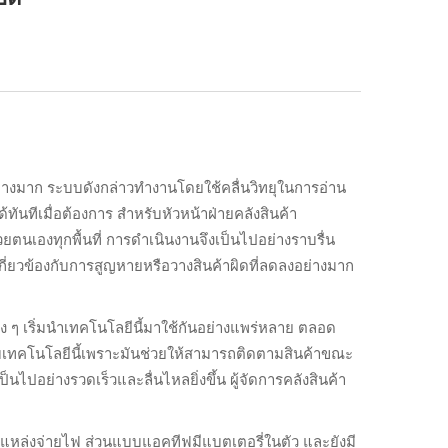
ย่างมาก ระบบดังกล่าวทำงานโดยใช้คลื่นวิทยุในการอ่าน
้ทันทีเมื่อต้องการ สำหรับหัวหน้าฝ่ายคลังสินค้า
ตนเองทุกพื้นที่ การดำเนินงานจึงเป็นไปอย่างราบรื่น
เกี่ยวข้องกับการสูญหายหรือวางสินค้าผิดที่ลดลงอย่างมาก
าง ๆ เริ่มนำเทคโนโลยีนี้มาใช้กันอย่างแพร่หลาย ตลอด
บเทคโนโลยีนี้เพราะมันช่วยให้สามารถติดตามสินค้าขณะ
นไปอย่างรวดเร็วและลื่นไหลยิ่งขึ้น ผู้จัดการคลังสินค้า
แหล่งจ่ายไฟ ส่วนแบบแอคทีฟมีแบตเตอรี่ในตัว และยังมี