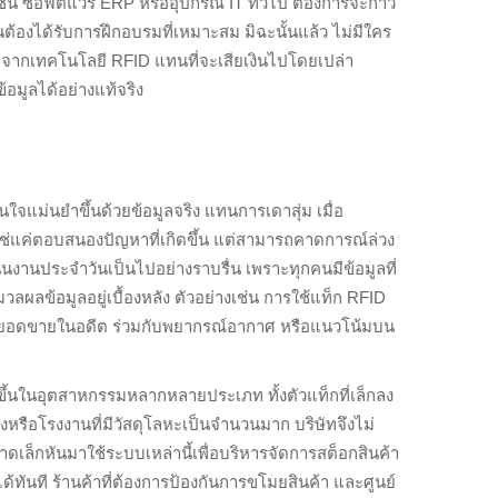
ช่น ซอฟต์แวร์ ERP หรืออุปกรณ์ IT ทั่วไป ต้องการจะก้าว
ต้องได้รับการฝึกอบรมที่เหมาะสม มิฉะนั้นแล้ว ไม่มีใคร
ิงๆ จากเทคโนโลยี RFID แทนที่จะเสียเงินไปโดยเปล่า
อมูลได้อย่างแท้จริง
จแม่นยำขึ้นด้วยข้อมูลจริง แทนการเดาสุ่ม เมื่อ
ม่ใช่แค่ตอบสนองปัญหาที่เกิดขึ้น แต่สามารถคาดการณ์ล่วง
ินงานประจำวันเป็นไปอย่างราบรื่น เพราะทุกคนมีข้อมูลที่
ผลข้อมูลอยู่เบื้องหลัง ตัวอย่างเช่น การใช้แท็ก RFID
้อมูลยอดขายในอดีต ร่วมกับพยากรณ์อากาศ หรือแนวโน้มบน
ึ้นในอุตสาหกรรมหลากหลายประเภท ทั้งตัวแท็กที่เล็กลง
หรือโรงงานที่มีวัสดุโลหะเป็นจำนวนมาก บริษัทจึงไม่
เล็กหันมาใช้ระบบเหล่านี้เพื่อบริหารจัดการสต็อกสินค้า
้ทันที ร้านค้าที่ต้องการป้องกันการขโมยสินค้า และศูนย์