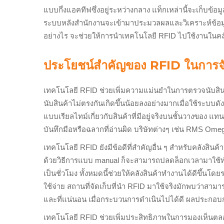
แบบกึ่งแอคทีฟซึ่งอยู่ระหว่างกลาง แท็กเหล่านี้จะเก็บข้อมูล
ระบบหลังสำนักงานจะเข้ามาประมวลผลและวิเคราะห์ข้อมูลทั
อย่างไร จะช่วยให้การนำเทคโนโลยี RFID ไปใช้งานในคลังสิ
ประโยชน์สำคัญของ RFID ในการจั
เทคโนโลยี RFID ช่วยเพิ่มความแม่นยำในการตรวจนับสินค
นับสินค้าไม่ตรงกันเกิดขึ้นน้อยลงอย่างมากเมื่อใช้ระบบ
แบบเรียลไทม์เกี่ยวกับสินค้าที่มีอยู่จริงบนชั้นวางของ 
บันทึกมือหรือฉลากที่อ่านผิด บริษัทต่างๆ เช่น RMS 
เทคโนโลยี RFID ยังมีข้อดีที่สำคัญอื่น ๆ สำหรับคลังสิน
ด้วยวิธีการแบบ manual ก็จะสามารถปลดล็อกเวลามาใช้ทำสิ่ง
เป็นชั่วโมง ทั้งหมดนี้ช่วยให้คลังสินค้าทำงานได้ดีขึ้นโด
ใช้จ่าย สถานที่จัดเก็บที่นำ RFID มาใช้จริงมักพบว่าสาม
และที่แน่นอน เมื่อกระบวนการดำเนินไปได้ดี ผลประกอบก
เทคโนโลยี RFID ช่วยเพิ่มประสิทธิภาพในการมองเห็นตล