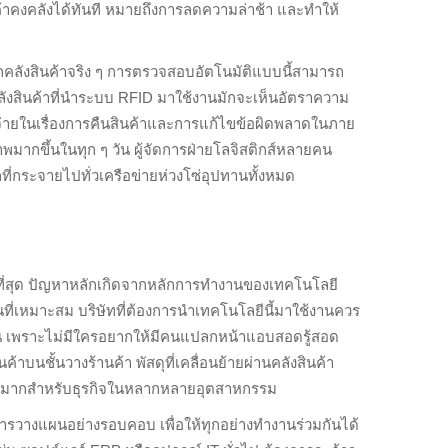
นค้าคงคลังได้ทันที หมายถึงการลดความล่าช้า และทำให้
ากคลังสินค้าจริง ๆ การตรวจสอบอัตโนมัติแบบนี้สามารถ
 คลังสินค้าที่นำระบบ RFID มาใช้งานมักจะเห็นอัตราความ
ใช้จ่ายในเรื่องการคืนสินค้าและการแก้ไขข้อผิดพลาดในภาย
าพมากขึ้นในทุก ๆ วัน ผู้จัดการฝ่ายโลจิสติกส์หลายคน
ที่กระจายไปทั่วเครือข่ายห่วงโซ่อุปทานทั้งหมด
ที่สุด ปัญหาหลักเกิดจากหลักการทำงานของเทคโนโลยี
ันที่เหมาะสม บริษัทที่ต้องการนำเทคโนโลยีนี้มาใช้งานควร
ตน เพราะไม่มีใครอยากให้มีคนแปลกหน้าแอบสอดรู้สอด
าบนชั้นวางร้านค้า พัสดุที่เคลื่อนย้ายผ่านคลังสินค้า
่างมากสำหรับธุรกิจในหลากหลายอุตสาหกรรม
การวางแผนอย่างรอบคอบ เพื่อให้ทุกอย่างทำงานร่วมกันได้