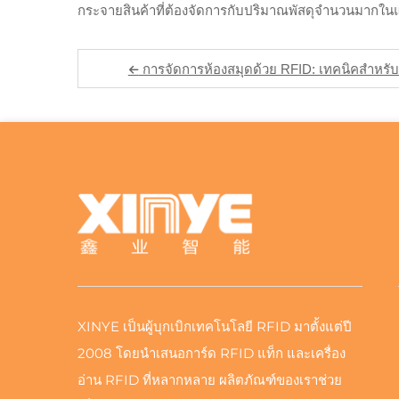
กระจายสินค้าที่ต้องจัดการกับปริมาณพัสดุจำนวนมากในแต่
การจัดการห้องสมุดด้วย RFID: เทคนิคสำหร
XINYE เป็นผู้บุกเบิกเทคโนโลยี RFID มาตั้งแต่ปี
2008 โดยนำเสนอการ์ด RFID แท็ก และเครื่อง
อ่าน RFID ที่หลากหลาย ผลิตภัณฑ์ของเราช่วย