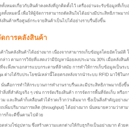
ทั้งหมดเกี่ยวกับสินค้าคงคลังที่ถูกติดตั้งไว้ เครื่องอ่านจะรับข้อมูลที่
้งหมดนี้ เพื่อให้ผู้จัดการสามารถตัดสินใจได้อย่างมีประสิทธิภาพมากย
นค้าหรือศูนย์กระจายสินค้าเป็นไปได้อย่างราบรื่นยิ่งขึ้น
ดการคลังสินค้า
้าในคลังสินค้าได้อย่างมาก เนื่องจากสามารถเก็บข้อมูลโดยอัตโนมัติ 
ดังกล่าว ตามการวิจัยที่แสดงว่ามีปัญหาน้อยลงประมาณ 30% เมื่อคลังสิ
แทนที่จะพึ่งพาเอกสารแบบกระดาษที่ล้าสมัย การทำให้การเก็บข้อมูลเป็นร
Omega ต่างได้รับประโยชน์เหล่านี้โดยตรงหลังจากนำระบบ RFID มาใช้
ค้า นั่นคือการทำให้กระบวนการทำงานราบรื่นและมีประสิทธิภาพมากยิ่งขึ
ที่สำคัญจริง ๆ เช่น การจัดเรียงสินค้า การจัดการพื้นที่จัดเก็บ หรือก
ยรวม และสินค้าก็เคลื่อนตัวได้รวดเร็วกว่าเดิมมาก ซึ่งเป็นสิ่งสำคัญอย่
ารถเพิ่มปริมาณการผลิต (throughput) ได้อย่างมาก นั่นหมายความว่าสามา
ารก็จะดีขึ้นตามไปด้วย
อดห่วงโซ่อุปทาน ซึ่งสร้างความแตกต่างให้กับธุรกิจเป็นอย่างมาก ด