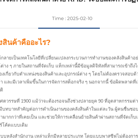
Time : 2025-02-10
สินค้าคืออะไร?
ID ได้กลายเป็นเทคโนโลยีที่เปลี่ยนแปลงกระบวนการทำงานของคลังสินค้าอ
ง ๆ ภายในสถานที่จัดเก็บ แท็กเหล่านี้มีข้อมูลดิจิทัลที่สามารถเข้าถึงได
งเกี่ยวกับตำแหน่งของสินค้าและอุปกรณ์ต่าง ๆ โดยไม่ต้องตรวจสอบด้วย
 และมีเวลาเพิ่มขึ้นในการจัดการสต็อกจริง ๆ นอกจากนี้ ข้อผิดพลาดที่
ติ
ต้นศตวรรษที่ 1900 แม้ว่าจะต้องรอจนถึงช่วงปลายยุค 90 ที่อุตสาหกรรมต่
มีบทบาทสำคัญต่อการดำเนินงานของคลังสินค้าในแต่ละวัน ผู้คนชื่นชอ
ากกว่าที่เคยเป็น และช่วยให้การเคลื่อนย้ายสินค้าผ่านสถานที่จัดเก็บเป็
าร์โค้ดแบบเดิม
ะระบบหลังสำนักงาน เหล่าแท็กมีหลายประเภท โดยแบบพาสซีฟไม่ต้องการ