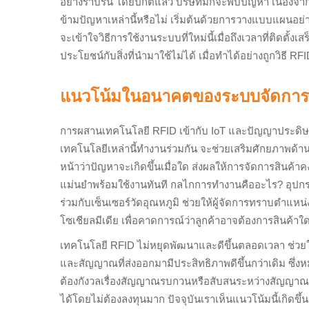
อย่างราบรื่น โดยปกติแล้ว บริษัทมักจะพบปัญหา เนื่องจาก
ข้ามปัญหาเหล่านี้หรือไม่ เริ่มต้นด้วยการวางแบบแผนอย่
จะเข้าใจวิธีการใช้งานระบบที่ใหม่นี้เมื่อถึงเวลาที่ติดต
ประโยชน์กับสิ่งที่นำมาใช้ไม่ได้ เมื่อทำได้อย่างถูกวิ
แนวโน้มในอนาคตของระบบจัดการค
การผสานเทคโนโลยี RFID เข้ากับ IoT และปัญญาประดิษฐ์ 
เทคโนโลยีเหล่านี้ทำงานร่วมกัน จะช่วยเสริมศักยภาพด้านก
หน้าว่าปัญหาจะเกิดขึ้นเมื่อใด ส่งผลให้การจัดการสินค้
แม่นยำพร้อมใช้งานทันที กลไกการทำงานคืออะไร? อุปกรณ์ 
ร่วมกับเซ็นเซอร์วัดอุณหภูมิ ช่วยให้ผู้จัดการทราบตำ
โซเชียลมีเดีย เพื่อคาดการณ์ว่าลูกค้าอาจต้องการสินค้าใ
เทคโนโลยี RFID ไม่หยุดพัฒนาและดีขึ้นตลอดเวลา ช่วยใ
และสัญญาณที่ส่งออกมามีประสิทธิภาพดีขึ้นกว่าเดิม ซึ่
ต้องกังวลเรื่องสัญญาณรบกวนหรือสับสนระหว่างสัญญาณอีกต
ได้โดยไม่ต้องลงทุนมาก ปัจจุบันเราเห็นแนวโน้มนี้เกิดขึ