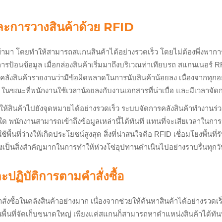
ละการวางสินค้าด้วย RFID
ที่เข้ามา โดยทำให้สามารถสแกนสินค้าได้อย่างรวดเร็ว โดยไม่ต้องพึ่งพาก
อนข้อมูล เมื่อกล่องสินค้าเริ่มมาถึงบริเวณท่าเทียบรถ สแกนเนอร์ RFI
งสินค้ารายงานว่ามีข้อผิดพลาดในการนับสินค้าน้อยลง เนื่องจากทุกอย่าง
 ในขณะที่พนักงานใช้เวลาน้อยลงกับงานเอกสารที่น่าเบื่อ และมีเวลาจัดก
ห้สินค้าไปยังจุดหมายได้อย่างรวดเร็ว ระบบจัดการคลังสินค้าทำงานร่วมกับ
ใด พนักงานสามารถเข้าถึงข้อมูลเหล่านี้ได้ทันที แทนที่จะเสียเวลาในก
้พื้นที่ว่างให้เกิดประโยชน์สูงสุด สิ่งที่น่าสนใจคือ RFID เชื่อมโยงพื้นที่ร
เป็นสิ่งสำคัญมากในการทำให้ห่วงโซ่อุปทานดำเนินไปอย่างราบรื่นทุกวั
ฏิบัติการตามคำสั่งซื้อ
่งซื้อในคลังสินค้าอย่างมาก เนื่องจากช่วยให้ค้นหาสินค้าได้อย่างรวดเ
ื้นที่จัดเก็บขนาดใหญ่ เพียงแค่สแกนก็สามารถหาตำแหน่งสินค้าได้ทันที 