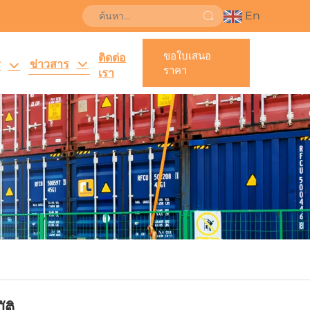
En
ขอใบเสนอ
ติดต่อ
ข่าวสาร
T
ราคา
เรา
ติ