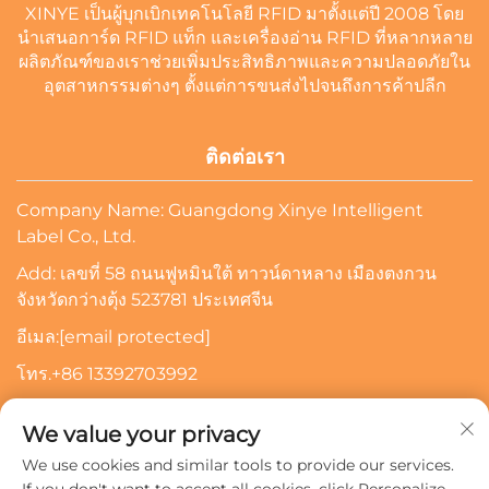
XINYE เป็นผู้บุกเบิกเทคโนโลยี RFID มาตั้งแต่ปี 2008 โดย
นำเสนอการ์ด RFID แท็ก และเครื่องอ่าน RFID ที่หลากหลาย
ผลิตภัณฑ์ของเราช่วยเพิ่มประสิทธิภาพและความปลอดภัยใน
อุตสาหกรรมต่างๆ ตั้งแต่การขนส่งไปจนถึงการค้าปลีก
ติดต่อเรา
Company Name: Guangdong Xinye Intelligent
Label Co., Ltd.
Add: เลขที่ 58 ถนนฟูหมินใต้ ทาวน์ดาหลาง เมืองตงกวน
จังหวัดกว่างตุ้ง 523781 ประเทศจีน
อีเมล:
[email protected]
โทร.
+86 13392703992
ขอให้ทิ้งอีเมลไว้ แล้วเราจะติดต่อคุณ
We value your privacy
We use cookies and similar tools to provide our services.
สมัครรับข้อมูลอัปเดต