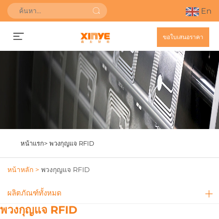
En
ขอใบเสนอราคา
หน้าแรก>
พวงกุญแจ RFID
หน้าหลัก >
พวงกุญแจ RFID
ผลิตภัณฑ์ทั้งหมด
พวงกุญแจ RFID