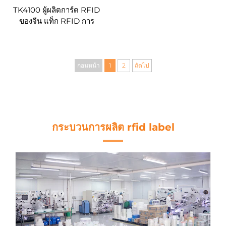
TK4100 ผู้ผลิตการ์ด RFID
ของจีน แท็ก RFID การ
ควบคุมการเข้าถึงแบบไร้
สัมผัส พวงกุญแจ RFID แบบ
กำหนดเอง
ก่อนหน้า
1
2
ถัดไป
กระบวนการผลิต rfid label