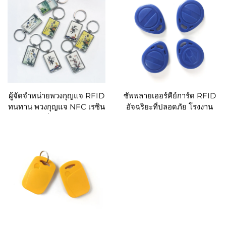
ผู้จัดจำหน่ายพวงกุญแจ RFID
ซัพพลายเออร์คีย์การ์ด RFID
ทนทาน พวงกุญแจ NFC เรซิน
อัจฉริยะที่ปลอดภัย โรงงาน
อีพอกซี แท็ก Ntag213 215
การ์ดคีย์โรงแรม RFID แบบ
216 พวงกุญแจ RFID ชิป
ABS
อัจฉริยะ