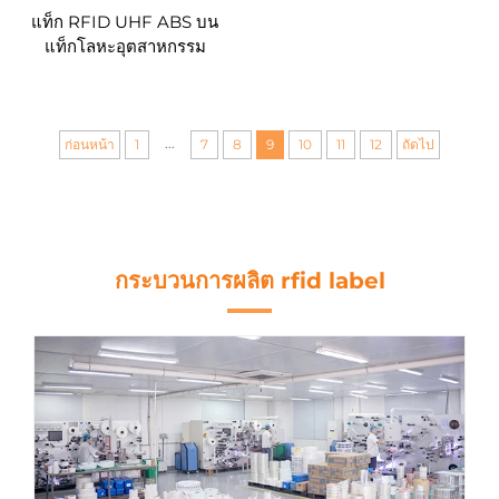
แท็ก RFID UHF ABS บน
แท็กโลหะอุตสาหกรรม
...
ก่อนหน้า
1
7
8
9
10
11
12
ถัดไป
กระบวนการผลิต rfid label