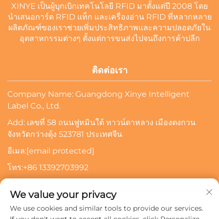
XINYE เป็นผู้บุกเบิกเทคโนโลยี RFID มาตั้งแต่ปี 2008 โดย
นำเสนอการ์ด RFID แท็ก และเครื่องอ่าน RFID ที่หลากหลาย
ผลิตภัณฑ์ของเราช่วยเพิ่มประสิทธิภาพและความปลอดภัยใน
อุตสาหกรรมต่างๆ ตั้งแต่การขนส่งไปจนถึงการค้าปลีก
ติดต่อเรา
Company Name: Guangdong Xinye Intelligent
Label Co., Ltd.
Add: เลขที่ 58 ถนนฟูหมินใต้ ทาวน์ดาหลาง เมืองตงกวน
จังหวัดกว่างตุ้ง 523781 ประเทศจีน
อีเมล:
[email protected]
โทร:
+86 13392703992
ขอให้ทิ้งอีเมลไว้ แล้วเราจะติดต่อคุณ
We value your privacy
We use cookies and similar tools to provide our services.
สมัครรับข้อมูล