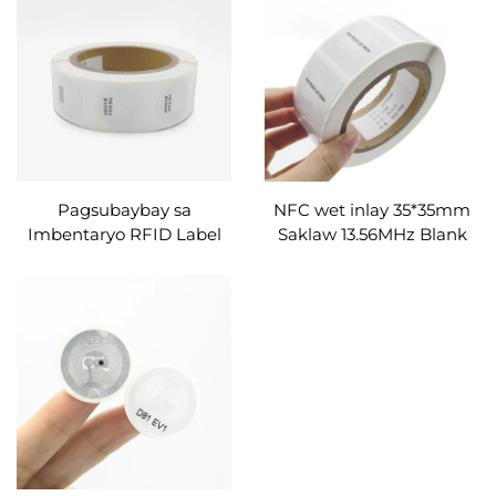
Kompyable sa NFC
Enabled Telepono
Pagsubaybay sa
NFC wet inlay 35*35mm
Imbentaryo RFID Label
Saklaw 13.56MHz Blank
Napi-print HF 25mm
RFID Labels Nfc Sticker
30mm passive rfid paper
Label Tag Square Shape
printed label rfid
NFC RFID Tag para sa
label/tag/sticker
Pagbebenta