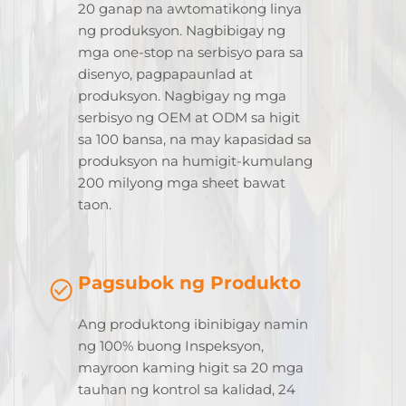
20 ganap na awtomatikong linya
ng produksyon. Nagbibigay ng
mga one-stop na serbisyo para sa
disenyo, pagpapaunlad at
produksyon. Nagbigay ng mga
serbisyo ng OEM at ODM sa higit
sa 100 bansa, na may kapasidad sa
produksyon na humigit-kumulang
200 milyong mga sheet bawat
taon.
Pagsubok ng Produkto
Ang produktong ibinibigay namin
ng 100% buong Inspeksyon,
mayroon kaming higit sa 20 mga
tauhan ng kontrol sa kalidad, 24