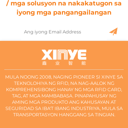
/ mga solusyon na nakakatugon sa
iyong mga pangangailangan
MULA NOONG 2008, NAGING PIONEER SI XINYE SA
TEKNOLOHIYA NG RFID, NA NAG-AALOK NG
KOMPREHENSIBONG HANAY NG MGA RFID CARD,
TAG, AT MGA MAMBABASA. PINAPAHUSAY NG
AMING MGA PRODUKTO ANG KAHUSAYAN AT
SEGURIDAD SA IBA'T IBANG INDUSTRIYA, MULA SA
TRANSPORTASYON HANGGANG SA TINGIAN.