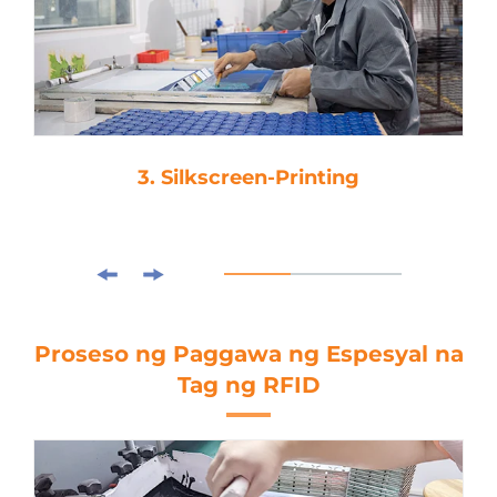
3. Silkscreen-Printing
Proseso ng Paggawa ng Espesyal na
Tag ng RFID