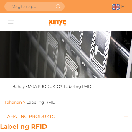
En
Kumuha ng Quote
>
Bahay>
MGA PRODUKTO
Label ng RFID
Tahanan >
Label ng RFID
LAHAT NG PRODUKTO
Label ng RFID