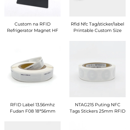
Custom na RFID
Rfid Nfc Tag/sticker/label
Refrigerator Magnet HF
Printable Custom Size
13.56Mhz Magnetic
Para sa Pagbabahagi ng
PVC/PET Tag para sa
Link Gamit ang Qr Code
Madaling Pagbabahagi
ng Impormasyon
RFID Label 13.56mhz
NTAG215 Puting NFC
Fudan F08 18*56mm
Tags Stickers 25mm RFID
Rectangular Inlay Tag
Sticker Programmable
NFC Chip Sticker
NFC Tag Sticker