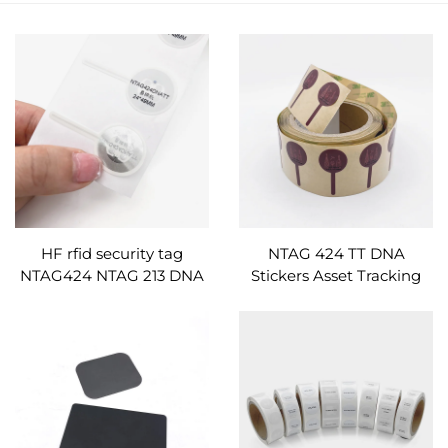
HF rfid security tag
NTAG 424 TT DNA
NTAG424 NTAG 213 DNA
Stickers Asset Tracking
TT coater paper Mga label
RFID Tag High Security
ng NFC
Tamper Proof NFC Tag