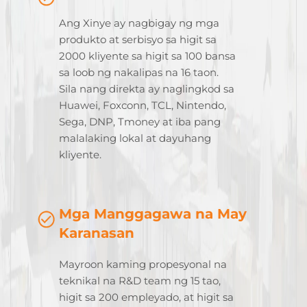
Ang Xinye ay nagbigay ng mga
produkto at serbisyo sa higit sa
2000 kliyente sa higit sa 100 bansa
sa loob ng nakalipas na 16 taon.
Sila nang direkta ay naglingkod sa
Huawei, Foxconn, TCL, Nintendo,
Sega, DNP, Tmoney at iba pang
malalaking lokal at dayuhang
kliyente.
Mga Manggagawa na May
Karanasan
Mayroon kaming propesyonal na
teknikal na R&D team ng 15 tao,
higit sa 200 empleyado, at higit sa