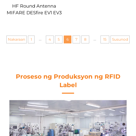
HF Round Antenna
MIFARE DESfire EV1 EV3
2K 4K 8K 13.56mhz marts
na chip bilog na pvc rfid
sticker nfc labels
personalized
...
...
Nakaraan
1
4
5
6
7
8
15
Susunod
Proseso ng Produksyon ng RFID
Label