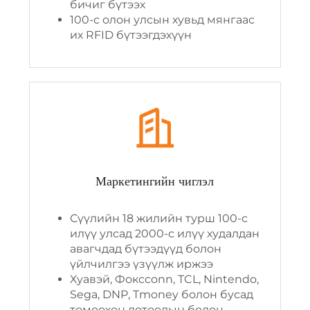
бичиг бүтээх
100-с олон улсын хувьд мянгаас
их RFID бүтээгдэхүүн
Маркетингийн чиглэл
Сүүлийн 18 жилийн турш 100-с
илүү улсад 2000-с илүү худалдан
авагчдад бүтээдүүд болон
үйлчилгээ үзүүлж иржээ
Хуавэй, Фоксconn, TCL, Nintendo,
Sega, DNP, Tmoney болон бусад
томоохон дотоодын болон