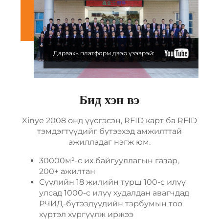
Дараахь платформ дээр үзээрэй:
Бид хэн вэ
Xinye 2008 онд үүсгэсэн, RFID карт ба RFID
тэмдэгтүүдийг бүтээхэд амжилттай
ажилладаг нэгж юм.
30000м²-с их байгууллагын газар,
200+ ажилтан
Сүүлийн 18 жилийн турш 100-с илүү
улсад 1000-с илүү худалдан авагчдад
РЧИД-бүтээдүүдийн тэрбумын тоо
хүртэл хүргүүлж иржээ