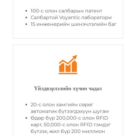
100-с олон салбарын патент
Салбартой Voyantic лаборатори
15 инженерийн шинэчлэлийн баг
Үйлдвэрлэлийн хүчин чадал
20-с олон хамгийн сөрөг
автоматик бүтээгдэхүүн шугам
Өдөр бүр 200,000-с олон RFID
карт, 50,000-с олон RFID тэмдэг
бүтээх, жил бүр 200 миллион