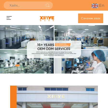
En
Санамж авах