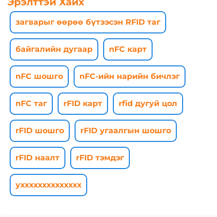
Эрэлттэй Хайх
загварыг өөрөө бүтээсэн RFID таг
байгалийн дугаар
nFC карт
nFC шошго
nFC-ийн нарийн бичлэг
nFC таг
rFID карт
rfid дугуй цол
rFID шошго
rFID угаалгын шошго
rFID наалт
rFID тэмдэг
ухххххххххххххх