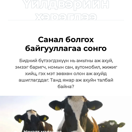
Үйлдвэрийн
хэрэглээ
Санал болгох
байгууллагаа сонго
Бидний бүтээгдэхүүн нь амьтны аж ахуй,
эмзэг баригч, номын сан, аутомобил, жижиг
хийц, гэх мэт зөвхөн олон аж ахуйд
ашиглагддаг. Танд ямар аж ахуйн талбай
байна?
Нэмэлт мэдээлэл