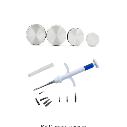
RFID амьтны шошго