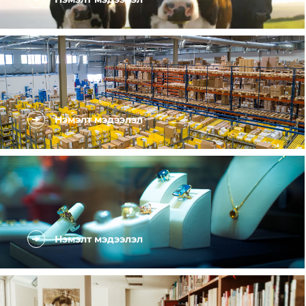
Нэмэлт мэдээлэл
Нэмэлт мэдээлэл