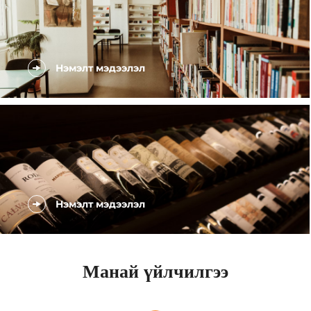
Нэмэлт мэдээлэл
Нэмэлт мэдээлэл
Манай үйлчилгээ