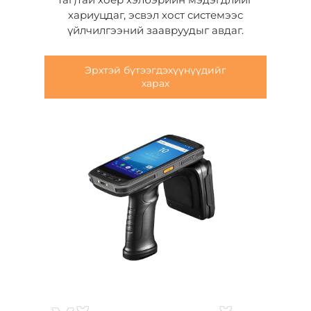
хариуцдаг, эсвэл хост системээс
үйлчилгээний заавруудыг авдаг.
Эрхтэй бүтээгдэхүүнүүдийг
харах