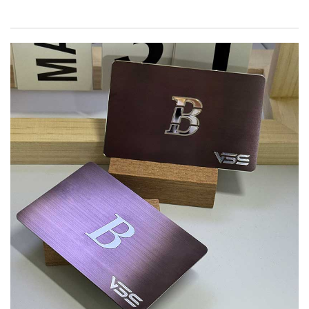
боломжгүй шошго бүхий. Виноны саванд бэхлэх
үед түүн...