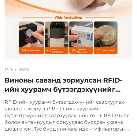
13 Jun 2026
Виноны саванд зориулсан RFID-
ийн хуурамч бүтээгдэхүүнийг
саархуулах шошго: ухааны
RFID-ийн хуурамч бүтээгдэхүүнийг саархуулах
аюулгүй баталгаажуулалт ба
шошго гэж юу вэ? RFID-ийн хуурамч
бүтээгдэхүүнийг саархуулах шошго нь RFID чипс
дагалдах шийдлүүд
болон антеннуудыг орнуудаас бүрдсэн ухааны
шошго юм. Тус бүрд уникаль идентификаторын
дугаар бүхий, хялбархан давхардуулах