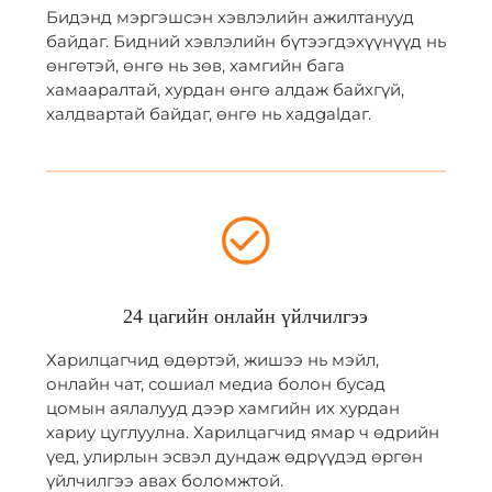
Бидэнд мэргэшсэн хэвлэлийн ажилтанууд
байдаг. Бидний хэвлэлийн бүтээгдэхүүнүүд нь
өнгөтэй, өнгө нь зөв, хамгийн бага
хамааралтай, хурдан өнгө алдаж байхгүй,
халдвартай байдаг, өнгө нь хадgalдаг.
24 цагийн онлайн үйлчилгээ
Харилцагчид өдөртэй, жишээ нь мэйл,
онлайн чат, сошиал медиа болон бусад
цомын аялалууд дээр хамгийн их хурдан
хариу цуглуулна. Харилцагчид ямар ч өдрийн
үед, улирлын эсвэл дундаж өдрүүдэд өргөн
үйлчилгээ авах боломжтой.