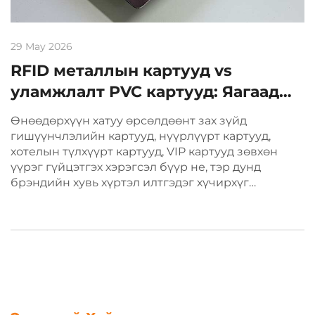
29 May 2026
RFID металлын картууд vs
уламжлалт PVC картууд: Яагаад
премиум металлын картууд
Өнөөдөрхүүн хатуу өрсөлдөөнт зах зүйд
ирээдүйн сонголт вэ
гишүүнчлэлийн картууд, нүүрлүүрт картууд,
хотелын түлхүүрт картууд, VIP картууд зөвхөн
үүрэг гүйцэтгэх хэрэгсэл бүүр не, тэр дунд
брэндийн хувь хүртэл илтгэдэг хүчирхүг
дамжуулалт юм. Уламжлалт RFID PVC картууд
индустрийг урт хугацааны турш доминировала...