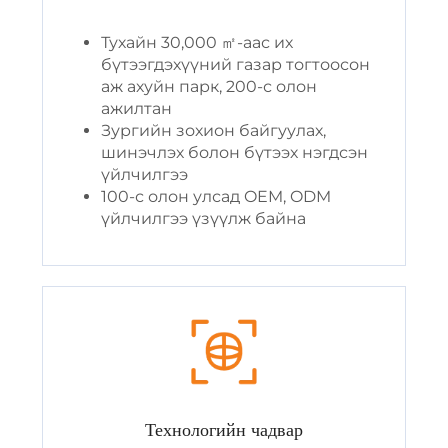
Тухайн 30,000 ㎡-аас их
бүтээгдэхүүний газар тогтоосон
аж ахуйн парк, 200-с олон
ажилтан
Зургийн зохион байгуулах,
шинэчлэх болон бүтээх нэгдсэн
үйлчилгээ
100-с олон улсад OEM, ODM
үйлчилгээ үзүүлж байна
Технологийн чадвар