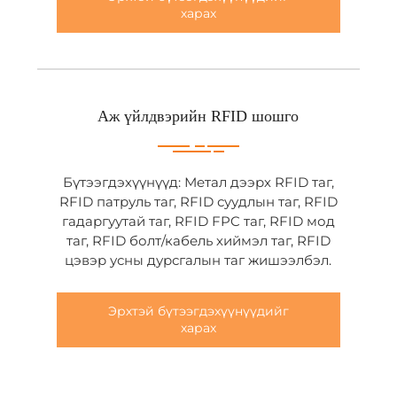
харах
Аж үйлдвэрийн RFID шошго
Бүтээгдэхүүнүүд: Метал дээрх RFID таг,
RFID патруль таг, RFID суудлын таг, RFID
гадаргуутай таг, RFID FPC таг, RFID мод
таг, RFID болт/кабель хиймэл таг, RFID
цэвэр усны дурсгалын таг жишээлбэл.
Эрхтэй бүтээгдэхүүнүүдийг
харах