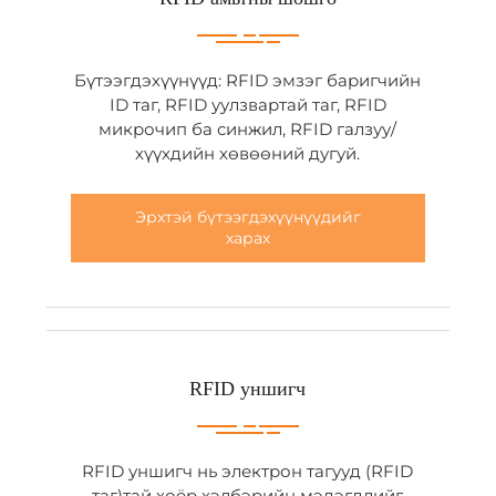
Бүтээгдэхүүнүүд: RFID эмзэг баригчийн
ID таг, RFID уулзвартай таг, RFID
микрочип ба синжил, RFID галзуу/
хүүхдийн хөвөөний дугуй.
Эрхтэй бүтээгдэхүүнүүдийг
харах
RFID уншигч
RFID уншигч нь электрон тагууд (RFID
таг)тай хоёр хэлбэрийн мэдэгдлийг