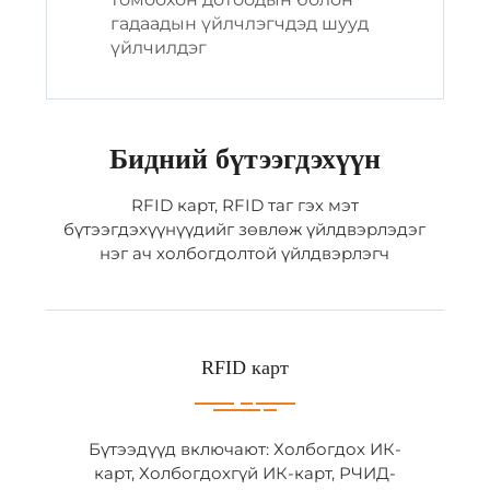
гадаадын үйлчлэгчдэд шууд
үйлчилдэг
Бидний бүтээгдэхүүн
RFID карт, RFID таг гэх мэт
бүтээгдэхүүнүүдийг зөвлөж үйлдвэрлэдэг
нэг ач холбогдолтой үйлдвэрлэгч
RFID карт
Бүтээдүүд включают: Холбогдох ИК-
карт, Холбогдохгүй ИК-карт, РЧИД-