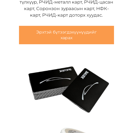
түлхүүр, РЧИД-металл карт, РЧИД-цасан
карт, Соронзон зураасын карт, НФК-
карт, РЧИД-карт доторх хуудас.
Эрхтэй бүтээгдэхүүнүүдийг
харах