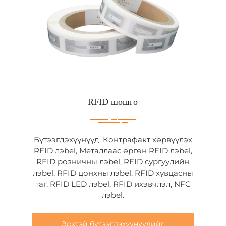
RFID шошго
Бүтээгдэхүүнүүд: Контрафакт хөрвүүлэх
RFID лэbel, Металлаас өргөн RFID лэbel,
RFID розничны лэbel, RFID сургуулийн
лэbel, RFID цонхны лэbel, RFID хувцасны
таг, RFID LED лэbel, RFID ихэвчлэл, NFC
лэbel.
Эрхтэй бүтээгдэхүүнүүдийг