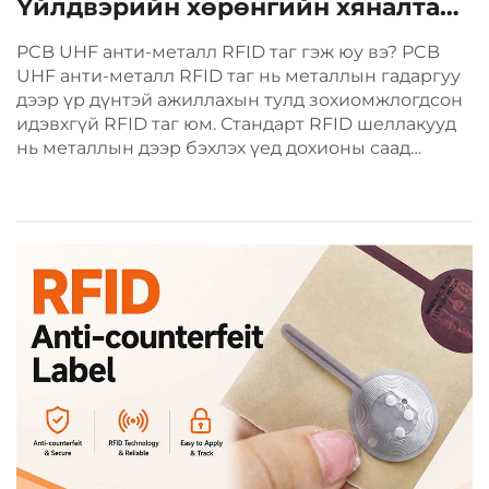
Үйлдвэрийн хөрөнгийн хяналтанд
надежд шийдэл
PCB UHF анти-металл RFID таг гэж юу вэ? PCB
UHF анти-металл RFID таг нь металлын гадаргуу
дээр үр дүнтэй ажиллахын тулд зохиомжлогдсон
идэвхгүй RFID таг юм. Стандарт RFID шеллакууд
нь металлын дээр бэхлэх үед дохионы саад
үүсгэд, харин PCB анти-металл тагууд нь ...