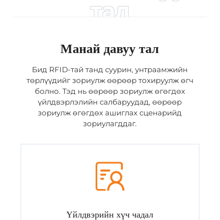
тал
Манай давуу тал
Бид RFID-тай танд суурин, унтраамжийн
төрлүүдийг зориулж өөрөөр тохируулж өгч
болно. Тэд нь өөрөөр зориулж өгөгдөх
үйлдвэрлэлийн салбаруудад, өөрөөр
зориулж өгөгдөх ашиглах сценарийд
зориулагддаг.
Үйлдвэрийн хүч чадал