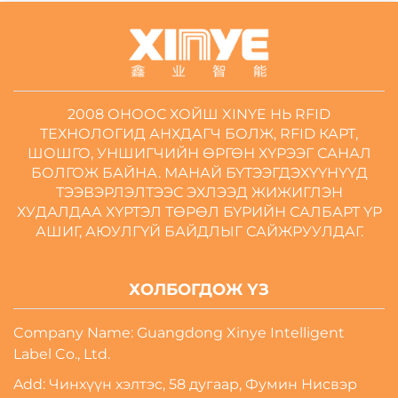
2008 ОНООС ХОЙШ XINYE НЬ RFID
ТЕХНОЛОГИД АНХДАГЧ БОЛЖ, RFID КАРТ,
ШОШГО, УНШИГЧИЙН ӨРГӨН ХҮРЭЭГ САНАЛ
БОЛГОЖ БАЙНА. МАНАЙ БҮТЭЭГДЭХҮҮНҮҮД
ТЭЭВЭРЛЭЛТЭЭС ЭХЛЭЭД ЖИЖИГЛЭН
ХУДАЛДАА ХҮРТЭЛ ТӨРӨЛ БҮРИЙН САЛБАРТ ҮР
АШИГ, АЮУЛГҮЙ БАЙДЛЫГ САЙЖРУУЛДАГ.
ХОЛБОГДОЖ ҮЗ
Company Name: Guangdong Xinye Intelligent
Label Co., Ltd.
Add: Чинхүүн хэлтэс, 58 дугаар, Фумин Нисвэр