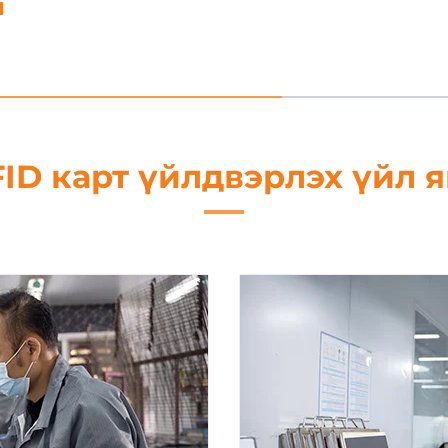
4. Зүсэх
ID карт үйлдвэрлэх үйл 