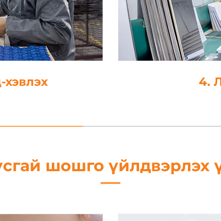
лэх
4. Лами
усгай шошго үйлдвэрлэх 