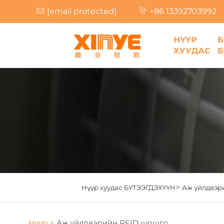
[email protected]
+86 13392703992
НҮҮР
ХУУДАС
Б
>
Нүүр хуудас
БҮТЭЭГДЭХҮҮН
Аж үйлдвэр
Нүүр >
Аж үйлдвэрийн RFID шошго