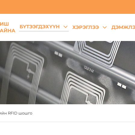
БИШ
БҮТЭЭГДЭХҮҮН
ХЭРЭГЛЭЭ
ДЭМЖЛЭ
АЙНА
ийн RFID шошго