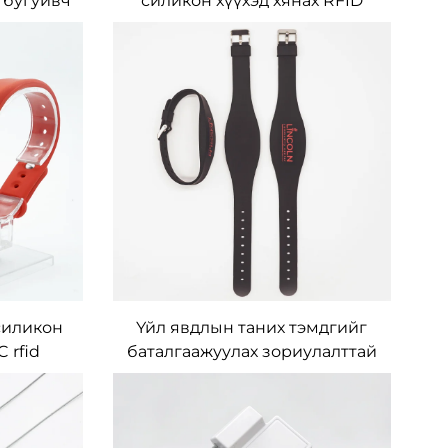
 бугуйвч
силикон хүүхэд хянах RFID
н бус
бугуйвч
йвч
силикон
Үйл явдлын таних тэмдгийг
 rfid
баталгаажуулах зориулалттай
силикон rfid бугуйвч