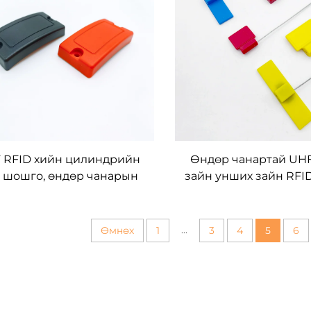
 RFID хийн цилиндрийн
Өндөр чанартай UH
 шошго, өндөр чанарын
зайн унших зайн RFI
ллын эсрэг шошго наалт,
кабелийн битүүмж
хийн цилиндрийн
шошго торго хэвлэ
иглалтын бүртгэлийн
ухаалаг шошг
...
Өмнөх
1
3
4
5
6
нежментэд зориулсан
үнэгүй дээж