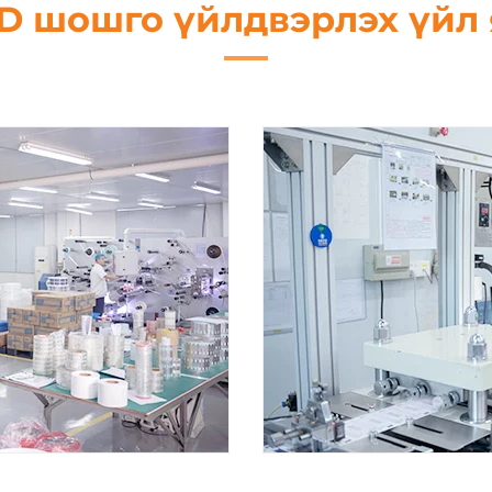
D шошго үйлдвэрлэх үйл