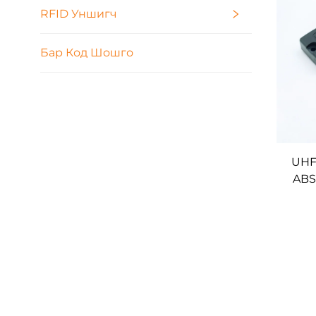
RFID Уншигч
Бар Код Шошго
UHF
ABS
мета
аш
ме