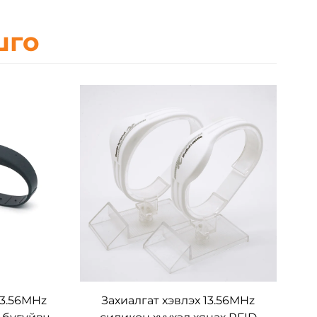
шго
13.56MHz
Захиалгат хэвлэх 13.56MHz