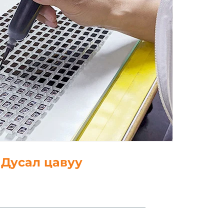
Дусал цавуу