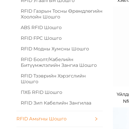
хэвл
RFID Угаалгын Шошго
MIF
RFID Газрын Тосны Өрөмдлөгийн
Хоолойн Шошго
ABS RFID Шошго
RFID FPC Шошго
RFID Модны Хумсны Шошго
RFID Боолт/кабелийн
Битүүмжлэлийн Зангиа Шошго
RFID Тээврийн Хэрэгслийн
Шошго
ПХБ RFID Шошго
Үйлд
Nf
RFID Зип Кабелийн Зангилаа
с
х
RFID Амьтны Шошго