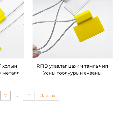
F холын
RFID ухаалаг цахим тамга чип
D металл
Усны тоолуурын ачааны
лэлийн
машины хар тугалга
х лого
битүүмжлэлийн кабелийн
о
зангилаа
...
7
12
Дараах