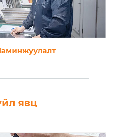
нжуулалт
үйл явц