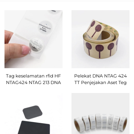
Tag keselamatan rfid HF
Pelekat DNA NTAG 424
NTAG424 NTAG 213 DNA
TT Penjejakan Aset Teg
TT kertas salut label NFC
RFID Keselamatan Tinggi
Teg NFC Bukti Tamper