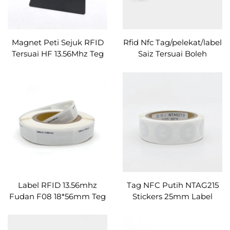
Magnet Peti Sejuk RFID
Rfid Nfc Tag/pelekat/label
Tersuai HF 13.56Mhz Teg
Saiz Tersuai Boleh
PVC/PET Magnet untuk
Dicetak Untuk
Perkongsian Maklumat
Perkongsian Pautan
Mudah
Dengan Kod Qr
Label RFID 13.56mhz
Tag NFC Putih NTAG215
Fudan F08 18*56mm Teg
Stickers 25mm Label
Susun Segiempat
RFID Dapat Diprogram
Segiempat Pelekat Cip
Tag Sticker NFC