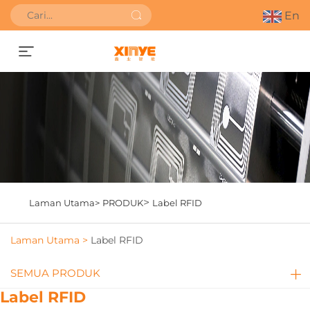
En
Dapatkan Sebut Harga
>
Laman Utama>
PRODUK
Label RFID
Laman Utama >
Label RFID
SEMUA PRODUK
Label RFID