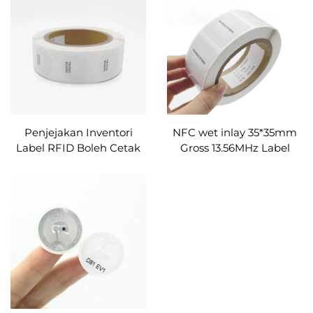
NFC
Compatible dengan
Telefon NFC
Penjejakan Inventori
NFC wet inlay 35*35mm
Label RFID Boleh Cetak
Gross 13.56MHz Label
HF 25mm 30mm kertas
Kosong RFID Nfc Sticker
rfid pasif label bercetak
Label Tag Bentuk Segi
label/tag/pelekat rfid
Empat Tag NFC RFID
Dijual