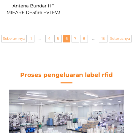
Antena Bundar HF
MIFARE DESfire EV1 EV3
2K 4K 8K 13.56mhz cip
pintar bulat pvc label rfi
nfc tersesuaikan
...
...
Sebelumnya
1
4
5
6
7
8
15
Seterusnya
Proses pengeluaran label rfid