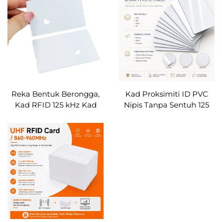
logam berbentuk segi
empat
Reka Bentuk Berongga,
Kad Proksimiti ID PVC
Kad RFID 125 kHz Kad
Nipis Tanpa Sentuh 125
Tiket yang Boleh Dikoyak
kHz, Kad Akses RFID
dan Dilepaskan daripada
Boleh Ditulis Semula
PVC, Kad Masuk NFC
T5577 untuk Pejabat dan
untuk Acara, Konsert, dan
Tempat Letak Kereta
Festival