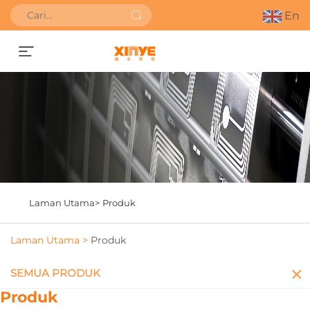
En
Dapatkan Sebut Harga
Laman Utama>
Produk
Laman Utama >
Produk
SEMUA PRODUK
Produk