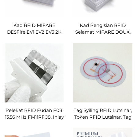
Kad RFID MIFARE
Kad Pengisian RFID
DESFire EV1 EV2 EV3 2K
Selamat MIFARE DOUX,
4K 8K yang Boleh Dicitak
Kad Kunci Digital NFC
dengan Pencetak Jet
untuk OCPP/OCPI
Dakwa, Logo Disuai,
Nombor dan Kod Baris
Pintar RFID NFC
Pelekat RFID Fudan F08,
Tag Syiling RFID Lutsinar,
13.56 MHz FM11RF08, Inlay
Token RFID Lutsinar, Tag
NFC, Label RFID
Cakera RFID Lutsinar, Tag
ISO14443A, Tag tahan
RFID PVC Disuai