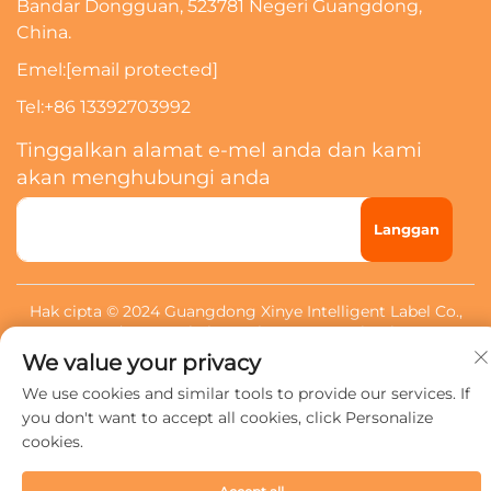
Bandar Dongguan, 523781 Negeri Guangdong,
China.
Emel:
[email protected]
Tel:
+86 13392703992
Tinggalkan alamat e-mel anda dan kami
akan menghubungi anda
Langgan
Hak cipta © 2024 Guangdong Xinye Intelligent Label Co.,
Ltd. Semua hak tertahan.
Dasar Privasi
We value your privacy
We use cookies and similar tools to provide our services. If
you don't want to accept all cookies, click Personalize
cookies.