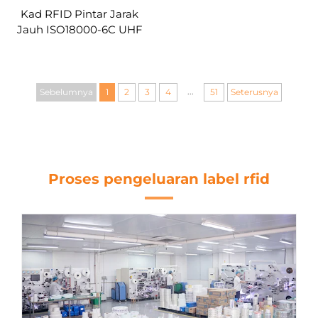
Kad RFID Pintar Jarak
Jauh ISO18000-6C UHF
EPC Gen2 & Frekuensi
Ganda HF+UHF
...
Sebelumnya
1
2
3
4
51
Seterusnya
Proses pengeluaran label rfid