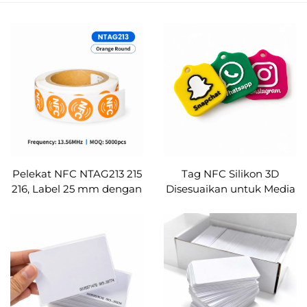
Pelekat NFC NTAG213 215
Tag NFC Silikon 3D
216, Label 25 mm dengan
Disesuaikan untuk Media
Gam Perekat
Sosial Ntag213 215 216
Keselamatan VOID,
dengan Logo yang
ISO14443A untuk Segel
Dicetak, Ulasan Google,
Jaminan, RFID Etichetta
Instagram, TikTok, Etiket
Pegatina Custom
NFC